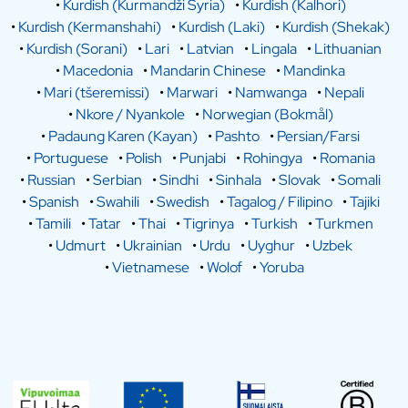
•
Kurdish (Kurmandži Syria)
•
Kurdish (Kalhori)
•
Kurdish (Kermanshahi)
•
Kurdish (Laki)
•
Kurdish (Shekak)
•
Kurdish (Sorani)
•
Lari
•
Latvian
•
Lingala
•
Lithuanian
•
Macedonia
•
Mandarin Chinese
•
Mandinka
•
Mari (tšeremissi)
•
Marwari
•
Namwanga
•
Nepali
•
Nkore / Nyankole
•
Norwegian (Bokmål)
•
Padaung Karen (Kayan)
•
Pashto
•
Persian/Farsi
•
Portuguese
•
Polish
•
Punjabi
•
Rohingya
•
Romania
•
Russian
•
Serbian
•
Sindhi
•
Sinhala
•
Slovak
•
Somali
•
Spanish
•
Swahili
•
Swedish
•
Tagalog / Filipino
•
Tajiki
•
Tamili
•
Tatar
•
Thai
•
Tigrinya
•
Turkish
•
Turkmen
•
Udmurt
•
Ukrainian
•
Urdu
•
Uyghur
•
Uzbek
•
Vietnamese
•
Wolof
•
Yoruba