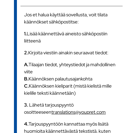
Jos et halua käyttää sovellusta, voit tilata
käännökset sähköpostitse:
1.
Lisää käännettävä aineisto sähköpostiin
liitteenä
2.
Kirjoita viestiin ainakin seuraavat tiedot:
A.
Tilaajan tiedot, yhteystiedot ja mahdollinen
viite
B.
Käännöksen palautusajankohta
C.
Käännöksen kieliparit (mistä kielistä mille
kielille teksti käännetään)
3.
Lähetä tarjouspyyntö
osoitteeseen
translations@youpret.com
4.
Tarjouspyyntöön kannattaa myös lisätä
huomioita käännettävästä tekstistä, kuten