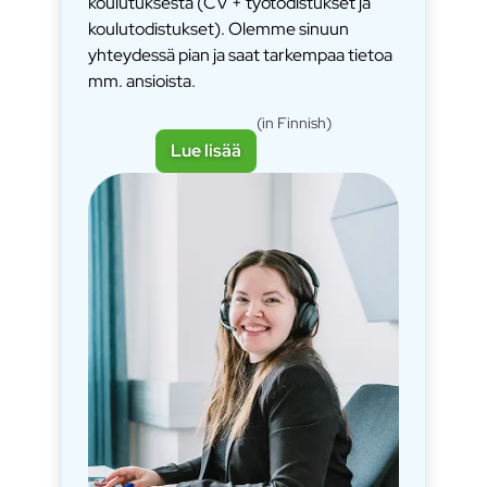
koulutuksesta (CV + työtodistukset ja
koulutodistukset). Olemme sinuun
yhteydessä pian ja saat tarkempaa tietoa
mm. ansioista.
(in Finnish)
Lue lisää