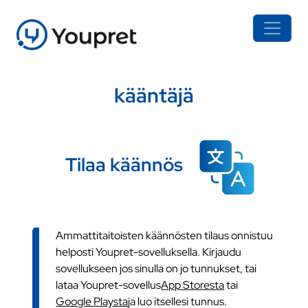
kääntäjä
Tilaa käännös
Ammattitaitoisten käännösten tilaus onnistuu
helposti Youpret-sovelluksella. Kirjaudu
sovellukseen jos sinulla on jo tunnukset, tai
lataa Youpret-sovellus
App Storesta
tai
Google Playsta
ja luo itsellesi tunnus.