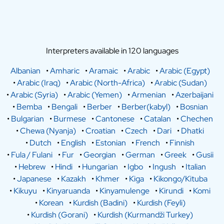
Interpreters available in 120 languages
Albanian
•
Amharic
•
Aramaic
•
Arabic
•
Arabic (Egypt)
•
Arabic (Iraq)
•
Arabic (North-Africa)
•
Arabic (Sudan)
•
Arabic (Syria)
•
Arabic (Yemen)
•
Armenian
•
Azerbaijani
•
Bemba
•
Bengali
•
Berber
•
Berber(kabyl)
•
Bosnian
•
Bulgarian
•
Burmese
•
Cantonese
•
Catalan
•
Chechen
•
Chewa (Nyanja)
•
Croatian
•
Czech
•
Dari
•
Dhatki
•
Dutch
•
English
•
Estonian
•
French
•
Finnish
•
Fula / Fulani
•
Fur
•
Georgian
•
German
•
Greek
•
Gusii
•
Hebrew
•
Hindi
•
Hungarian
•
Igbo
•
Ingush
•
Italian
•
Japanese
•
Kazakh
•
Khmer
•
Kiga
•
Kikongo/Kituba
•
Kikuyu
•
Kinyaruanda
•
Kinyamulenge
•
Kirundi
•
Komi
•
Korean
•
Kurdish (Badini)
•
Kurdish (Feyli)
•
Kurdish (Gorani)
•
Kurdish (Kurmandži Turkey)