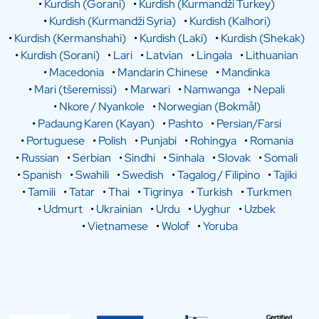
•
Kurdish (Gorani)
•
Kurdish (Kurmandži Turkey)
•
Kurdish (Kurmandži Syria)
•
Kurdish (Kalhori)
•
Kurdish (Kermanshahi)
•
Kurdish (Laki)
•
Kurdish (Shekak)
•
Kurdish (Sorani)
•
Lari
•
Latvian
•
Lingala
•
Lithuanian
•
Macedonia
•
Mandarin Chinese
•
Mandinka
•
Mari (tšeremissi)
•
Marwari
•
Namwanga
•
Nepali
•
Nkore / Nyankole
•
Norwegian (Bokmål)
•
Padaung Karen (Kayan)
•
Pashto
•
Persian/Farsi
•
Portuguese
•
Polish
•
Punjabi
•
Rohingya
•
Romania
•
Russian
•
Serbian
•
Sindhi
•
Sinhala
•
Slovak
•
Somali
•
Spanish
•
Swahili
•
Swedish
•
Tagalog / Filipino
•
Tajiki
•
Tamili
•
Tatar
•
Thai
•
Tigrinya
•
Turkish
•
Turkmen
•
Udmurt
•
Ukrainian
•
Urdu
•
Uyghur
•
Uzbek
•
Vietnamese
•
Wolof
•
Yoruba