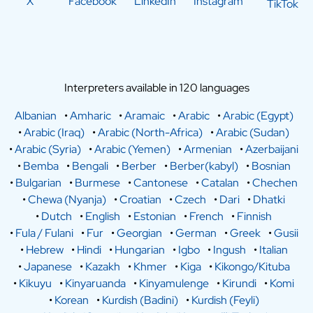
X
Facebook
LinkedIn
Instagram
TikTok
Interpreters available in 120 languages
Albanian
•
Amharic
•
Aramaic
•
Arabic
•
Arabic (Egypt)
•
Arabic (Iraq)
•
Arabic (North-Africa)
•
Arabic (Sudan)
•
Arabic (Syria)
•
Arabic (Yemen)
•
Armenian
•
Azerbaijani
•
Bemba
•
Bengali
•
Berber
•
Berber(kabyl)
•
Bosnian
•
Bulgarian
•
Burmese
•
Cantonese
•
Catalan
•
Chechen
•
Chewa (Nyanja)
•
Croatian
•
Czech
•
Dari
•
Dhatki
•
Dutch
•
English
•
Estonian
•
French
•
Finnish
•
Fula / Fulani
•
Fur
•
Georgian
•
German
•
Greek
•
Gusii
•
Hebrew
•
Hindi
•
Hungarian
•
Igbo
•
Ingush
•
Italian
•
Japanese
•
Kazakh
•
Khmer
•
Kiga
•
Kikongo/Kituba
•
Kikuyu
•
Kinyaruanda
•
Kinyamulenge
•
Kirundi
•
Komi
•
Korean
•
Kurdish (Badini)
•
Kurdish (Feyli)