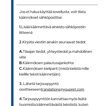
Jos et halua käyttää sovellusta, voit tilata
käännökset sähköpostitse:
1.
Lisää käännettävä aineisto sähköpostiin
liitteenä
2.
Kirjoita viestiin ainakin seuraavat tiedot:
A.
Tilaajan tiedot, yhteystiedot ja mahdollinen
viite
B.
Käännöksen palautusajankohta
C.
Käännöksen kieliparit (mistä kielistä mille
kielille teksti käännetään)
3.
Lähetä tarjouspyyntö
osoitteeseen
translations@youpret.com
4.
Tarjouspyyntöön kannattaa myös lisätä
huomioita käännettävästä tekstistä, kuten