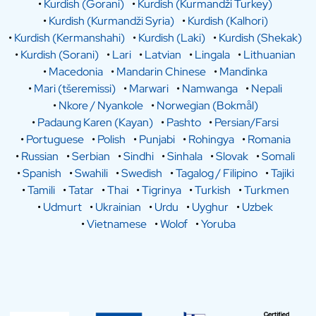
•
Kurdish (Gorani)
•
Kurdish (Kurmandži Turkey)
•
Kurdish (Kurmandži Syria)
•
Kurdish (Kalhori)
•
Kurdish (Kermanshahi)
•
Kurdish (Laki)
•
Kurdish (Shekak)
•
Kurdish (Sorani)
•
Lari
•
Latvian
•
Lingala
•
Lithuanian
•
Macedonia
•
Mandarin Chinese
•
Mandinka
•
Mari (tšeremissi)
•
Marwari
•
Namwanga
•
Nepali
•
Nkore / Nyankole
•
Norwegian (Bokmål)
•
Padaung Karen (Kayan)
•
Pashto
•
Persian/Farsi
•
Portuguese
•
Polish
•
Punjabi
•
Rohingya
•
Romania
•
Russian
•
Serbian
•
Sindhi
•
Sinhala
•
Slovak
•
Somali
•
Spanish
•
Swahili
•
Swedish
•
Tagalog / Filipino
•
Tajiki
•
Tamili
•
Tatar
•
Thai
•
Tigrinya
•
Turkish
•
Turkmen
•
Udmurt
•
Ukrainian
•
Urdu
•
Uyghur
•
Uzbek
•
Vietnamese
•
Wolof
•
Yoruba