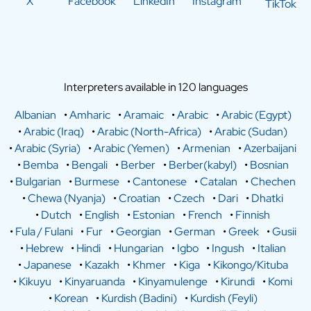
X
Facebook
LinkedIn
Instagram
TikTok
Interpreters available in 120 languages
Albanian
•
Amharic
•
Aramaic
•
Arabic
•
Arabic (Egypt)
•
Arabic (Iraq)
•
Arabic (North-Africa)
•
Arabic (Sudan)
•
Arabic (Syria)
•
Arabic (Yemen)
•
Armenian
•
Azerbaijani
•
Bemba
•
Bengali
•
Berber
•
Berber(kabyl)
•
Bosnian
•
Bulgarian
•
Burmese
•
Cantonese
•
Catalan
•
Chechen
•
Chewa (Nyanja)
•
Croatian
•
Czech
•
Dari
•
Dhatki
•
Dutch
•
English
•
Estonian
•
French
•
Finnish
•
Fula / Fulani
•
Fur
•
Georgian
•
German
•
Greek
•
Gusii
•
Hebrew
•
Hindi
•
Hungarian
•
Igbo
•
Ingush
•
Italian
•
Japanese
•
Kazakh
•
Khmer
•
Kiga
•
Kikongo/Kituba
•
Kikuyu
•
Kinyaruanda
•
Kinyamulenge
•
Kirundi
•
Komi
•
Korean
•
Kurdish (Badini)
•
Kurdish (Feyli)