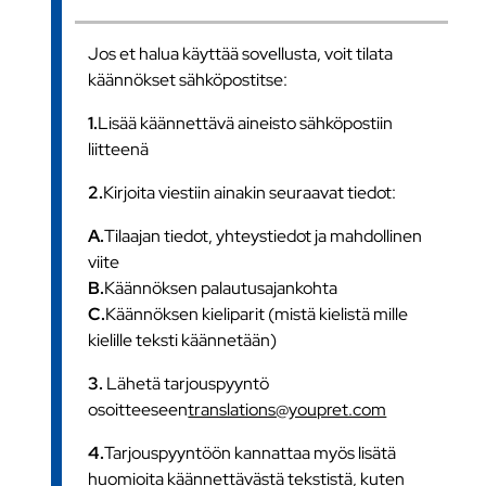
Jos et halua käyttää sovellusta, voit tilata
käännökset sähköpostitse:
1.
Lisää käännettävä aineisto sähköpostiin
liitteenä
2.
Kirjoita viestiin ainakin seuraavat tiedot:
A.
Tilaajan tiedot, yhteystiedot ja mahdollinen
viite
B.
Käännöksen palautusajankohta
C.
Käännöksen kieliparit (mistä kielistä mille
kielille teksti käännetään)
3.
Lähetä tarjouspyyntö
osoitteeseen
translations@youpret.com
4.
Tarjouspyyntöön kannattaa myös lisätä
huomioita käännettävästä tekstistä, kuten