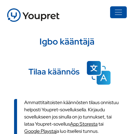
Igbo kääntäjä
Tilaa käännös
Ammattitaitoisten käännösten tilaus onnistuu
helposti Youpret-sovelluksella. Kirjaudu
sovellukseen jos sinulla on jo tunnukset, tai
lataa Youpret-sovellus
App Storesta
tai
Google Playsta
ja luo itsellesi tunnus.