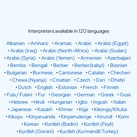
Interpreters available in 120 languages
Albanian
•
Amharic
•
Aramaic
•
Arabic
•
Arabic (Egypt)
•
Arabic (Iraq)
•
Arabic (North-Africa)
•
Arabic (Sudan)
•
Arabic (Syria)
•
Arabic (Yemen)
•
Armenian
•
Azerbaijani
•
Bemba
•
Bengali
•
Berber
•
Berber(kabyl)
•
Bosnian
•
Bulgarian
•
Burmese
•
Cantonese
•
Catalan
•
Chechen
•
Chewa (Nyanja)
•
Croatian
•
Czech
•
Dari
•
Dhatki
•
Dutch
•
English
•
Estonian
•
French
•
Finnish
•
Fula / Fulani
•
Fur
•
Georgian
•
German
•
Greek
•
Gusii
•
Hebrew
•
Hindi
•
Hungarian
•
Igbo
•
Ingush
•
Italian
•
Japanese
•
Kazakh
•
Khmer
•
Kiga
•
Kikongo/Kituba
•
Kikuyu
•
Kinyaruanda
•
Kinyamulenge
•
Kirundi
•
Komi
•
Korean
•
Kurdish (Badini)
•
Kurdish (Feyli)
•
Kurdish (Gorani)
•
Kurdish (Kurmandži Turkey)