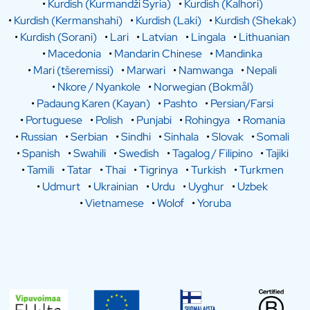
•
Kurdish (Kurmandži Syria)
•
Kurdish (Kalhori)
•
Kurdish (Kermanshahi)
•
Kurdish (Laki)
•
Kurdish (Shekak)
•
Kurdish (Sorani)
•
Lari
•
Latvian
•
Lingala
•
Lithuanian
•
Macedonia
•
Mandarin Chinese
•
Mandinka
•
Mari (tšeremissi)
•
Marwari
•
Namwanga
•
Nepali
•
Nkore / Nyankole
•
Norwegian (Bokmål)
•
Padaung Karen (Kayan)
•
Pashto
•
Persian/Farsi
•
Portuguese
•
Polish
•
Punjabi
•
Rohingya
•
Romania
•
Russian
•
Serbian
•
Sindhi
•
Sinhala
•
Slovak
•
Somali
•
Spanish
•
Swahili
•
Swedish
•
Tagalog / Filipino
•
Tajiki
•
Tamili
•
Tatar
•
Thai
•
Tigrinya
•
Turkish
•
Turkmen
•
Udmurt
•
Ukrainian
•
Urdu
•
Uyghur
•
Uzbek
•
Vietnamese
•
Wolof
•
Yoruba