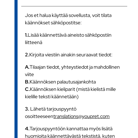
Jos et halua käyttää sovellusta, voit tilata
käännökset sähköpostitse:
1.
Lisää käännettävä aineisto sähköpostiin
liitteenä
2.
Kirjoita viestiin ainakin seuraavat tiedot:
A.
Tilaajan tiedot, yhteystiedot ja mahdollinen
viite
B.
Käännöksen palautusajankohta
C.
Käännöksen kieliparit (mistä kielistä mille
kielille teksti käännetään)
3.
Lähetä tarjouspyyntö
osoitteeseen
translations@youpret.com
4.
Tarjouspyyntöön kannattaa myös lisätä
huomioita käännettävästä tekstistä, kuten