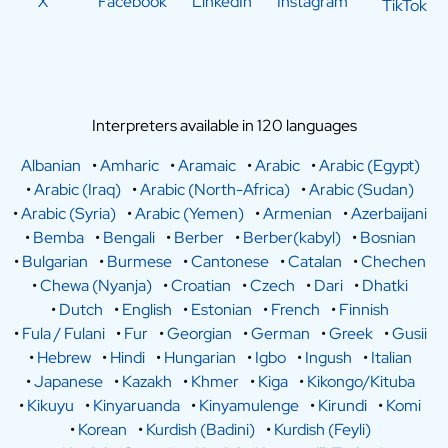
X
Facebook
LinkedIn
Instagram
TikTok
Interpreters available in 120 languages
Albanian
•
Amharic
•
Aramaic
•
Arabic
•
Arabic (Egypt)
•
Arabic (Iraq)
•
Arabic (North-Africa)
•
Arabic (Sudan)
•
Arabic (Syria)
•
Arabic (Yemen)
•
Armenian
•
Azerbaijani
•
Bemba
•
Bengali
•
Berber
•
Berber(kabyl)
•
Bosnian
•
Bulgarian
•
Burmese
•
Cantonese
•
Catalan
•
Chechen
•
Chewa (Nyanja)
•
Croatian
•
Czech
•
Dari
•
Dhatki
•
Dutch
•
English
•
Estonian
•
French
•
Finnish
•
Fula / Fulani
•
Fur
•
Georgian
•
German
•
Greek
•
Gusii
•
Hebrew
•
Hindi
•
Hungarian
•
Igbo
•
Ingush
•
Italian
•
Japanese
•
Kazakh
•
Khmer
•
Kiga
•
Kikongo/Kituba
•
Kikuyu
•
Kinyaruanda
•
Kinyamulenge
•
Kirundi
•
Komi
•
Korean
•
Kurdish (Badini)
•
Kurdish (Feyli)