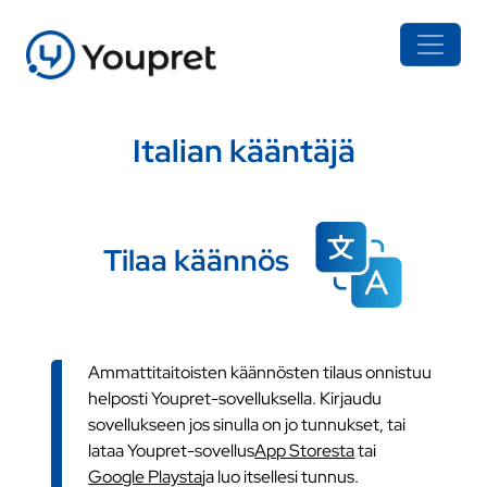
Italian kääntäjä
Tilaa käännös
Ammattitaitoisten käännösten tilaus onnistuu
helposti Youpret-sovelluksella. Kirjaudu
sovellukseen jos sinulla on jo tunnukset, tai
lataa Youpret-sovellus
App Storesta
tai
Google Playsta
ja luo itsellesi tunnus.