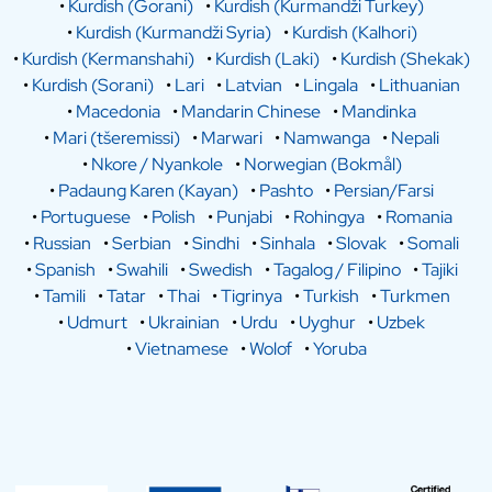
•
Kurdish (Gorani)
•
Kurdish (Kurmandži Turkey)
•
Kurdish (Kurmandži Syria)
•
Kurdish (Kalhori)
•
Kurdish (Kermanshahi)
•
Kurdish (Laki)
•
Kurdish (Shekak)
•
Kurdish (Sorani)
•
Lari
•
Latvian
•
Lingala
•
Lithuanian
•
Macedonia
•
Mandarin Chinese
•
Mandinka
•
Mari (tšeremissi)
•
Marwari
•
Namwanga
•
Nepali
•
Nkore / Nyankole
•
Norwegian (Bokmål)
•
Padaung Karen (Kayan)
•
Pashto
•
Persian/Farsi
•
Portuguese
•
Polish
•
Punjabi
•
Rohingya
•
Romania
•
Russian
•
Serbian
•
Sindhi
•
Sinhala
•
Slovak
•
Somali
•
Spanish
•
Swahili
•
Swedish
•
Tagalog / Filipino
•
Tajiki
•
Tamili
•
Tatar
•
Thai
•
Tigrinya
•
Turkish
•
Turkmen
•
Udmurt
•
Ukrainian
•
Urdu
•
Uyghur
•
Uzbek
•
Vietnamese
•
Wolof
•
Yoruba