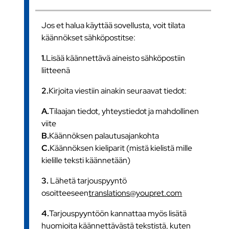
Jos et halua käyttää sovellusta, voit tilata
käännökset sähköpostitse:
1.
Lisää käännettävä aineisto sähköpostiin
liitteenä
2.
Kirjoita viestiin ainakin seuraavat tiedot:
A.
Tilaajan tiedot, yhteystiedot ja mahdollinen
viite
B.
Käännöksen palautusajankohta
C.
Käännöksen kieliparit (mistä kielistä mille
kielille teksti käännetään)
3.
Lähetä tarjouspyyntö
osoitteeseen
translations@youpret.com
4.
Tarjouspyyntöön kannattaa myös lisätä
huomioita käännettävästä tekstistä, kuten