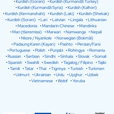
•
Kurdish (Gorani)
•
Kurdish (Kurmandži Turkey)
•
Kurdish (Kurmandži Syria)
•
Kurdish (Kalhori)
•
Kurdish (Kermanshahi)
•
Kurdish (Laki)
•
Kurdish (Shekak)
•
Kurdish (Sorani)
•
Lari
•
Latvian
•
Lingala
•
Lithuanian
•
Macedonia
•
Mandarin Chinese
•
Mandinka
•
Mari (tšeremissi)
•
Marwari
•
Namwanga
•
Nepali
•
Nkore / Nyankole
•
Norwegian (Bokmål)
•
Padaung Karen (Kayan)
•
Pashto
•
Persian/Farsi
•
Portuguese
•
Polish
•
Punjabi
•
Rohingya
•
Romania
•
Russian
•
Serbian
•
Sindhi
•
Sinhala
•
Slovak
•
Somali
•
Spanish
•
Swahili
•
Swedish
•
Tagalog / Filipino
•
Tajiki
•
Tamili
•
Tatar
•
Thai
•
Tigrinya
•
Turkish
•
Turkmen
•
Udmurt
•
Ukrainian
•
Urdu
•
Uyghur
•
Uzbek
•
Vietnamese
•
Wolof
•
Yoruba