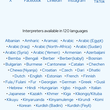
X
Facebook
LinkedIn
Instagram
TikTok
Interpreters available in 120 languages
Albanian
•
Amharic
•
Aramaic
•
Arabic
•
Arabic (Egypt)
•
Arabic (Iraq)
•
Arabic (North-Africa)
•
Arabic (Sudan)
•
Arabic (Syria)
•
Arabic (Yemen)
•
Armenian
•
Azerbaijani
•
Bemba
•
Bengali
•
Berber
•
Berber(kabyl)
•
Bosnian
•
Bulgarian
•
Burmese
•
Cantonese
•
Catalan
•
Chechen
•
Chewa (Nyanja)
•
Croatian
•
Czech
•
Dari
•
Dhatki
•
Dutch
•
English
•
Estonian
•
French
•
Finnish
•
Fula / Fulani
•
Fur
•
Georgian
•
German
•
Greek
•
Gusii
•
Hebrew
•
Hindi
•
Hungarian
•
Igbo
•
Ingush
•
Italian
•
Japanese
•
Kazakh
•
Khmer
•
Kiga
•
Kikongo/Kituba
•
Kikuyu
•
Kinyaruanda
•
Kinyamulenge
•
Kirundi
•
Komi
•
Korean
•
Kurdish (Badini)
•
Kurdish (Feyli)