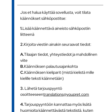
Jos et halua käyttää sovellusta, voit tilata
käännökset sähköpostitse:
1.
Lisää käännettävä aineisto sähköpostiin
liitteenä
2.
Kirjoita viestiin ainakin seuraavat tiedot:
A.
Tilaajan tiedot, yhteystiedot ja mahdollinen
viite
B.
Käännöksen palautusajankohta
C.
Käännöksen kieliparit (mistä kielistä mille
kielille teksti käännetään)
3.
Lähetä tarjouspyyntö
osoitteeseen
translations@youpret.com
4.
Tarjouspyyntöön kannattaa myös lisätä
huomioita käännettävästä tekstistä, kuten