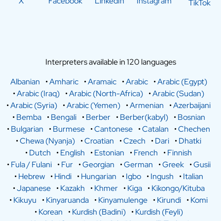
X
Facebook
LinkedIn
Instagram
TikTok
Interpreters available in 120 languages
Albanian
•
Amharic
•
Aramaic
•
Arabic
•
Arabic (Egypt)
•
Arabic (Iraq)
•
Arabic (North-Africa)
•
Arabic (Sudan)
•
Arabic (Syria)
•
Arabic (Yemen)
•
Armenian
•
Azerbaijani
•
Bemba
•
Bengali
•
Berber
•
Berber(kabyl)
•
Bosnian
•
Bulgarian
•
Burmese
•
Cantonese
•
Catalan
•
Chechen
•
Chewa (Nyanja)
•
Croatian
•
Czech
•
Dari
•
Dhatki
•
Dutch
•
English
•
Estonian
•
French
•
Finnish
•
Fula / Fulani
•
Fur
•
Georgian
•
German
•
Greek
•
Gusii
•
Hebrew
•
Hindi
•
Hungarian
•
Igbo
•
Ingush
•
Italian
•
Japanese
•
Kazakh
•
Khmer
•
Kiga
•
Kikongo/Kituba
•
Kikuyu
•
Kinyaruanda
•
Kinyamulenge
•
Kirundi
•
Komi
•
Korean
•
Kurdish (Badini)
•
Kurdish (Feyli)