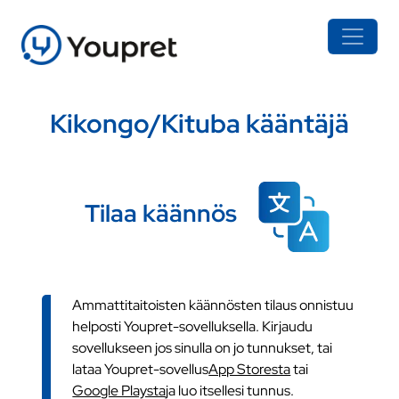
Kikongo/Kituba kääntäjä
Tilaa käännös
Ammattitaitoisten käännösten tilaus onnistuu
helposti Youpret-sovelluksella. Kirjaudu
sovellukseen jos sinulla on jo tunnukset, tai
lataa Youpret-sovellus
App Storesta
tai
Google Playsta
ja luo itsellesi tunnus.