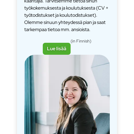
kääntäjiä. Tarvitsemme tietoa sinun
työkokemuksesta ja koulutuksesta (CV +
työtodistukset ja koulutodistukset).
Olemme sinuun yhteydessä pian ja saat
tarkempaa tietoa mm. ansioista.
(in Finnish)
Lue lisää