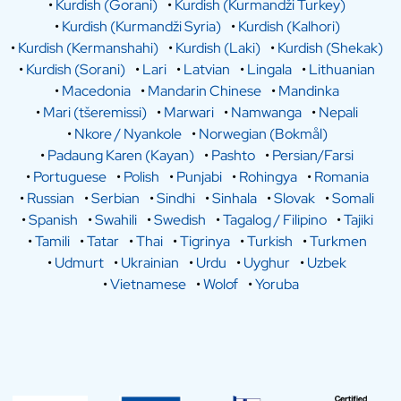
•
Kurdish (Gorani)
•
Kurdish (Kurmandži Turkey)
•
Kurdish (Kurmandži Syria)
•
Kurdish (Kalhori)
•
Kurdish (Kermanshahi)
•
Kurdish (Laki)
•
Kurdish (Shekak)
•
Kurdish (Sorani)
•
Lari
•
Latvian
•
Lingala
•
Lithuanian
•
Macedonia
•
Mandarin Chinese
•
Mandinka
•
Mari (tšeremissi)
•
Marwari
•
Namwanga
•
Nepali
•
Nkore / Nyankole
•
Norwegian (Bokmål)
•
Padaung Karen (Kayan)
•
Pashto
•
Persian/Farsi
•
Portuguese
•
Polish
•
Punjabi
•
Rohingya
•
Romania
•
Russian
•
Serbian
•
Sindhi
•
Sinhala
•
Slovak
•
Somali
•
Spanish
•
Swahili
•
Swedish
•
Tagalog / Filipino
•
Tajiki
•
Tamili
•
Tatar
•
Thai
•
Tigrinya
•
Turkish
•
Turkmen
•
Udmurt
•
Ukrainian
•
Urdu
•
Uyghur
•
Uzbek
•
Vietnamese
•
Wolof
•
Yoruba