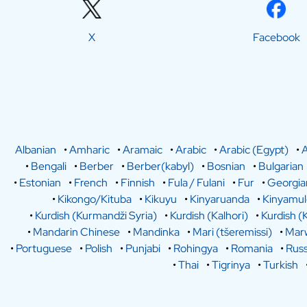
X
Facebook
Albanian
•
Amharic
•
Aramaic
•
Arabic
•
Arabic (Egypt)
•
A
•
Bengali
•
Berber
•
Berber(kabyl)
•
Bosnian
•
Bulgarian
•
Estonian
•
French
•
Finnish
•
Fula / Fulani
•
Fur
•
Georgia
•
Kikongo/Kituba
•
Kikuyu
•
Kinyaruanda
•
Kinyamu
•
Kurdish (Kurmandži Syria)
•
Kurdish (Kalhori)
•
Kurdish (
•
Mandarin Chinese
•
Mandinka
•
Mari (tšeremissi)
•
Marw
•
Portuguese
•
Polish
•
Punjabi
•
Rohingya
•
Romania
•
Russ
•
Thai
•
Tigrinya
•
Turkish