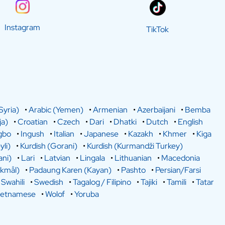
Instagram
TikTok
Syria)
•
Arabic (Yemen)
•
Armenian
•
Azerbaijani
•
Bemba
a)
•
Croatian
•
Czech
•
Dari
•
Dhatki
•
Dutch
•
English
gbo
•
Ingush
•
Italian
•
Japanese
•
Kazakh
•
Khmer
•
Kiga
yli)
•
Kurdish (Gorani)
•
Kurdish (Kurmandži Turkey)
ani)
•
Lari
•
Latvian
•
Lingala
•
Lithuanian
•
Macedonia
kmål)
•
Padaung Karen (Kayan)
•
Pashto
•
Persian/Farsi
•
Swahili
•
Swedish
•
Tagalog / Filipino
•
Tajiki
•
Tamili
•
Tatar
ietnamese
•
Wolof
•
Yoruba