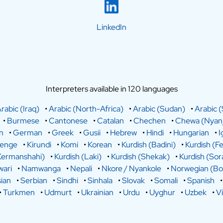
LinkedIn
Interpreters available in 120 languages
rabic (Iraq)
•
Arabic (North-Africa)
•
Arabic (Sudan)
•
Arabic (
•
Burmese
•
Cantonese
•
Catalan
•
Chechen
•
Chewa (Nyanj
n
•
German
•
Greek
•
Gusii
•
Hebrew
•
Hindi
•
Hungarian
•
I
lenge
•
Kirundi
•
Komi
•
Korean
•
Kurdish (Badini)
•
Kurdish (Fe
Kermanshahi)
•
Kurdish (Laki)
•
Kurdish (Shekak)
•
Kurdish (Sor
ari
•
Namwanga
•
Nepali
•
Nkore / Nyankole
•
Norwegian (Bo
ian
•
Serbian
•
Sindhi
•
Sinhala
•
Slovak
•
Somali
•
Spanish
•
Turkmen
•
Udmurt
•
Ukrainian
•
Urdu
•
Uyghur
•
Uzbek
•
V