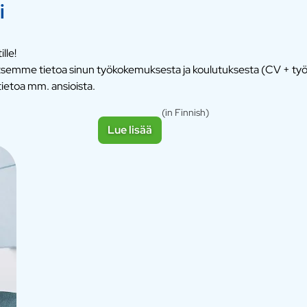
i
lle!
vitsemme tietoa sinun työkokemuksesta ja koulutuksesta (CV + ty
ietoa mm. ansioista.
(in Finnish)
Lue lisää