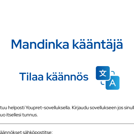
Mandinka kääntäjä
Tilaa käännös
u helposti Youpret-sovelluksella. Kirjaudu sovellukseen jos sinull
 luo itsellesi tunnus.
a käännökset sähköpostitse: