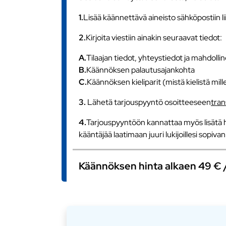
1.
Lisää käännettävä aineisto sähköpostiin l
2.
Kirjoita viestiin ainakin seuraavat tiedot:
A.
Tilaajan tiedot, yhteystiedot ja mahdollin
B.
Käännöksen palautusajankohta
C.
Käännöksen kieliparit (mistä kielistä mill
3.
Lähetä tarjouspyyntö osoitteeseen
tra
4.
Tarjouspyyntöön kannattaa myös lisätä h
kääntäjää laatimaan juuri lukijoillesi sopiv
Käännöksen hinta alkaen 49 € / s