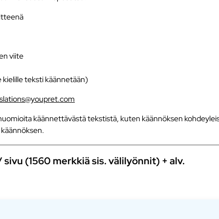
iitteenä
en viite
e kielille teksti käännetään)
nslations@youpret.com
uomioita käännettävästä tekstistä, kuten käännöksen kohdeyleisö
an käännöksen.
ivu (1560 merkkiä sis. välilyönnit) + alv.