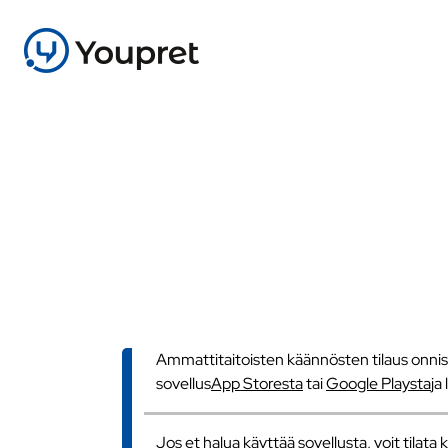
Ammattitaitoisten käännösten tilaus onnistu
sovellus
App Storesta
tai
Google Playsta
ja
Jos et halua käyttää sovellusta, voit tilat