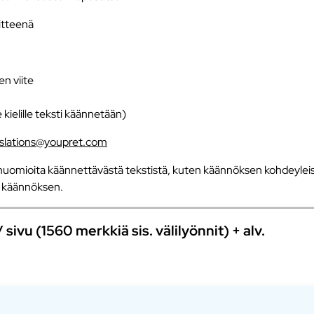
iitteenä
en viite
e kielille teksti käännetään)
nslations@youpret.com
uomioita käännettävästä tekstistä, kuten käännöksen kohdeyleisö
an käännöksen.
ivu (1560 merkkiä sis. välilyönnit) + alv.