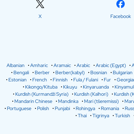
X
Facebook
Albanian
•
Amharic
•
Aramaic
•
Arabic
•
Arabic (Egypt)
•
A
•
Bengali
•
Berber
•
Berber(kabyl)
•
Bosnian
•
Bulgarian
•
Estonian
•
French
•
Finnish
•
Fula / Fulani
•
Fur
•
Georgia
•
Kikongo/Kituba
•
Kikuyu
•
Kinyaruanda
•
Kinyamu
•
Kurdish (Kurmandži Syria)
•
Kurdish (Kalhori)
•
Kurdish (
•
Mandarin Chinese
•
Mandinka
•
Mari (tšeremissi)
•
Marw
•
Portuguese
•
Polish
•
Punjabi
•
Rohingya
•
Romania
•
Russ
•
Thai
•
Tigrinya
•
Turkish