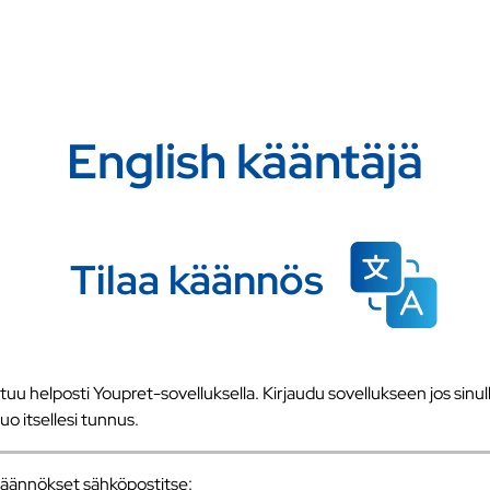
English kääntäjä
Tilaa käännös
u helposti Youpret-sovelluksella. Kirjaudu sovellukseen jos sinull
 luo itsellesi tunnus.
a käännökset sähköpostitse: