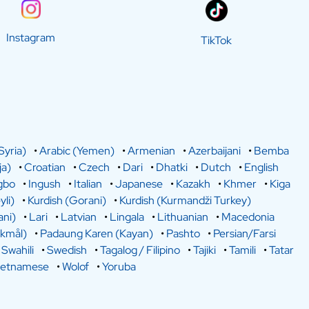
Instagram
TikTok
Syria)
•
Arabic (Yemen)
•
Armenian
•
Azerbaijani
•
Bemba
a)
•
Croatian
•
Czech
•
Dari
•
Dhatki
•
Dutch
•
English
gbo
•
Ingush
•
Italian
•
Japanese
•
Kazakh
•
Khmer
•
Kiga
yli)
•
Kurdish (Gorani)
•
Kurdish (Kurmandži Turkey)
ani)
•
Lari
•
Latvian
•
Lingala
•
Lithuanian
•
Macedonia
kmål)
•
Padaung Karen (Kayan)
•
Pashto
•
Persian/Farsi
•
Swahili
•
Swedish
•
Tagalog / Filipino
•
Tajiki
•
Tamili
•
Tatar
ietnamese
•
Wolof
•
Yoruba