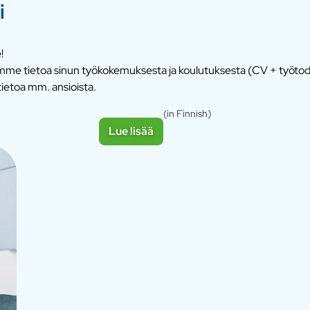
i
!
tsemme tietoa sinun työkokemuksesta ja koulutuksesta (CV + työto
ietoa mm. ansioista.
(in Finnish)
Lue lisää