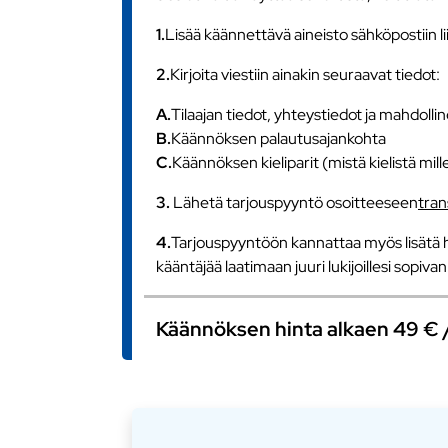
1.
Lisää käännettävä aineisto sähköpostiin l
2.
Kirjoita viestiin ainakin seuraavat tiedot:
A.
Tilaajan tiedot, yhteystiedot ja mahdollin
B.
Käännöksen palautusajankohta
C.
Käännöksen kieliparit (mistä kielistä mill
3.
Lähetä tarjouspyyntö osoitteeseen
tra
4.
Tarjouspyyntöön kannattaa myös lisätä h
kääntäjää laatimaan juuri lukijoillesi sopiv
Käännöksen hinta alkaen 49 € / s