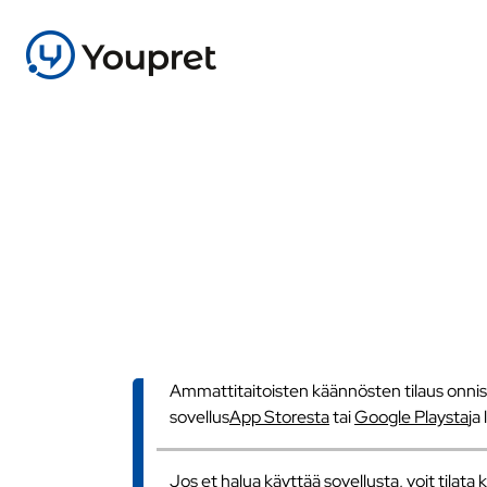
Ammattitaitoisten käännösten tilaus onnistu
sovellus
App Storesta
tai
Google Playsta
ja
Jos et halua käyttää sovellusta, voit tilat