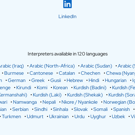
LinkedIn
Interpreters available in 120 languages
rabic (Iraq)
•
Arabic (North-Africa)
•
Arabic (Sudan)
•
Arabic (
•
Burmese
•
Cantonese
•
Catalan
•
Chechen
•
Chewa (Nyanj
n
•
German
•
Greek
•
Gusii
•
Hebrew
•
Hindi
•
Hungarian
•
I
lenge
•
Kirundi
•
Komi
•
Korean
•
Kurdish (Badini)
•
Kurdish (Fe
Kermanshahi)
•
Kurdish (Laki)
•
Kurdish (Shekak)
•
Kurdish (Sor
ari
•
Namwanga
•
Nepali
•
Nkore / Nyankole
•
Norwegian (Bo
ian
•
Serbian
•
Sindhi
•
Sinhala
•
Slovak
•
Somali
•
Spanish
•
Turkmen
•
Udmurt
•
Ukrainian
•
Urdu
•
Uyghur
•
Uzbek
•
V