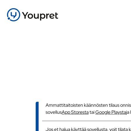
Ammattitaitoisten käännösten tilaus onnistu
sovellus
App Storesta
tai
Google Playsta
ja
Jos et halua käyttää sovellusta, voit tilat