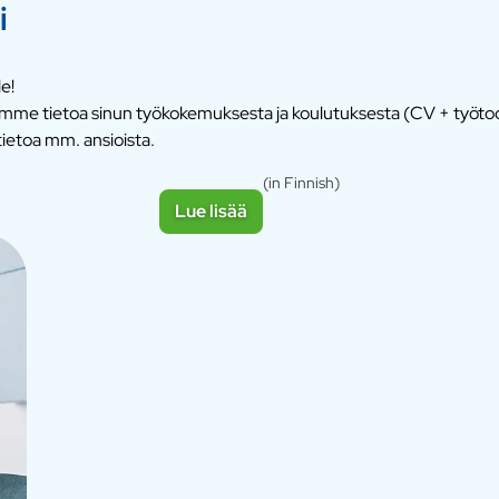
i
e!
itsemme tietoa sinun työkokemuksesta ja koulutuksesta (CV + työt
ietoa mm. ansioista.
(in Finnish)
Lue lisää