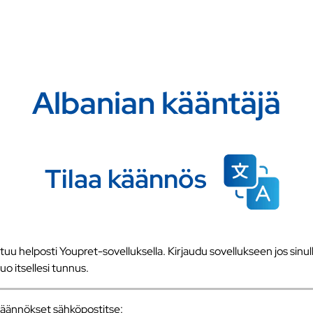
Albanian kääntäjä
Tilaa käännös
u helposti Youpret-sovelluksella. Kirjaudu sovellukseen jos sinull
 luo itsellesi tunnus.
a käännökset sähköpostitse: