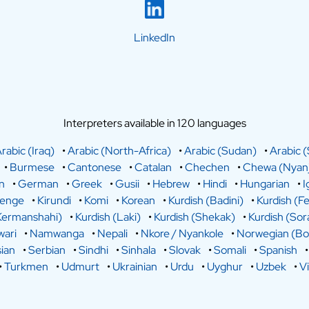
LinkedIn
Interpreters available in 120 languages
rabic (Iraq)
•
Arabic (North-Africa)
•
Arabic (Sudan)
•
Arabic (
•
Burmese
•
Cantonese
•
Catalan
•
Chechen
•
Chewa (Nyanj
n
•
German
•
Greek
•
Gusii
•
Hebrew
•
Hindi
•
Hungarian
•
I
lenge
•
Kirundi
•
Komi
•
Korean
•
Kurdish (Badini)
•
Kurdish (Fe
Kermanshahi)
•
Kurdish (Laki)
•
Kurdish (Shekak)
•
Kurdish (Sor
ari
•
Namwanga
•
Nepali
•
Nkore / Nyankole
•
Norwegian (Bo
ian
•
Serbian
•
Sindhi
•
Sinhala
•
Slovak
•
Somali
•
Spanish
•
Turkmen
•
Udmurt
•
Ukrainian
•
Urdu
•
Uyghur
•
Uzbek
•
V