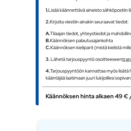
1.
Lisää käännettävä aineisto sähköpostiin l
2.
Kirjoita viestiin ainakin seuraavat tiedot:
A.
Tilaajan tiedot, yhteystiedot ja mahdollin
B.
Käännöksen palautusajankohta
C.
Käännöksen kieliparit (mistä kielistä mill
3.
Lähetä tarjouspyyntö osoitteeseen
tra
4.
Tarjouspyyntöön kannattaa myös lisätä h
kääntäjää laatimaan juuri lukijoillesi sopiv
Käännöksen hinta alkaen 49 € / s