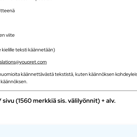
iitteenä
en viite
e kielille teksti käännetään)
nslations@youpret.com
uomioita käännettävästä tekstistä, kuten käännöksen kohdeyleisö
an käännöksen.
ivu (1560 merkkiä sis. välilyönnit) + alv.