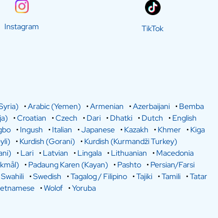
Instagram
TikTok
Syria)
•
Arabic (Yemen)
•
Armenian
•
Azerbaijani
•
Bemba
a)
•
Croatian
•
Czech
•
Dari
•
Dhatki
•
Dutch
•
English
gbo
•
Ingush
•
Italian
•
Japanese
•
Kazakh
•
Khmer
•
Kiga
yli)
•
Kurdish (Gorani)
•
Kurdish (Kurmandži Turkey)
ani)
•
Lari
•
Latvian
•
Lingala
•
Lithuanian
•
Macedonia
kmål)
•
Padaung Karen (Kayan)
•
Pashto
•
Persian/Farsi
•
Swahili
•
Swedish
•
Tagalog / Filipino
•
Tajiki
•
Tamili
•
Tatar
ietnamese
•
Wolof
•
Yoruba