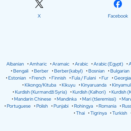
X
Facebook
Albanian
•
Amharic
•
Aramaic
•
Arabic
•
Arabic (Egypt)
•
A
•
Bengali
•
Berber
•
Berber(kabyl)
•
Bosnian
•
Bulgarian
•
Estonian
•
French
•
Finnish
•
Fula / Fulani
•
Fur
•
Georgia
•
Kikongo/Kituba
•
Kikuyu
•
Kinyaruanda
•
Kinyamu
•
Kurdish (Kurmandži Syria)
•
Kurdish (Kalhori)
•
Kurdish (
•
Mandarin Chinese
•
Mandinka
•
Mari (tšeremissi)
•
Marw
•
Portuguese
•
Polish
•
Punjabi
•
Rohingya
•
Romania
•
Russ
•
Thai
•
Tigrinya
•
Turkish