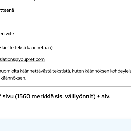
iitteenä
en viite
e kielille teksti käännetään)
nslations@youpret.com
uomioita käännettävästä tekstistä, kuten käännöksen kohdeyleisö
an käännöksen.
ivu (1560 merkkiä sis. välilyönnit) + alv.