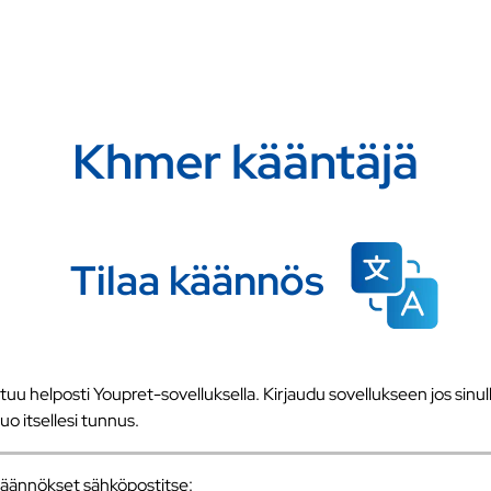
Khmer kääntäjä
Tilaa käännös
u helposti Youpret-sovelluksella. Kirjaudu sovellukseen jos sinull
 luo itsellesi tunnus.
a käännökset sähköpostitse: