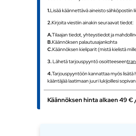
1.
Lisää käännettävä aineisto sähköpostiin l
2.
Kirjoita viestiin ainakin seuraavat tiedot:
A.
Tilaajan tiedot, yhteystiedot ja mahdollin
B.
Käännöksen palautusajankohta
C.
Käännöksen kieliparit (mistä kielistä mill
3.
Lähetä tarjouspyyntö osoitteeseen
tra
4.
Tarjouspyyntöön kannattaa myös lisätä h
kääntäjää laatimaan juuri lukijoillesi sopiv
Käännöksen hinta alkaen 49 € / s