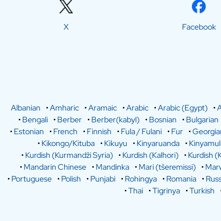
X
Facebook
Albanian
•
Amharic
•
Aramaic
•
Arabic
•
Arabic (Egypt)
•
A
•
Bengali
•
Berber
•
Berber(kabyl)
•
Bosnian
•
Bulgarian
•
Estonian
•
French
•
Finnish
•
Fula / Fulani
•
Fur
•
Georgia
•
Kikongo/Kituba
•
Kikuyu
•
Kinyaruanda
•
Kinyamu
•
Kurdish (Kurmandži Syria)
•
Kurdish (Kalhori)
•
Kurdish (
•
Mandarin Chinese
•
Mandinka
•
Mari (tšeremissi)
•
Marw
•
Portuguese
•
Polish
•
Punjabi
•
Rohingya
•
Romania
•
Russ
•
Thai
•
Tigrinya
•
Turkish