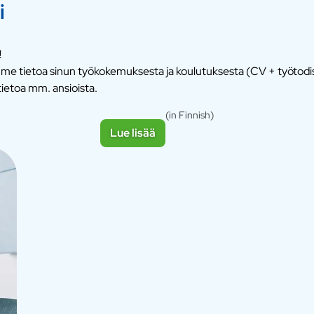
i
!
emme tietoa sinun työkokemuksesta ja koulutuksesta (CV + työtod
ietoa mm. ansioista.
(in Finnish)
Lue lisää