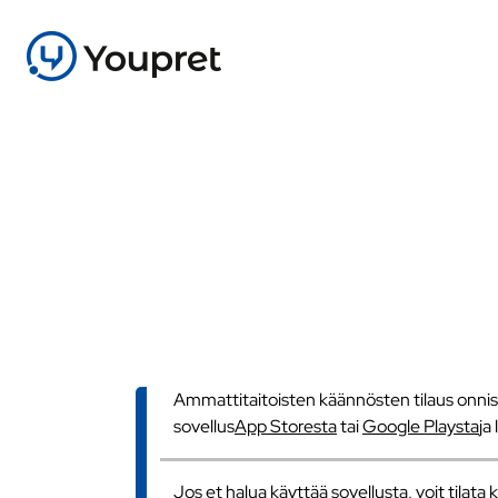
Ammattitaitoisten käännösten tilaus onnistu
sovellus
App Storesta
tai
Google Playsta
ja
Jos et halua käyttää sovellusta, voit tilat