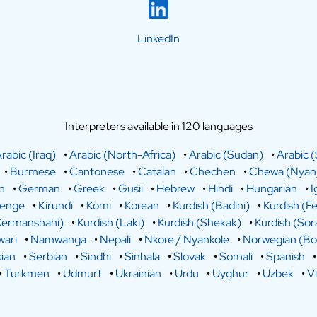
LinkedIn
Interpreters available in 120 languages
rabic (Iraq)
•
Arabic (North-Africa)
•
Arabic (Sudan)
•
Arabic (
•
Burmese
•
Cantonese
•
Catalan
•
Chechen
•
Chewa (Nyanj
n
•
German
•
Greek
•
Gusii
•
Hebrew
•
Hindi
•
Hungarian
•
I
lenge
•
Kirundi
•
Komi
•
Korean
•
Kurdish (Badini)
•
Kurdish (Fe
Kermanshahi)
•
Kurdish (Laki)
•
Kurdish (Shekak)
•
Kurdish (Sor
ari
•
Namwanga
•
Nepali
•
Nkore / Nyankole
•
Norwegian (Bo
ian
•
Serbian
•
Sindhi
•
Sinhala
•
Slovak
•
Somali
•
Spanish
•
Turkmen
•
Udmurt
•
Ukrainian
•
Urdu
•
Uyghur
•
Uzbek
•
V