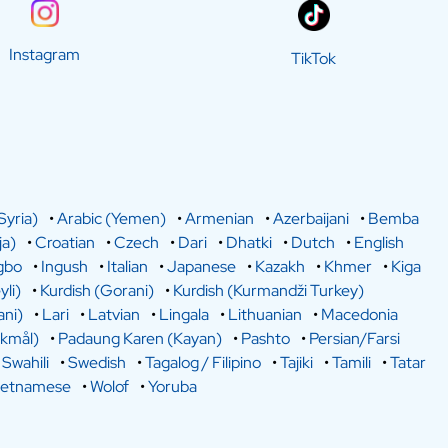
Instagram
TikTok
Syria)
•
Arabic (Yemen)
•
Armenian
•
Azerbaijani
•
Bemba
a)
•
Croatian
•
Czech
•
Dari
•
Dhatki
•
Dutch
•
English
gbo
•
Ingush
•
Italian
•
Japanese
•
Kazakh
•
Khmer
•
Kiga
yli)
•
Kurdish (Gorani)
•
Kurdish (Kurmandži Turkey)
ani)
•
Lari
•
Latvian
•
Lingala
•
Lithuanian
•
Macedonia
kmål)
•
Padaung Karen (Kayan)
•
Pashto
•
Persian/Farsi
•
Swahili
•
Swedish
•
Tagalog / Filipino
•
Tajiki
•
Tamili
•
Tatar
ietnamese
•
Wolof
•
Yoruba