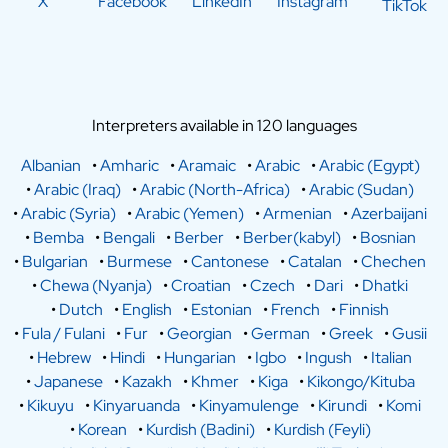
X
Facebook
LinkedIn
Instagram
TikTok
Interpreters available in 120 languages
Albanian
•
Amharic
•
Aramaic
•
Arabic
•
Arabic (Egypt)
•
Arabic (Iraq)
•
Arabic (North-Africa)
•
Arabic (Sudan)
•
Arabic (Syria)
•
Arabic (Yemen)
•
Armenian
•
Azerbaijani
•
Bemba
•
Bengali
•
Berber
•
Berber(kabyl)
•
Bosnian
•
Bulgarian
•
Burmese
•
Cantonese
•
Catalan
•
Chechen
•
Chewa (Nyanja)
•
Croatian
•
Czech
•
Dari
•
Dhatki
•
Dutch
•
English
•
Estonian
•
French
•
Finnish
•
Fula / Fulani
•
Fur
•
Georgian
•
German
•
Greek
•
Gusii
•
Hebrew
•
Hindi
•
Hungarian
•
Igbo
•
Ingush
•
Italian
•
Japanese
•
Kazakh
•
Khmer
•
Kiga
•
Kikongo/Kituba
•
Kikuyu
•
Kinyaruanda
•
Kinyamulenge
•
Kirundi
•
Komi
•
Korean
•
Kurdish (Badini)
•
Kurdish (Feyli)