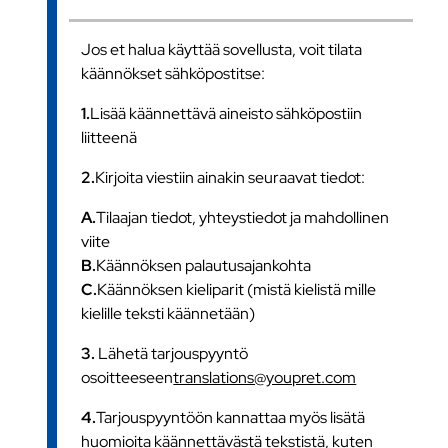
Jos et halua käyttää sovellusta, voit tilata
käännökset sähköpostitse:
1.
Lisää käännettävä aineisto sähköpostiin
liitteenä
2.
Kirjoita viestiin ainakin seuraavat tiedot:
A.
Tilaajan tiedot, yhteystiedot ja mahdollinen
viite
B.
Käännöksen palautusajankohta
C.
Käännöksen kieliparit (mistä kielistä mille
kielille teksti käännetään)
3.
Lähetä tarjouspyyntö
osoitteeseen
translations@youpret.com
4.
Tarjouspyyntöön kannattaa myös lisätä
huomioita käännettävästä tekstistä, kuten