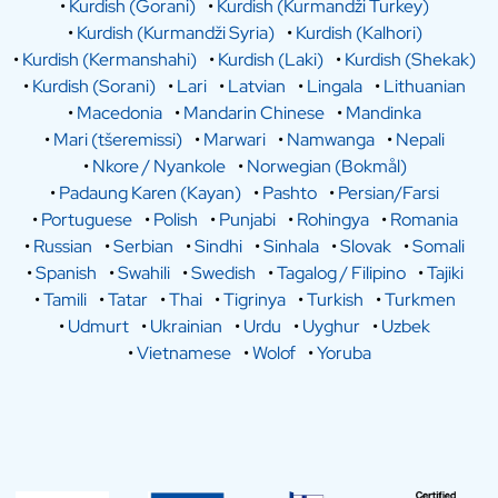
•
Kurdish (Gorani)
•
Kurdish (Kurmandži Turkey)
•
Kurdish (Kurmandži Syria)
•
Kurdish (Kalhori)
•
Kurdish (Kermanshahi)
•
Kurdish (Laki)
•
Kurdish (Shekak)
•
Kurdish (Sorani)
•
Lari
•
Latvian
•
Lingala
•
Lithuanian
•
Macedonia
•
Mandarin Chinese
•
Mandinka
•
Mari (tšeremissi)
•
Marwari
•
Namwanga
•
Nepali
•
Nkore / Nyankole
•
Norwegian (Bokmål)
•
Padaung Karen (Kayan)
•
Pashto
•
Persian/Farsi
•
Portuguese
•
Polish
•
Punjabi
•
Rohingya
•
Romania
•
Russian
•
Serbian
•
Sindhi
•
Sinhala
•
Slovak
•
Somali
•
Spanish
•
Swahili
•
Swedish
•
Tagalog / Filipino
•
Tajiki
•
Tamili
•
Tatar
•
Thai
•
Tigrinya
•
Turkish
•
Turkmen
•
Udmurt
•
Ukrainian
•
Urdu
•
Uyghur
•
Uzbek
•
Vietnamese
•
Wolof
•
Yoruba