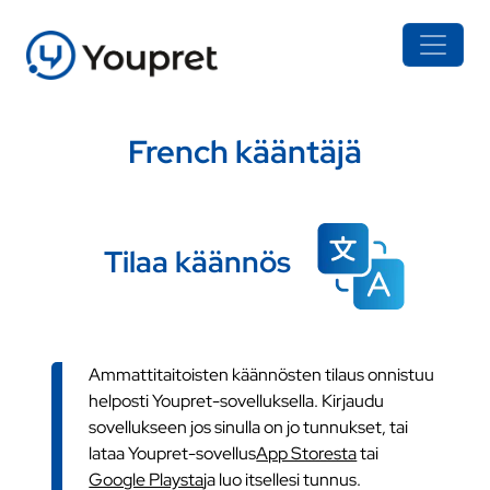
French kääntäjä
Tilaa käännös
Ammattitaitoisten käännösten tilaus onnistuu
helposti Youpret-sovelluksella. Kirjaudu
sovellukseen jos sinulla on jo tunnukset, tai
lataa Youpret-sovellus
App Storesta
tai
Google Playsta
ja luo itsellesi tunnus.