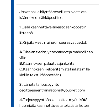
Jos et halua käyttää sovellusta, voit tilata
käännökset sähköpostitse:
1.
Lisää käännettävä aineisto sähköpostiin
liitteenä
2.
Kirjoita viestiin ainakin seuraavat tiedot:
A.
Tilaajan tiedot, yhteystiedot ja mahdollinen
viite
B.
Käännöksen palautusajankohta
C.
Käännöksen kieliparit (mistä kielistä mille
kielille teksti käännetään)
3.
Lähetä tarjouspyyntö
osoitteeseen
translations@youpret.com
4.
Tarjouspyyntöön kannattaa myös lisätä
huomioita käännettävästä tekstistä, kuten