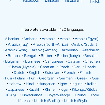
X
Facebook
LinkedIn
Instagram
TikTok
Interpreters available in 120 languages
Albanian
•
Amharic
•
Aramaic
•
Arabic
•
Arabic (Egypt)
•
Arabic (Iraq)
•
Arabic (North-Africa)
•
Arabic (Sudan)
•
Arabic (Syria)
•
Arabic (Yemen)
•
Armenian
•
Azerbaijani
•
Bemba
•
Bengali
•
Berber
•
Berber(kabyl)
•
Bosnian
•
Bulgarian
•
Burmese
•
Cantonese
•
Catalan
•
Chechen
•
Chewa (Nyanja)
•
Croatian
•
Czech
•
Dari
•
Dhatki
•
Dutch
•
English
•
Estonian
•
French
•
Finnish
•
Fula / Fulani
•
Fur
•
Georgian
•
German
•
Greek
•
Gusii
•
Hebrew
•
Hindi
•
Hungarian
•
Igbo
•
Ingush
•
Italian
•
Japanese
•
Kazakh
•
Khmer
•
Kiga
•
Kikongo/Kituba
•
Kikuyu
•
Kinyaruanda
•
Kinyamulenge
•
Kirundi
•
Komi
•
Korean
•
Kurdish (Badini)
•
Kurdish (Feyli)