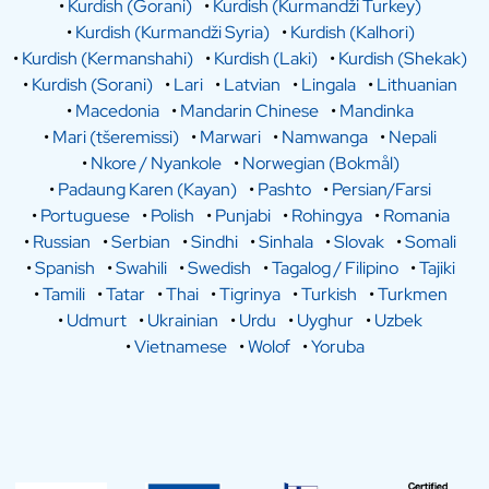
•
Kurdish (Gorani)
•
Kurdish (Kurmandži Turkey)
•
Kurdish (Kurmandži Syria)
•
Kurdish (Kalhori)
•
Kurdish (Kermanshahi)
•
Kurdish (Laki)
•
Kurdish (Shekak)
•
Kurdish (Sorani)
•
Lari
•
Latvian
•
Lingala
•
Lithuanian
•
Macedonia
•
Mandarin Chinese
•
Mandinka
•
Mari (tšeremissi)
•
Marwari
•
Namwanga
•
Nepali
•
Nkore / Nyankole
•
Norwegian (Bokmål)
•
Padaung Karen (Kayan)
•
Pashto
•
Persian/Farsi
•
Portuguese
•
Polish
•
Punjabi
•
Rohingya
•
Romania
•
Russian
•
Serbian
•
Sindhi
•
Sinhala
•
Slovak
•
Somali
•
Spanish
•
Swahili
•
Swedish
•
Tagalog / Filipino
•
Tajiki
•
Tamili
•
Tatar
•
Thai
•
Tigrinya
•
Turkish
•
Turkmen
•
Udmurt
•
Ukrainian
•
Urdu
•
Uyghur
•
Uzbek
•
Vietnamese
•
Wolof
•
Yoruba