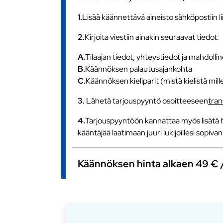
1.
Lisää käännettävä aineisto sähköpostiin l
2.
Kirjoita viestiin ainakin seuraavat tiedot:
A.
Tilaajan tiedot, yhteystiedot ja mahdollin
B.
Käännöksen palautusajankohta
C.
Käännöksen kieliparit (mistä kielistä mill
3.
Lähetä tarjouspyyntö osoitteeseen
tra
4.
Tarjouspyyntöön kannattaa myös lisätä h
kääntäjää laatimaan juuri lukijoillesi sopiv
Käännöksen hinta alkaen 49 € / s