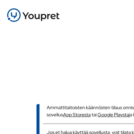
Ammattitaitoisten käännösten tilaus onnistu
sovellus
App Storesta
tai
Google Playsta
ja
Jos et halua käyttää sovellusta, voit tilat