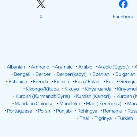
X
Facebook
Albanian
•
Amharic
•
Aramaic
•
Arabic
•
Arabic (Egypt)
•
A
•
Bengali
•
Berber
•
Berber(kabyl)
•
Bosnian
•
Bulgarian
•
Estonian
•
French
•
Finnish
•
Fula / Fulani
•
Fur
•
Georgia
•
Kikongo/Kituba
•
Kikuyu
•
Kinyaruanda
•
Kinyamu
•
Kurdish (Kurmandži Syria)
•
Kurdish (Kalhori)
•
Kurdish (
•
Mandarin Chinese
•
Mandinka
•
Mari (tšeremissi)
•
Marw
•
Portuguese
•
Polish
•
Punjabi
•
Rohingya
•
Romania
•
Russ
•
Thai
•
Tigrinya
•
Turkish