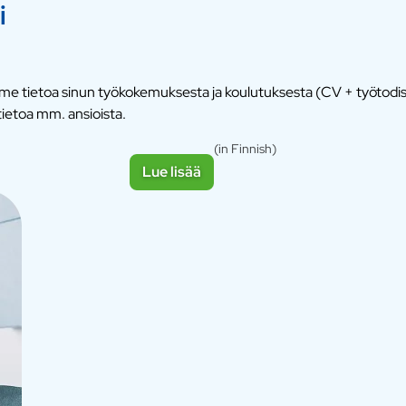
i
semme tietoa sinun työkokemuksesta ja koulutuksesta (CV + työtod
ietoa mm. ansioista.
(in Finnish)
Lue lisää