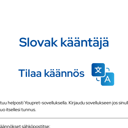
Slovak kääntäjä
Tilaa käännös
u helposti Youpret-sovelluksella. Kirjaudu sovellukseen jos sinull
 luo itsellesi tunnus.
a käännökset sähköpostitse: