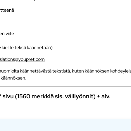
iitteenä
en viite
e kielille teksti käännetään)
nslations@youpret.com
uomioita käännettävästä tekstistä, kuten käännöksen kohdeyleisö
an käännöksen.
ivu (1560 merkkiä sis. välilyönnit) + alv.