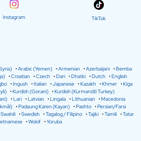
Instagram
TikTok
Syria)
•
Arabic (Yemen)
•
Armenian
•
Azerbaijani
•
Bemba
a)
•
Croatian
•
Czech
•
Dari
•
Dhatki
•
Dutch
•
English
gbo
•
Ingush
•
Italian
•
Japanese
•
Kazakh
•
Khmer
•
Kiga
yli)
•
Kurdish (Gorani)
•
Kurdish (Kurmandži Turkey)
ani)
•
Lari
•
Latvian
•
Lingala
•
Lithuanian
•
Macedonia
kmål)
•
Padaung Karen (Kayan)
•
Pashto
•
Persian/Farsi
•
Swahili
•
Swedish
•
Tagalog / Filipino
•
Tajiki
•
Tamili
•
Tatar
ietnamese
•
Wolof
•
Yoruba