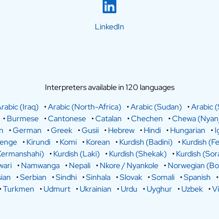
LinkedIn
Interpreters available in 120 languages
rabic (Iraq)
•
Arabic (North-Africa)
•
Arabic (Sudan)
•
Arabic (
•
Burmese
•
Cantonese
•
Catalan
•
Chechen
•
Chewa (Nyanj
n
•
German
•
Greek
•
Gusii
•
Hebrew
•
Hindi
•
Hungarian
•
I
lenge
•
Kirundi
•
Komi
•
Korean
•
Kurdish (Badini)
•
Kurdish (Fe
Kermanshahi)
•
Kurdish (Laki)
•
Kurdish (Shekak)
•
Kurdish (Sor
ari
•
Namwanga
•
Nepali
•
Nkore / Nyankole
•
Norwegian (Bo
ian
•
Serbian
•
Sindhi
•
Sinhala
•
Slovak
•
Somali
•
Spanish
•
Turkmen
•
Udmurt
•
Ukrainian
•
Urdu
•
Uyghur
•
Uzbek
•
V