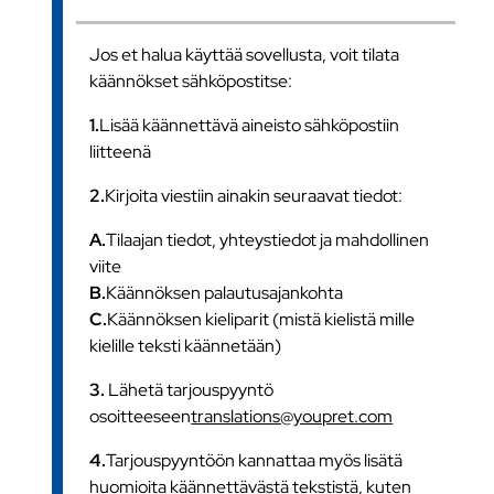
Jos et halua käyttää sovellusta, voit tilata
käännökset sähköpostitse:
1.
Lisää käännettävä aineisto sähköpostiin
liitteenä
2.
Kirjoita viestiin ainakin seuraavat tiedot:
A.
Tilaajan tiedot, yhteystiedot ja mahdollinen
viite
B.
Käännöksen palautusajankohta
C.
Käännöksen kieliparit (mistä kielistä mille
kielille teksti käännetään)
3.
Lähetä tarjouspyyntö
osoitteeseen
translations@youpret.com
4.
Tarjouspyyntöön kannattaa myös lisätä
huomioita käännettävästä tekstistä, kuten