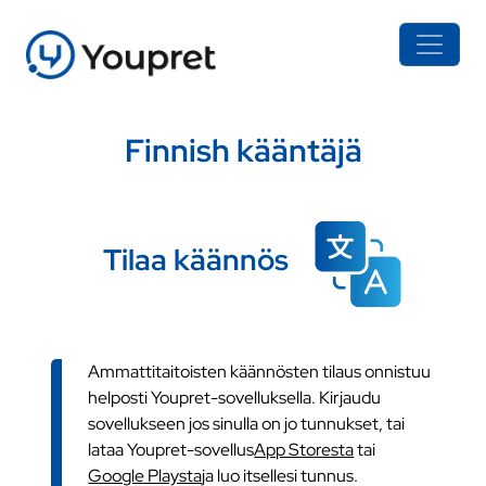
Finnish kääntäjä
Tilaa käännös
Ammattitaitoisten käännösten tilaus onnistuu
helposti Youpret-sovelluksella. Kirjaudu
sovellukseen jos sinulla on jo tunnukset, tai
lataa Youpret-sovellus
App Storesta
tai
Google Playsta
ja luo itsellesi tunnus.