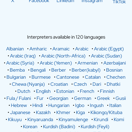
X
Facebook
LinkedIn
Instagram
TikTok
Interpreters available in 120 languages
Albanian
•
Amharic
•
Aramaic
•
Arabic
•
Arabic (Egypt)
•
Arabic (Iraq)
•
Arabic (North-Africa)
•
Arabic (Sudan)
•
Arabic (Syria)
•
Arabic (Yemen)
•
Armenian
•
Azerbaijani
•
Bemba
•
Bengali
•
Berber
•
Berber(kabyl)
•
Bosnian
•
Bulgarian
•
Burmese
•
Cantonese
•
Catalan
•
Chechen
•
Chewa (Nyanja)
•
Croatian
•
Czech
•
Dari
•
Dhatki
•
Dutch
•
English
•
Estonian
•
French
•
Finnish
•
Fula / Fulani
•
Fur
•
Georgian
•
German
•
Greek
•
Gusii
•
Hebrew
•
Hindi
•
Hungarian
•
Igbo
•
Ingush
•
Italian
•
Japanese
•
Kazakh
•
Khmer
•
Kiga
•
Kikongo/Kituba
•
Kikuyu
•
Kinyaruanda
•
Kinyamulenge
•
Kirundi
•
Komi
•
Korean
•
Kurdish (Badini)
•
Kurdish (Feyli)