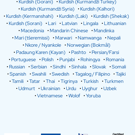
•
Kurdish (Gorani)
•
Kurdish (Kurmandži Turkey)
•
Kurdish (Kurmandži Syria)
•
Kurdish (Kalhori)
•
Kurdish (Kermanshahi)
•
Kurdish (Laki)
•
Kurdish (Shekak)
•
Kurdish (Sorani)
•
Lari
•
Latvian
•
Lingala
•
Lithuanian
•
Macedonia
•
Mandarin Chinese
•
Mandinka
•
Mari (tšeremissi)
•
Marwari
•
Namwanga
•
Nepali
•
Nkore / Nyankole
•
Norwegian (Bokmål)
•
Padaung Karen (Kayan)
•
Pashto
•
Persian/Farsi
•
Portuguese
•
Polish
•
Punjabi
•
Rohingya
•
Romania
•
Russian
•
Serbian
•
Sindhi
•
Sinhala
•
Slovak
•
Somali
•
Spanish
•
Swahili
•
Swedish
•
Tagalog / Filipino
•
Tajiki
•
Tamili
•
Tatar
•
Thai
•
Tigrinya
•
Turkish
•
Turkmen
•
Udmurt
•
Ukrainian
•
Urdu
•
Uyghur
•
Uzbek
•
Vietnamese
•
Wolof
•
Yoruba