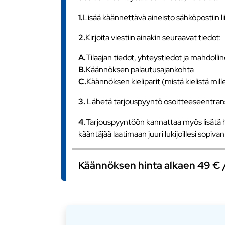
1.
Lisää käännettävä aineisto sähköpostiin l
2.
Kirjoita viestiin ainakin seuraavat tiedot:
A.
Tilaajan tiedot, yhteystiedot ja mahdollin
B.
Käännöksen palautusajankohta
C.
Käännöksen kieliparit (mistä kielistä mill
3.
Lähetä tarjouspyyntö osoitteeseen
tra
4.
Tarjouspyyntöön kannattaa myös lisätä h
kääntäjää laatimaan juuri lukijoillesi sopiv
Käännöksen hinta alkaen 49 € / s