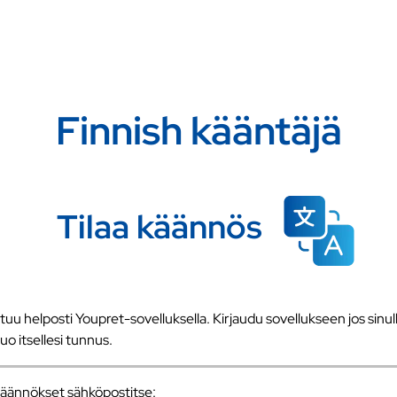
Finnish kääntäjä
Tilaa käännös
u helposti Youpret-sovelluksella. Kirjaudu sovellukseen jos sinull
 luo itsellesi tunnus.
a käännökset sähköpostitse: