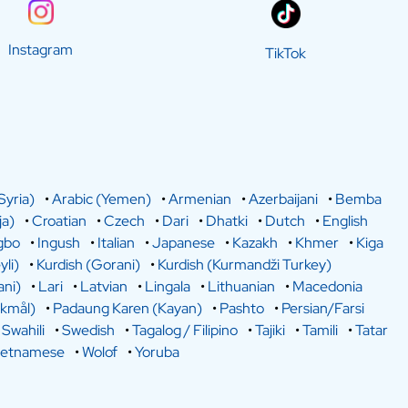
Instagram
TikTok
Syria)
•
Arabic (Yemen)
•
Armenian
•
Azerbaijani
•
Bemba
a)
•
Croatian
•
Czech
•
Dari
•
Dhatki
•
Dutch
•
English
gbo
•
Ingush
•
Italian
•
Japanese
•
Kazakh
•
Khmer
•
Kiga
yli)
•
Kurdish (Gorani)
•
Kurdish (Kurmandži Turkey)
ani)
•
Lari
•
Latvian
•
Lingala
•
Lithuanian
•
Macedonia
kmål)
•
Padaung Karen (Kayan)
•
Pashto
•
Persian/Farsi
•
Swahili
•
Swedish
•
Tagalog / Filipino
•
Tajiki
•
Tamili
•
Tatar
ietnamese
•
Wolof
•
Yoruba