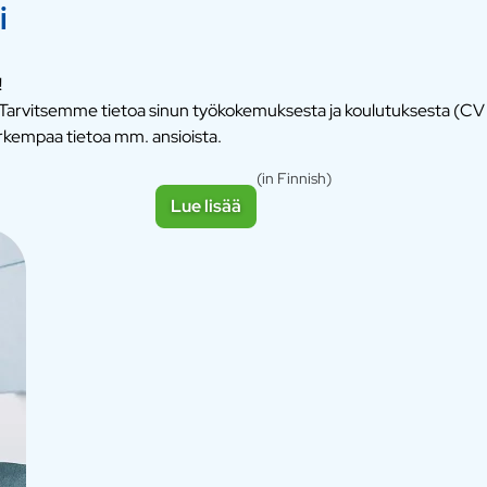
i
!
iä. Tarvitsemme tietoa sinun työkokemuksesta ja koulutuksesta (CV
rkempaa tietoa mm. ansioista.
(in Finnish)
Lue lisää