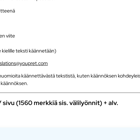
iitteenä
en viite
e kielille teksti käännetään)
nslations@youpret.com
uomioita käännettävästä tekstistä, kuten käännöksen kohdeyleisö
an käännöksen.
ivu (1560 merkkiä sis. välilyönnit) + alv.