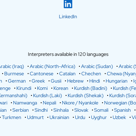
LinkedIn
Interpreters available in 120 languages
rabic (Iraq)
•
Arabic (North-Africa)
•
Arabic (Sudan)
•
Arabic (
•
Burmese
•
Cantonese
•
Catalan
•
Chechen
•
Chewa (Nyanj
n
•
German
•
Greek
•
Gusii
•
Hebrew
•
Hindi
•
Hungarian
•
I
lenge
•
Kirundi
•
Komi
•
Korean
•
Kurdish (Badini)
•
Kurdish (Fe
Kermanshahi)
•
Kurdish (Laki)
•
Kurdish (Shekak)
•
Kurdish (Sor
ari
•
Namwanga
•
Nepali
•
Nkore / Nyankole
•
Norwegian (Bo
ian
•
Serbian
•
Sindhi
•
Sinhala
•
Slovak
•
Somali
•
Spanish
•
Turkmen
•
Udmurt
•
Ukrainian
•
Urdu
•
Uyghur
•
Uzbek
•
V