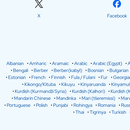
X
Facebook
Albanian
•
Amharic
•
Aramaic
•
Arabic
•
Arabic (Egypt)
•
A
•
Bengali
•
Berber
•
Berber(kabyl)
•
Bosnian
•
Bulgarian
•
Estonian
•
French
•
Finnish
•
Fula / Fulani
•
Fur
•
Georgia
•
Kikongo/Kituba
•
Kikuyu
•
Kinyaruanda
•
Kinyamu
•
Kurdish (Kurmandži Syria)
•
Kurdish (Kalhori)
•
Kurdish (
•
Mandarin Chinese
•
Mandinka
•
Mari (tšeremissi)
•
Marw
•
Portuguese
•
Polish
•
Punjabi
•
Rohingya
•
Romania
•
Russ
•
Thai
•
Tigrinya
•
Turkish