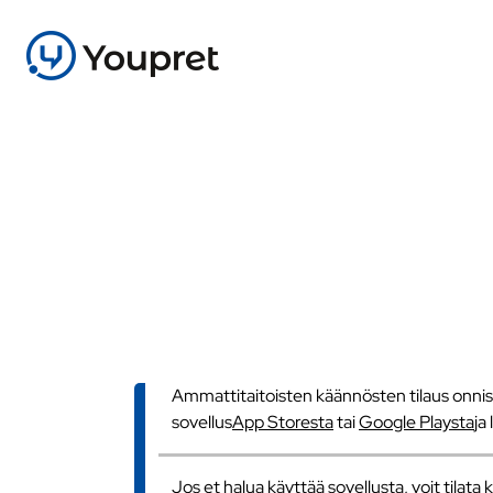
Ammattitaitoisten käännösten tilaus onnistu
sovellus
App Storesta
tai
Google Playsta
ja
Jos et halua käyttää sovellusta, voit tilat