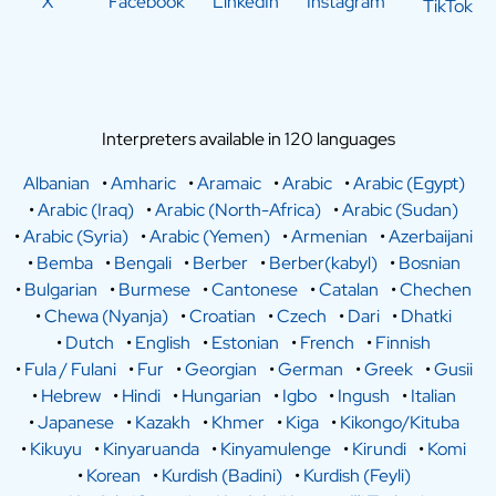
X
Facebook
LinkedIn
Instagram
TikTok
Interpreters available in 120 languages
Albanian
•
Amharic
•
Aramaic
•
Arabic
•
Arabic (Egypt)
•
Arabic (Iraq)
•
Arabic (North-Africa)
•
Arabic (Sudan)
•
Arabic (Syria)
•
Arabic (Yemen)
•
Armenian
•
Azerbaijani
•
Bemba
•
Bengali
•
Berber
•
Berber(kabyl)
•
Bosnian
•
Bulgarian
•
Burmese
•
Cantonese
•
Catalan
•
Chechen
•
Chewa (Nyanja)
•
Croatian
•
Czech
•
Dari
•
Dhatki
•
Dutch
•
English
•
Estonian
•
French
•
Finnish
•
Fula / Fulani
•
Fur
•
Georgian
•
German
•
Greek
•
Gusii
•
Hebrew
•
Hindi
•
Hungarian
•
Igbo
•
Ingush
•
Italian
•
Japanese
•
Kazakh
•
Khmer
•
Kiga
•
Kikongo/Kituba
•
Kikuyu
•
Kinyaruanda
•
Kinyamulenge
•
Kirundi
•
Komi
•
Korean
•
Kurdish (Badini)
•
Kurdish (Feyli)