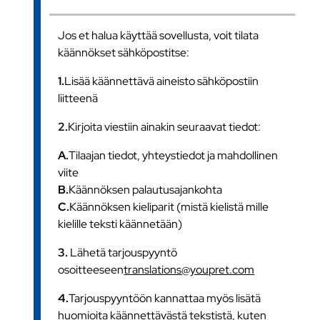
Jos et halua käyttää sovellusta, voit tilata
käännökset sähköpostitse:
1.
Lisää käännettävä aineisto sähköpostiin
liitteenä
2.
Kirjoita viestiin ainakin seuraavat tiedot:
A.
Tilaajan tiedot, yhteystiedot ja mahdollinen
viite
B.
Käännöksen palautusajankohta
C.
Käännöksen kieliparit (mistä kielistä mille
kielille teksti käännetään)
3.
Lähetä tarjouspyyntö
osoitteeseen
translations@youpret.com
4.
Tarjouspyyntöön kannattaa myös lisätä
huomioita käännettävästä tekstistä, kuten