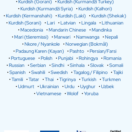
•
Kurdish (Gorani)
•
Kurdish (Kurmandži Turkey)
•
Kurdish (Kurmandži Syria)
•
Kurdish (Kalhori)
•
Kurdish (Kermanshahi)
•
Kurdish (Laki)
•
Kurdish (Shekak)
•
Kurdish (Sorani)
•
Lari
•
Latvian
•
Lingala
•
Lithuanian
•
Macedonia
•
Mandarin Chinese
•
Mandinka
•
Mari (tšeremissi)
•
Marwari
•
Namwanga
•
Nepali
•
Nkore / Nyankole
•
Norwegian (Bokmål)
•
Padaung Karen (Kayan)
•
Pashto
•
Persian/Farsi
•
Portuguese
•
Polish
•
Punjabi
•
Rohingya
•
Romania
•
Russian
•
Serbian
•
Sindhi
•
Sinhala
•
Slovak
•
Somali
•
Spanish
•
Swahili
•
Swedish
•
Tagalog / Filipino
•
Tajiki
•
Tamili
•
Tatar
•
Thai
•
Tigrinya
•
Turkish
•
Turkmen
•
Udmurt
•
Ukrainian
•
Urdu
•
Uyghur
•
Uzbek
•
Vietnamese
•
Wolof
•
Yoruba