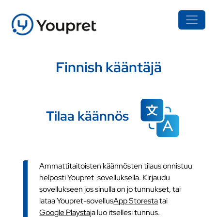
Finnish kääntäjä
Tilaa käännös
Ammattitaitoisten käännösten tilaus onnistuu
helposti Youpret-sovelluksella. Kirjaudu
sovellukseen jos sinulla on jo tunnukset, tai
lataa Youpret-sovellus
App Storesta
tai
Google Playsta
ja luo itsellesi tunnus.