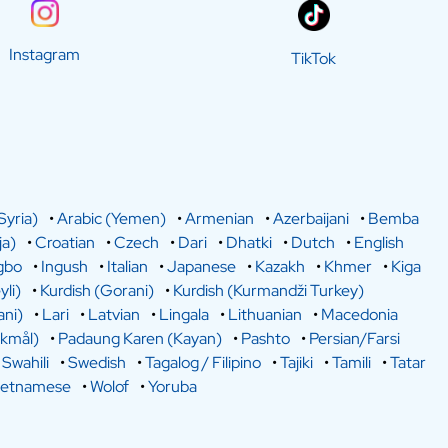
Instagram
TikTok
Syria)
•
Arabic (Yemen)
•
Armenian
•
Azerbaijani
•
Bemba
a)
•
Croatian
•
Czech
•
Dari
•
Dhatki
•
Dutch
•
English
gbo
•
Ingush
•
Italian
•
Japanese
•
Kazakh
•
Khmer
•
Kiga
yli)
•
Kurdish (Gorani)
•
Kurdish (Kurmandži Turkey)
ani)
•
Lari
•
Latvian
•
Lingala
•
Lithuanian
•
Macedonia
kmål)
•
Padaung Karen (Kayan)
•
Pashto
•
Persian/Farsi
•
Swahili
•
Swedish
•
Tagalog / Filipino
•
Tajiki
•
Tamili
•
Tatar
ietnamese
•
Wolof
•
Yoruba