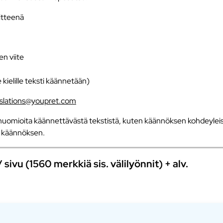
iitteenä
en viite
e kielille teksti käännetään)
nslations@youpret.com
uomioita käännettävästä tekstistä, kuten käännöksen kohdeyleisö
an käännöksen.
ivu (1560 merkkiä sis. välilyönnit) + alv.