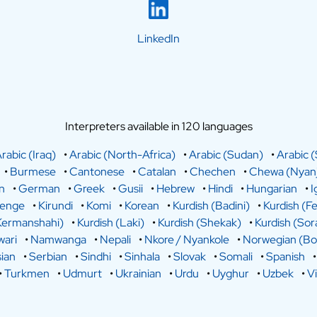
LinkedIn
Interpreters available in 120 languages
rabic (Iraq)
•
Arabic (North-Africa)
•
Arabic (Sudan)
•
Arabic (
•
Burmese
•
Cantonese
•
Catalan
•
Chechen
•
Chewa (Nyanj
n
•
German
•
Greek
•
Gusii
•
Hebrew
•
Hindi
•
Hungarian
•
I
lenge
•
Kirundi
•
Komi
•
Korean
•
Kurdish (Badini)
•
Kurdish (Fe
Kermanshahi)
•
Kurdish (Laki)
•
Kurdish (Shekak)
•
Kurdish (Sor
ari
•
Namwanga
•
Nepali
•
Nkore / Nyankole
•
Norwegian (Bo
ian
•
Serbian
•
Sindhi
•
Sinhala
•
Slovak
•
Somali
•
Spanish
•
Turkmen
•
Udmurt
•
Ukrainian
•
Urdu
•
Uyghur
•
Uzbek
•
V