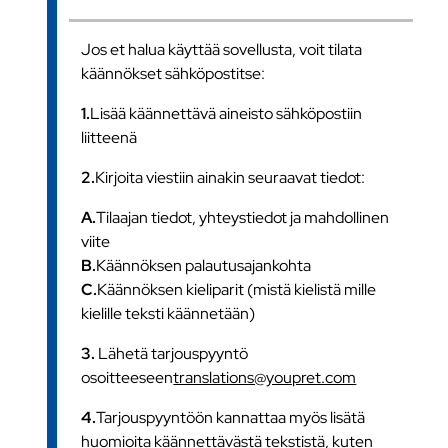
Jos et halua käyttää sovellusta, voit tilata
käännökset sähköpostitse:
1.
Lisää käännettävä aineisto sähköpostiin
liitteenä
2.
Kirjoita viestiin ainakin seuraavat tiedot:
A.
Tilaajan tiedot, yhteystiedot ja mahdollinen
viite
B.
Käännöksen palautusajankohta
C.
Käännöksen kieliparit (mistä kielistä mille
kielille teksti käännetään)
3.
Lähetä tarjouspyyntö
osoitteeseen
translations@youpret.com
4.
Tarjouspyyntöön kannattaa myös lisätä
huomioita käännettävästä tekstistä, kuten