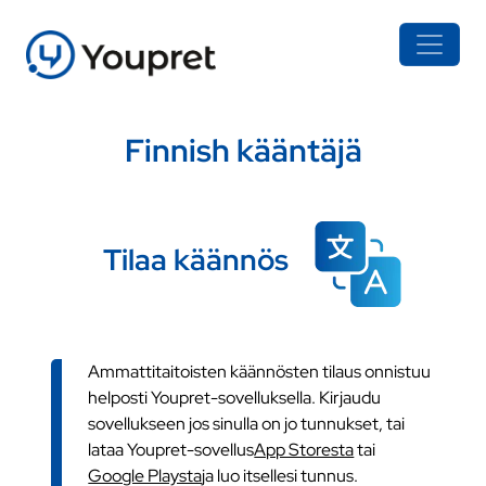
Finnish kääntäjä
Tilaa käännös
Ammattitaitoisten käännösten tilaus onnistuu
helposti Youpret-sovelluksella. Kirjaudu
sovellukseen jos sinulla on jo tunnukset, tai
lataa Youpret-sovellus
App Storesta
tai
Google Playsta
ja luo itsellesi tunnus.