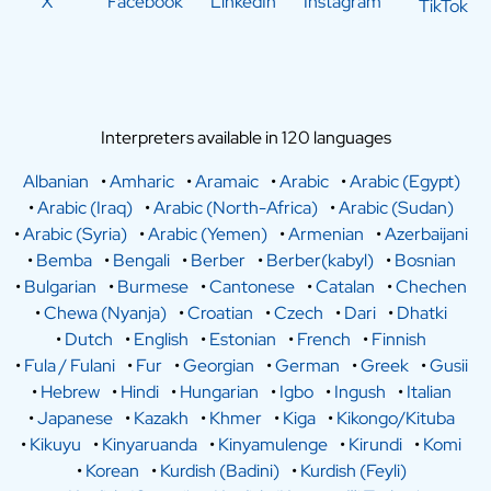
X
Facebook
LinkedIn
Instagram
TikTok
Interpreters available in 120 languages
Albanian
•
Amharic
•
Aramaic
•
Arabic
•
Arabic (Egypt)
•
Arabic (Iraq)
•
Arabic (North-Africa)
•
Arabic (Sudan)
•
Arabic (Syria)
•
Arabic (Yemen)
•
Armenian
•
Azerbaijani
•
Bemba
•
Bengali
•
Berber
•
Berber(kabyl)
•
Bosnian
•
Bulgarian
•
Burmese
•
Cantonese
•
Catalan
•
Chechen
•
Chewa (Nyanja)
•
Croatian
•
Czech
•
Dari
•
Dhatki
•
Dutch
•
English
•
Estonian
•
French
•
Finnish
•
Fula / Fulani
•
Fur
•
Georgian
•
German
•
Greek
•
Gusii
•
Hebrew
•
Hindi
•
Hungarian
•
Igbo
•
Ingush
•
Italian
•
Japanese
•
Kazakh
•
Khmer
•
Kiga
•
Kikongo/Kituba
•
Kikuyu
•
Kinyaruanda
•
Kinyamulenge
•
Kirundi
•
Komi
•
Korean
•
Kurdish (Badini)
•
Kurdish (Feyli)