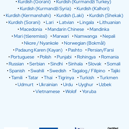
•
Kurdish (Gorani)
•
Kurdish (Kurmandži Turkey)
•
Kurdish (Kurmandži Syria)
•
Kurdish (Kalhori)
•
Kurdish (Kermanshahi)
•
Kurdish (Laki)
•
Kurdish (Shekak)
•
Kurdish (Sorani)
•
Lari
•
Latvian
•
Lingala
•
Lithuanian
•
Macedonia
•
Mandarin Chinese
•
Mandinka
•
Mari (tšeremissi)
•
Marwari
•
Namwanga
•
Nepali
•
Nkore / Nyankole
•
Norwegian (Bokmål)
•
Padaung Karen (Kayan)
•
Pashto
•
Persian/Farsi
•
Portuguese
•
Polish
•
Punjabi
•
Rohingya
•
Romania
•
Russian
•
Serbian
•
Sindhi
•
Sinhala
•
Slovak
•
Somali
•
Spanish
•
Swahili
•
Swedish
•
Tagalog / Filipino
•
Tajiki
•
Tamili
•
Tatar
•
Thai
•
Tigrinya
•
Turkish
•
Turkmen
•
Udmurt
•
Ukrainian
•
Urdu
•
Uyghur
•
Uzbek
•
Vietnamese
•
Wolof
•
Yoruba