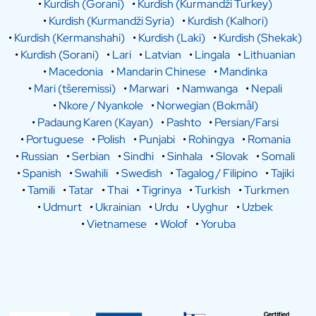
•
Kurdish (Gorani)
•
Kurdish (Kurmandži Turkey)
•
Kurdish (Kurmandži Syria)
•
Kurdish (Kalhori)
•
Kurdish (Kermanshahi)
•
Kurdish (Laki)
•
Kurdish (Shekak)
•
Kurdish (Sorani)
•
Lari
•
Latvian
•
Lingala
•
Lithuanian
•
Macedonia
•
Mandarin Chinese
•
Mandinka
•
Mari (tšeremissi)
•
Marwari
•
Namwanga
•
Nepali
•
Nkore / Nyankole
•
Norwegian (Bokmål)
•
Padaung Karen (Kayan)
•
Pashto
•
Persian/Farsi
•
Portuguese
•
Polish
•
Punjabi
•
Rohingya
•
Romania
•
Russian
•
Serbian
•
Sindhi
•
Sinhala
•
Slovak
•
Somali
•
Spanish
•
Swahili
•
Swedish
•
Tagalog / Filipino
•
Tajiki
•
Tamili
•
Tatar
•
Thai
•
Tigrinya
•
Turkish
•
Turkmen
•
Udmurt
•
Ukrainian
•
Urdu
•
Uyghur
•
Uzbek
•
Vietnamese
•
Wolof
•
Yoruba