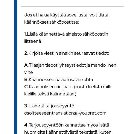
Jos et halua käyttää sovellusta, voit tilata
käännökset sähköpostitse:
1.
Lisää käännettävä aineisto sähköpostiin
liitteenä
2.
Kirjoita viestiin ainakin seuraavat tiedot:
A.
Tilaajan tiedot, yhteystiedot ja mahdollinen
viite
B.
Käännöksen palautusajankohta
C.
Käännöksen kieliparit (mistä kielistä mille
kielille teksti käännetään)
3.
Lähetä tarjouspyyntö
osoitteeseen
translations@youpret.com
4.
Tarjouspyyntöön kannattaa myös lisätä
huomioita käännettävästä tekstistä, kuten