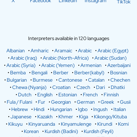
X
Facebook
LinkedIn
Instagram
TikTok
Interpreters available in 120 languages
Albanian
•
Amharic
•
Aramaic
•
Arabic
•
Arabic (Egypt)
•
Arabic (Iraq)
•
Arabic (North-Africa)
•
Arabic (Sudan)
•
Arabic (Syria)
•
Arabic (Yemen)
•
Armenian
•
Azerbaijani
•
Bemba
•
Bengali
•
Berber
•
Berber(kabyl)
•
Bosnian
•
Bulgarian
•
Burmese
•
Cantonese
•
Catalan
•
Chechen
•
Chewa (Nyanja)
•
Croatian
•
Czech
•
Dari
•
Dhatki
•
Dutch
•
English
•
Estonian
•
French
•
Finnish
•
Fula / Fulani
•
Fur
•
Georgian
•
German
•
Greek
•
Gusii
•
Hebrew
•
Hindi
•
Hungarian
•
Igbo
•
Ingush
•
Italian
•
Japanese
•
Kazakh
•
Khmer
•
Kiga
•
Kikongo/Kituba
•
Kikuyu
•
Kinyaruanda
•
Kinyamulenge
•
Kirundi
•
Komi
•
Korean
•
Kurdish (Badini)
•
Kurdish (Feyli)