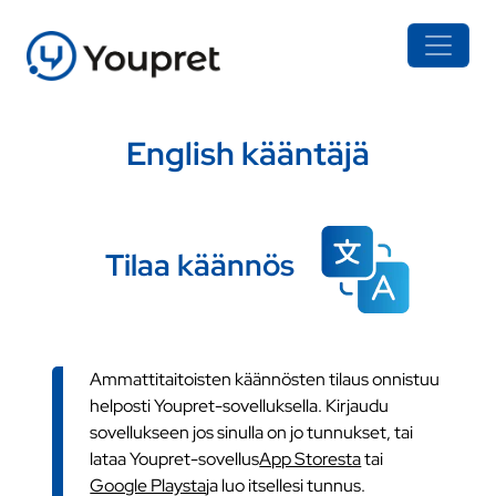
English kääntäjä
Tilaa käännös
Ammattitaitoisten käännösten tilaus onnistuu
helposti Youpret-sovelluksella. Kirjaudu
sovellukseen jos sinulla on jo tunnukset, tai
lataa Youpret-sovellus
App Storesta
tai
Google Playsta
ja luo itsellesi tunnus.