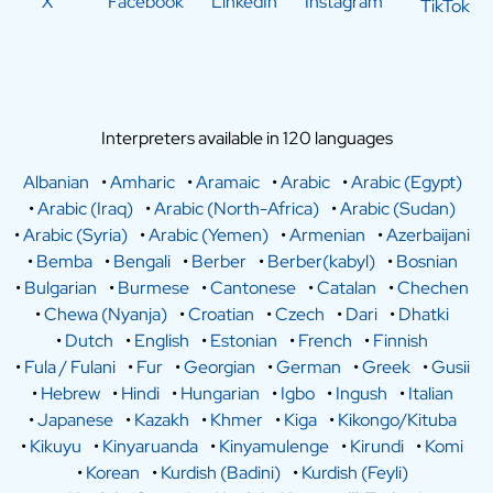
X
Facebook
LinkedIn
Instagram
TikTok
Interpreters available in 120 languages
Albanian
•
Amharic
•
Aramaic
•
Arabic
•
Arabic (Egypt)
•
Arabic (Iraq)
•
Arabic (North-Africa)
•
Arabic (Sudan)
•
Arabic (Syria)
•
Arabic (Yemen)
•
Armenian
•
Azerbaijani
•
Bemba
•
Bengali
•
Berber
•
Berber(kabyl)
•
Bosnian
•
Bulgarian
•
Burmese
•
Cantonese
•
Catalan
•
Chechen
•
Chewa (Nyanja)
•
Croatian
•
Czech
•
Dari
•
Dhatki
•
Dutch
•
English
•
Estonian
•
French
•
Finnish
•
Fula / Fulani
•
Fur
•
Georgian
•
German
•
Greek
•
Gusii
•
Hebrew
•
Hindi
•
Hungarian
•
Igbo
•
Ingush
•
Italian
•
Japanese
•
Kazakh
•
Khmer
•
Kiga
•
Kikongo/Kituba
•
Kikuyu
•
Kinyaruanda
•
Kinyamulenge
•
Kirundi
•
Komi
•
Korean
•
Kurdish (Badini)
•
Kurdish (Feyli)