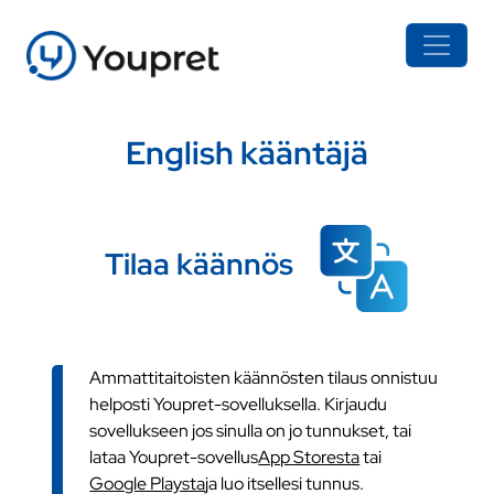
English kääntäjä
Tilaa käännös
Ammattitaitoisten käännösten tilaus onnistuu
helposti Youpret-sovelluksella. Kirjaudu
sovellukseen jos sinulla on jo tunnukset, tai
lataa Youpret-sovellus
App Storesta
tai
Google Playsta
ja luo itsellesi tunnus.