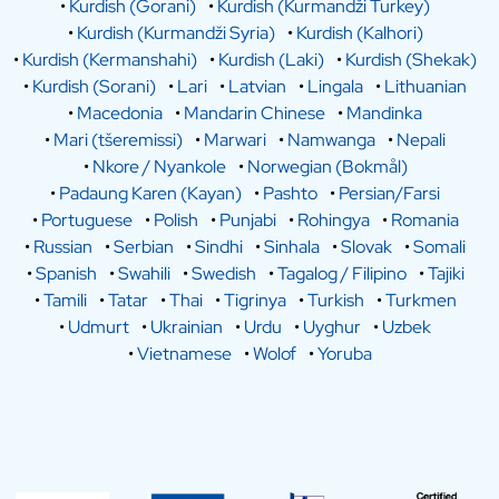
•
Kurdish (Gorani)
•
Kurdish (Kurmandži Turkey)
•
Kurdish (Kurmandži Syria)
•
Kurdish (Kalhori)
•
Kurdish (Kermanshahi)
•
Kurdish (Laki)
•
Kurdish (Shekak)
•
Kurdish (Sorani)
•
Lari
•
Latvian
•
Lingala
•
Lithuanian
•
Macedonia
•
Mandarin Chinese
•
Mandinka
•
Mari (tšeremissi)
•
Marwari
•
Namwanga
•
Nepali
•
Nkore / Nyankole
•
Norwegian (Bokmål)
•
Padaung Karen (Kayan)
•
Pashto
•
Persian/Farsi
•
Portuguese
•
Polish
•
Punjabi
•
Rohingya
•
Romania
•
Russian
•
Serbian
•
Sindhi
•
Sinhala
•
Slovak
•
Somali
•
Spanish
•
Swahili
•
Swedish
•
Tagalog / Filipino
•
Tajiki
•
Tamili
•
Tatar
•
Thai
•
Tigrinya
•
Turkish
•
Turkmen
•
Udmurt
•
Ukrainian
•
Urdu
•
Uyghur
•
Uzbek
•
Vietnamese
•
Wolof
•
Yoruba