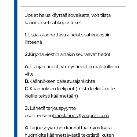
Jos et halua käyttää sovellusta, voit tilata
käännökset sähköpostitse:
1.
Lisää käännettävä aineisto sähköpostiin
liitteenä
2.
Kirjoita viestiin ainakin seuraavat tiedot:
A.
Tilaajan tiedot, yhteystiedot ja mahdollinen
viite
B.
Käännöksen palautusajankohta
C.
Käännöksen kieliparit (mistä kielistä mille
kielille teksti käännetään)
3.
Lähetä tarjouspyyntö
osoitteeseen
translations@youpret.com
4.
Tarjouspyyntöön kannattaa myös lisätä
huomioita käännettävästä tekstistä, kuten