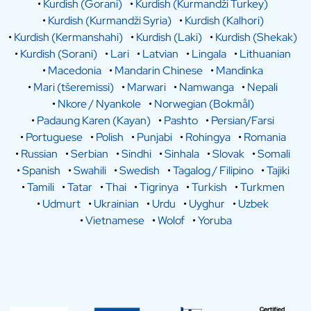
•
Kurdish (Gorani)
•
Kurdish (Kurmandži Turkey)
•
Kurdish (Kurmandži Syria)
•
Kurdish (Kalhori)
•
Kurdish (Kermanshahi)
•
Kurdish (Laki)
•
Kurdish (Shekak)
•
Kurdish (Sorani)
•
Lari
•
Latvian
•
Lingala
•
Lithuanian
•
Macedonia
•
Mandarin Chinese
•
Mandinka
•
Mari (tšeremissi)
•
Marwari
•
Namwanga
•
Nepali
•
Nkore / Nyankole
•
Norwegian (Bokmål)
•
Padaung Karen (Kayan)
•
Pashto
•
Persian/Farsi
•
Portuguese
•
Polish
•
Punjabi
•
Rohingya
•
Romania
•
Russian
•
Serbian
•
Sindhi
•
Sinhala
•
Slovak
•
Somali
•
Spanish
•
Swahili
•
Swedish
•
Tagalog / Filipino
•
Tajiki
•
Tamili
•
Tatar
•
Thai
•
Tigrinya
•
Turkish
•
Turkmen
•
Udmurt
•
Ukrainian
•
Urdu
•
Uyghur
•
Uzbek
•
Vietnamese
•
Wolof
•
Yoruba