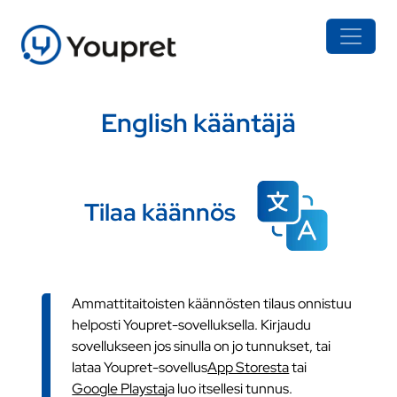
English kääntäjä
Tilaa käännös
Ammattitaitoisten käännösten tilaus onnistuu
helposti Youpret-sovelluksella. Kirjaudu
sovellukseen jos sinulla on jo tunnukset, tai
lataa Youpret-sovellus
App Storesta
tai
Google Playsta
ja luo itsellesi tunnus.