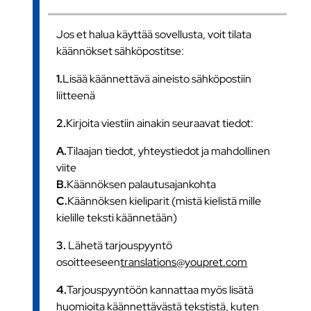
Jos et halua käyttää sovellusta, voit tilata
käännökset sähköpostitse:
1.
Lisää käännettävä aineisto sähköpostiin
liitteenä
2.
Kirjoita viestiin ainakin seuraavat tiedot:
A.
Tilaajan tiedot, yhteystiedot ja mahdollinen
viite
B.
Käännöksen palautusajankohta
C.
Käännöksen kieliparit (mistä kielistä mille
kielille teksti käännetään)
3.
Lähetä tarjouspyyntö
osoitteeseen
translations@youpret.com
4.
Tarjouspyyntöön kannattaa myös lisätä
huomioita käännettävästä tekstistä, kuten