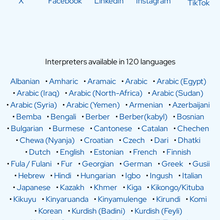
X
Facebook
LinkedIn
Instagram
TikTok
Interpreters available in 120 languages
Albanian
•
Amharic
•
Aramaic
•
Arabic
•
Arabic (Egypt)
•
Arabic (Iraq)
•
Arabic (North-Africa)
•
Arabic (Sudan)
•
Arabic (Syria)
•
Arabic (Yemen)
•
Armenian
•
Azerbaijani
•
Bemba
•
Bengali
•
Berber
•
Berber(kabyl)
•
Bosnian
•
Bulgarian
•
Burmese
•
Cantonese
•
Catalan
•
Chechen
•
Chewa (Nyanja)
•
Croatian
•
Czech
•
Dari
•
Dhatki
•
Dutch
•
English
•
Estonian
•
French
•
Finnish
•
Fula / Fulani
•
Fur
•
Georgian
•
German
•
Greek
•
Gusii
•
Hebrew
•
Hindi
•
Hungarian
•
Igbo
•
Ingush
•
Italian
•
Japanese
•
Kazakh
•
Khmer
•
Kiga
•
Kikongo/Kituba
•
Kikuyu
•
Kinyaruanda
•
Kinyamulenge
•
Kirundi
•
Komi
•
Korean
•
Kurdish (Badini)
•
Kurdish (Feyli)