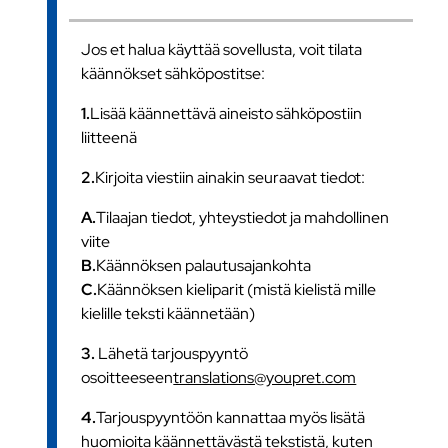
Jos et halua käyttää sovellusta, voit tilata
käännökset sähköpostitse:
1.
Lisää käännettävä aineisto sähköpostiin
liitteenä
2.
Kirjoita viestiin ainakin seuraavat tiedot:
A.
Tilaajan tiedot, yhteystiedot ja mahdollinen
viite
B.
Käännöksen palautusajankohta
C.
Käännöksen kieliparit (mistä kielistä mille
kielille teksti käännetään)
3.
Lähetä tarjouspyyntö
osoitteeseen
translations@youpret.com
4.
Tarjouspyyntöön kannattaa myös lisätä
huomioita käännettävästä tekstistä, kuten