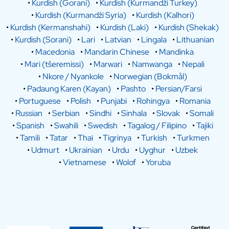
•
Kurdish (Gorani)
•
Kurdish (Kurmandži Turkey)
•
Kurdish (Kurmandži Syria)
•
Kurdish (Kalhori)
•
Kurdish (Kermanshahi)
•
Kurdish (Laki)
•
Kurdish (Shekak)
•
Kurdish (Sorani)
•
Lari
•
Latvian
•
Lingala
•
Lithuanian
•
Macedonia
•
Mandarin Chinese
•
Mandinka
•
Mari (tšeremissi)
•
Marwari
•
Namwanga
•
Nepali
•
Nkore / Nyankole
•
Norwegian (Bokmål)
•
Padaung Karen (Kayan)
•
Pashto
•
Persian/Farsi
•
Portuguese
•
Polish
•
Punjabi
•
Rohingya
•
Romania
•
Russian
•
Serbian
•
Sindhi
•
Sinhala
•
Slovak
•
Somali
•
Spanish
•
Swahili
•
Swedish
•
Tagalog / Filipino
•
Tajiki
•
Tamili
•
Tatar
•
Thai
•
Tigrinya
•
Turkish
•
Turkmen
•
Udmurt
•
Ukrainian
•
Urdu
•
Uyghur
•
Uzbek
•
Vietnamese
•
Wolof
•
Yoruba