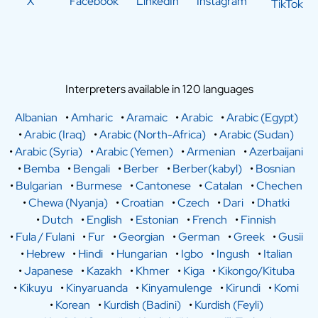
X
Facebook
LinkedIn
Instagram
TikTok
Interpreters available in 120 languages
Albanian
•
Amharic
•
Aramaic
•
Arabic
•
Arabic (Egypt)
•
Arabic (Iraq)
•
Arabic (North-Africa)
•
Arabic (Sudan)
•
Arabic (Syria)
•
Arabic (Yemen)
•
Armenian
•
Azerbaijani
•
Bemba
•
Bengali
•
Berber
•
Berber(kabyl)
•
Bosnian
•
Bulgarian
•
Burmese
•
Cantonese
•
Catalan
•
Chechen
•
Chewa (Nyanja)
•
Croatian
•
Czech
•
Dari
•
Dhatki
•
Dutch
•
English
•
Estonian
•
French
•
Finnish
•
Fula / Fulani
•
Fur
•
Georgian
•
German
•
Greek
•
Gusii
•
Hebrew
•
Hindi
•
Hungarian
•
Igbo
•
Ingush
•
Italian
•
Japanese
•
Kazakh
•
Khmer
•
Kiga
•
Kikongo/Kituba
•
Kikuyu
•
Kinyaruanda
•
Kinyamulenge
•
Kirundi
•
Komi
•
Korean
•
Kurdish (Badini)
•
Kurdish (Feyli)