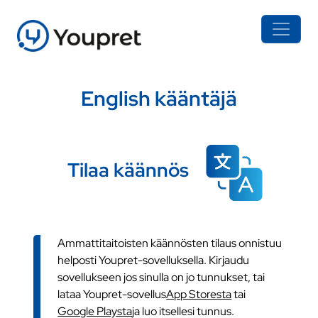
English kääntäjä
Tilaa käännös
Ammattitaitoisten käännösten tilaus onnistuu
helposti Youpret-sovelluksella. Kirjaudu
sovellukseen jos sinulla on jo tunnukset, tai
lataa Youpret-sovellus
App Storesta
tai
Google Playsta
ja luo itsellesi tunnus.