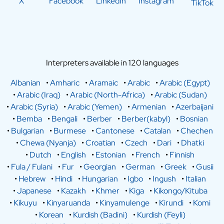
X
Facebook
LinkedIn
Instagram
TikTok
Interpreters available in 120 languages
Albanian
•
Amharic
•
Aramaic
•
Arabic
•
Arabic (Egypt)
•
Arabic (Iraq)
•
Arabic (North-Africa)
•
Arabic (Sudan)
•
Arabic (Syria)
•
Arabic (Yemen)
•
Armenian
•
Azerbaijani
•
Bemba
•
Bengali
•
Berber
•
Berber(kabyl)
•
Bosnian
•
Bulgarian
•
Burmese
•
Cantonese
•
Catalan
•
Chechen
•
Chewa (Nyanja)
•
Croatian
•
Czech
•
Dari
•
Dhatki
•
Dutch
•
English
•
Estonian
•
French
•
Finnish
•
Fula / Fulani
•
Fur
•
Georgian
•
German
•
Greek
•
Gusii
•
Hebrew
•
Hindi
•
Hungarian
•
Igbo
•
Ingush
•
Italian
•
Japanese
•
Kazakh
•
Khmer
•
Kiga
•
Kikongo/Kituba
•
Kikuyu
•
Kinyaruanda
•
Kinyamulenge
•
Kirundi
•
Komi
•
Korean
•
Kurdish (Badini)
•
Kurdish (Feyli)