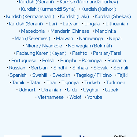
•
Kurdish (Gorani)
•
Kurdish (Kurmandži Turkey)
•
Kurdish (Kurmandži Syria)
•
Kurdish (Kalhori)
•
Kurdish (Kermanshahi)
•
Kurdish (Laki)
•
Kurdish (Shekak)
•
Kurdish (Sorani)
•
Lari
•
Latvian
•
Lingala
•
Lithuanian
•
Macedonia
•
Mandarin Chinese
•
Mandinka
•
Mari (tšeremissi)
•
Marwari
•
Namwanga
•
Nepali
•
Nkore / Nyankole
•
Norwegian (Bokmål)
•
Padaung Karen (Kayan)
•
Pashto
•
Persian/Farsi
•
Portuguese
•
Polish
•
Punjabi
•
Rohingya
•
Romania
•
Russian
•
Serbian
•
Sindhi
•
Sinhala
•
Slovak
•
Somali
•
Spanish
•
Swahili
•
Swedish
•
Tagalog / Filipino
•
Tajiki
•
Tamili
•
Tatar
•
Thai
•
Tigrinya
•
Turkish
•
Turkmen
•
Udmurt
•
Ukrainian
•
Urdu
•
Uyghur
•
Uzbek
•
Vietnamese
•
Wolof
•
Yoruba