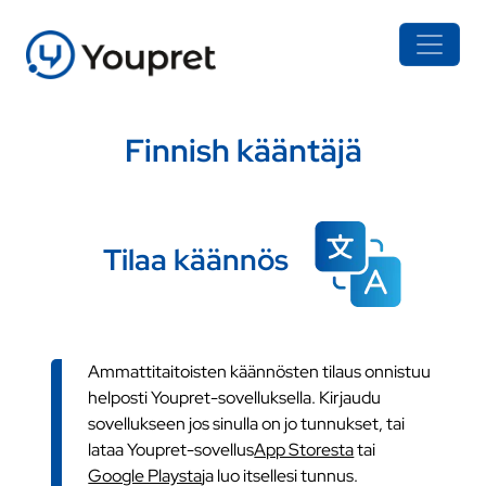
Finnish kääntäjä
Tilaa käännös
Ammattitaitoisten käännösten tilaus onnistuu
helposti Youpret-sovelluksella. Kirjaudu
sovellukseen jos sinulla on jo tunnukset, tai
lataa Youpret-sovellus
App Storesta
tai
Google Playsta
ja luo itsellesi tunnus.