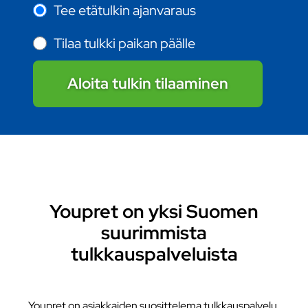
Tee etätulkin ajanvaraus
Tilaa tulkki paikan päälle
Aloita tulkin tilaaminen
Youpret on yksi Suomen
suurimmista
tulkkauspalveluista
Youpret on asiakkaiden suosittelema tulkkauspalvelu.