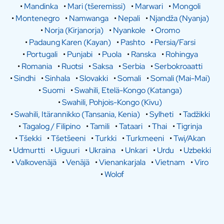
•
Mandinka
•
Mari (tšeremissi)
•
Marwari
•
Mongoli
•
Montenegro
•
Namwanga
•
Nepali
•
Njandža (Nyanja)
•
Norja (Kirjanorja)
•
Nyankole
•
Oromo
•
Padaung Karen (Kayan)
•
Pashto
•
Persia/Farsi
•
Portugali
•
Punjabi
•
Puola
•
Ranska
•
Rohingya
•
Romania
•
Ruotsi
•
Saksa
•
Serbia
•
Serbokroaatti
•
Sindhi
•
Sinhala
•
Slovakki
•
Somali
•
Somali (Mai-Mai)
•
Suomi
•
Swahili, Etelä-Kongo (Katanga)
•
Swahili, Pohjois-Kongo (Kivu)
•
Swahili, Itärannikko (Tansania, Kenia)
•
Sylheti
•
Tadžikki
•
Tagalog / Filipino
•
Tamili
•
Tataari
•
Thai
•
Tigrinja
•
Tšekki
•
Tšetšeeni
•
Turkki
•
Turkmeeni
•
Twi/Akan
•
Udmurtti
•
Uiguuri
•
Ukraina
•
Unkari
•
Urdu
•
Uzbekki
•
Valkovenäjä
•
Venäjä
•
Vienankarjala
•
Vietnam
•
Viro
•
Wolof