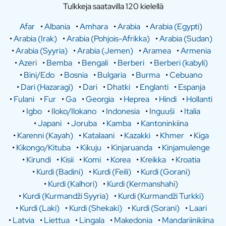
Tulkkeja saatavilla 120 kielellä
Afar
•
Albania
•
Amhara
•
Arabia
•
Arabia (Egypti)
•
Arabia (Irak)
•
Arabia (Pohjois-Afrikka)
•
Arabia (Sudan)
•
Arabia (Syyria)
•
Arabia (Jemen)
•
Aramea
•
Armenia
•
Azeri
•
Bemba
•
Bengali
•
Berberi
•
Berberi (kabyli)
•
Bini/Edo
•
Bosnia
•
Bulgaria
•
Burma
•
Cebuano
•
Dari (Hazaragi)
•
Dari
•
Dhatki
•
Englanti
•
Espanja
•
Fulani
•
Fur
•
Ga
•
Georgia
•
Heprea
•
Hindi
•
Hollanti
•
Igbo
•
Iloko/Ilokano
•
Indonesia
•
Inguuši
•
Italia
•
Japani
•
Joruba
•
Kamba
•
Kantoninkiina
•
Karenni (Kayah)
•
Katalaani
•
Kazakki
•
Khmer
•
Kiga
•
Kikongo/Kituba
•
Kikuju
•
Kinjaruanda
•
Kinjamulenge
•
Kirundi
•
Kisii
•
Komi
•
Korea
•
Kreikka
•
Kroatia
•
Kurdi (Badini)
•
Kurdi (Feili)
•
Kurdi (Gorani)
•
Kurdi (Kalhori)
•
Kurdi (Kermanshahi)
•
Kurdi (Kurmandži Syyria)
•
Kurdi (Kurmandži Turkki)
•
Kurdi (Laki)
•
Kurdi (Shekaki)
•
Kurdi (Sorani)
•
Laari
•
Latvia
•
Liettua
•
Lingala
•
Makedonia
•
Mandariinikiina