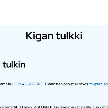
Kigan tulkki
 tulkin
ttamalla
+358 45 668 8113
. Tilaaminen onnistuu myös
Youpret-sov
mmattitulkkeihin. Voit tilata tulkin myös paikan päälle. Tulkkimme