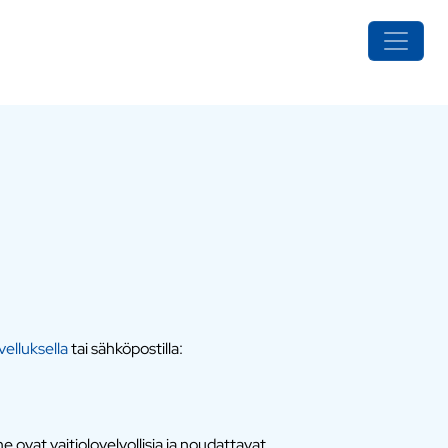
elluksella
tai sähköpostilla:
 ovat vaitiolovelvollisia ja noudattavat