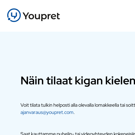
Näin tilaat kigan kielen
Voit tilata tulkin helposti alla olevalla lomakkeella tai soi
ajanvaraus@youpret.com
.
Saat kauttamme puhelin- tai videoyhteyden kokeneisiin a