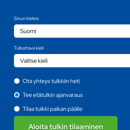
Sinun kielesi
Tulkattava kieli
Ota yhteys tulkkiin heti
Tee etätulkin ajanvaraus
Tilaa tulkki paikan päälle
Aloita tulkin tilaaminen