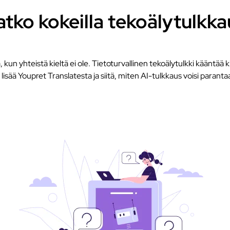
atko kokeilla tekoälytulkka
kun yhteistä kieltä ei ole. Tietoturvallinen tekoälytulkki kääntää kir
isää Youpret Translatesta ja siitä, miten AI-tulkkaus voisi paranta