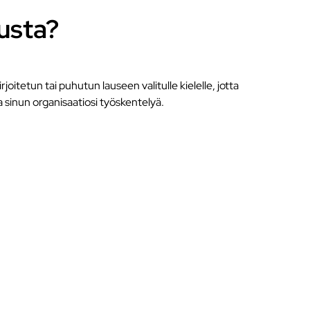
usta?
joitetun tai puhutun lauseen valitulle kielelle, jotta
a sinun organisaatiosi työskentelyä.