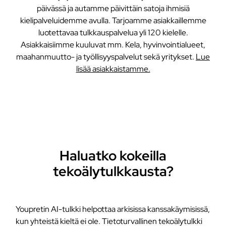
päivässä ja autamme päivittäin satoja ihmisiä
kielipalveluidemme avulla. Tarjoamme asiakkaillemme
luotettavaa tulkkauspalvelua yli 120 kielelle.
Asiakkaisiimme kuuluvat mm. Kela, hyvinvointialueet,
maahanmuutto- ja työllisyyspalvelut sekä yritykset.
Lue
lisää asiakkaistamme.
Haluatko kokeilla
tekoälytulkkausta?
Youpretin AI-tulkki helpottaa arkisissa kanssakäymisissä,
kun yhteistä kieltä ei ole. Tietoturvallinen tekoälytulkki