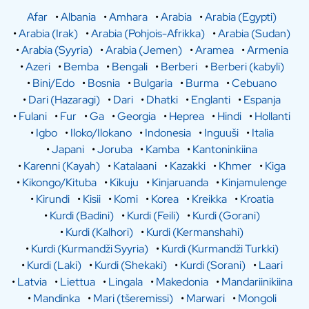
Afar
•
Albania
•
Amhara
•
Arabia
•
Arabia (Egypti)
•
Arabia (Irak)
•
Arabia (Pohjois-Afrikka)
•
Arabia (Sudan)
•
Arabia (Syyria)
•
Arabia (Jemen)
•
Aramea
•
Armenia
•
Azeri
•
Bemba
•
Bengali
•
Berberi
•
Berberi (kabyli)
•
Bini/Edo
•
Bosnia
•
Bulgaria
•
Burma
•
Cebuano
•
Dari (Hazaragi)
•
Dari
•
Dhatki
•
Englanti
•
Espanja
•
Fulani
•
Fur
•
Ga
•
Georgia
•
Heprea
•
Hindi
•
Hollanti
•
Igbo
•
Iloko/Ilokano
•
Indonesia
•
Inguuši
•
Italia
•
Japani
•
Joruba
•
Kamba
•
Kantoninkiina
•
Karenni (Kayah)
•
Katalaani
•
Kazakki
•
Khmer
•
Kiga
•
Kikongo/Kituba
•
Kikuju
•
Kinjaruanda
•
Kinjamulenge
•
Kirundi
•
Kisii
•
Komi
•
Korea
•
Kreikka
•
Kroatia
•
Kurdi (Badini)
•
Kurdi (Feili)
•
Kurdi (Gorani)
•
Kurdi (Kalhori)
•
Kurdi (Kermanshahi)
•
Kurdi (Kurmandži Syyria)
•
Kurdi (Kurmandži Turkki)
•
Kurdi (Laki)
•
Kurdi (Shekaki)
•
Kurdi (Sorani)
•
Laari
•
Latvia
•
Liettua
•
Lingala
•
Makedonia
•
Mandariinikiina
•
Mandinka
•
Mari (tšeremissi)
•
Marwari
•
Mongoli