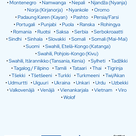
•
Montenegro
•
Namwanga
•
Nepali
•
Njandža (Nyanja)
•
Norja (Kirjanorja)
•
Nyankole
•
Oromo
•
Padaung Karen (Kayan)
•
Pashto
•
Persia/Farsi
•
Portugali
•
Punjabi
•
Puola
•
Ranska
•
Rohingya
•
Romania
•
Ruotsi
•
Saksa
•
Serbia
•
Serbokroaatti
•
Sindhi
•
Sinhala
•
Slovakki
•
Somali
•
Somali (Mai-Mai)
•
Suomi
•
Swahili, Etelä-Kongo (Katanga)
•
Swahili, Pohjois-Kongo (Kivu)
•
Swahili, Itärannikko (Tansania, Kenia)
•
Sylheti
•
Tadžikki
•
Tagalog / Filipino
•
Tamili
•
Tataari
•
Thai
•
Tigrinja
•
Tšekki
•
Tšetšeeni
•
Turkki
•
Turkmeeni
•
Twi/Akan
•
Udmurtti
•
Uiguuri
•
Ukraina
•
Unkari
•
Urdu
•
Uzbekki
•
Valkovenäjä
•
Venäjä
•
Vienankarjala
•
Vietnam
•
Viro
•
Wolof