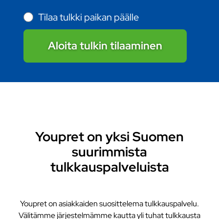
Tilaa tulkki paikan päälle
Aloita tulkin tilaaminen
Youpret on yksi Suomen
suurimmista
tulkkauspalveluista
Youpret on asiakkaiden suosittelema tulkkauspalvelu.
Välitämme järjestelmämme kautta yli tuhat tulkkausta