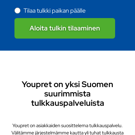
Tilaa tulkki paikan päälle
Aloita tulkin tilaaminen
Youpret on yksi Suomen
suurimmista
tulkkauspalveluista
Youpret on asiakkaiden suosittelema tulkkauspalvelu.
Välitämme järjestelmämme kautta yli tuhat tulkkausta