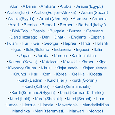
Afar
•
Albania
•
Amhara
•
Arabia
•
Arabia (Egypti)
•
Arabia (Irak)
•
Arabia (Pohjois-Afrikka)
•
Arabia (Sudan)
•
Arabia (Syyria)
•
Arabia (Jemen)
•
Aramea
•
Armenia
•
Azeri
•
Bemba
•
Bengali
•
Berberi
•
Berberi (kabyli)
•
Bini/Edo
•
Bosnia
•
Bulgaria
•
Burma
•
Cebuano
•
Dari (Hazaragi)
•
Dari
•
Dhatki
•
Englanti
•
Espanja
•
Fulani
•
Fur
•
Ga
•
Georgia
•
Heprea
•
Hindi
•
Hollanti
•
Igbo
•
Iloko/Ilokano
•
Indonesia
•
Inguuši
•
Italia
•
Japani
•
Joruba
•
Kamba
•
Kantoninkiina
•
Karenni (Kayah)
•
Katalaani
•
Kazakki
•
Khmer
•
Kiga
•
Kikongo/Kituba
•
Kikuju
•
Kinjaruanda
•
Kinjamulenge
•
Kirundi
•
Kisii
•
Komi
•
Korea
•
Kreikka
•
Kroatia
•
Kurdi (Badini)
•
Kurdi (Feili)
•
Kurdi (Gorani)
•
Kurdi (Kalhori)
•
Kurdi (Kermanshahi)
•
Kurdi (Kurmandži Syyria)
•
Kurdi (Kurmandži Turkki)
•
Kurdi (Laki)
•
Kurdi (Shekaki)
•
Kurdi (Sorani)
•
Laari
•
Latvia
•
Liettua
•
Lingala
•
Makedonia
•
Mandariinikiina
•
Mandinka
•
Mari (tšeremissi)
•
Marwari
•
Mongoli