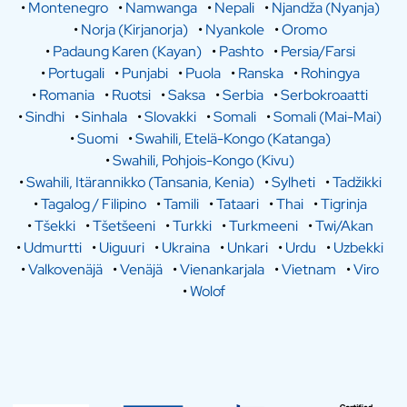
•
Montenegro
•
Namwanga
•
Nepali
•
Njandža (Nyanja)
•
Norja (Kirjanorja)
•
Nyankole
•
Oromo
•
Padaung Karen (Kayan)
•
Pashto
•
Persia/Farsi
•
Portugali
•
Punjabi
•
Puola
•
Ranska
•
Rohingya
•
Romania
•
Ruotsi
•
Saksa
•
Serbia
•
Serbokroaatti
•
Sindhi
•
Sinhala
•
Slovakki
•
Somali
•
Somali (Mai-Mai)
•
Suomi
•
Swahili, Etelä-Kongo (Katanga)
•
Swahili, Pohjois-Kongo (Kivu)
•
Swahili, Itärannikko (Tansania, Kenia)
•
Sylheti
•
Tadžikki
•
Tagalog / Filipino
•
Tamili
•
Tataari
•
Thai
•
Tigrinja
•
Tšekki
•
Tšetšeeni
•
Turkki
•
Turkmeeni
•
Twi/Akan
•
Udmurtti
•
Uiguuri
•
Ukraina
•
Unkari
•
Urdu
•
Uzbekki
•
Valkovenäjä
•
Venäjä
•
Vienankarjala
•
Vietnam
•
Viro
•
Wolof