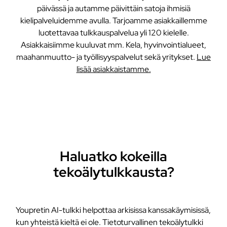
päivässä ja autamme päivittäin satoja ihmisiä
kielipalveluidemme avulla. Tarjoamme asiakkaillemme
luotettavaa tulkkauspalvelua yli 120 kielelle.
Asiakkaisiimme kuuluvat mm. Kela, hyvinvointialueet,
maahanmuutto- ja työllisyyspalvelut sekä yritykset.
Lue
lisää asiakkaistamme.
Haluatko kokeilla
tekoälytulkkausta?
Youpretin AI-tulkki helpottaa arkisissa kanssakäymisissä,
kun yhteistä kieltä ei ole. Tietoturvallinen tekoälytulkki