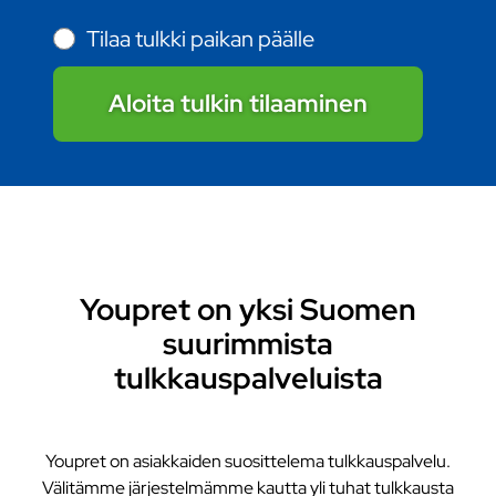
Tilaa tulkki paikan päälle
Aloita tulkin tilaaminen
Youpret on yksi Suomen
suurimmista
tulkkauspalveluista
Youpret on asiakkaiden suosittelema tulkkauspalvelu.
Välitämme järjestelmämme kautta yli tuhat tulkkausta