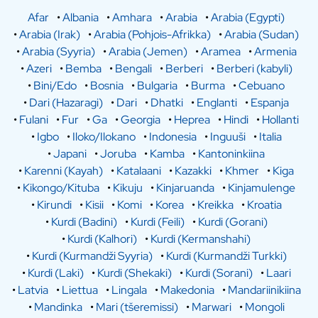
Afar
•
Albania
•
Amhara
•
Arabia
•
Arabia (Egypti)
•
Arabia (Irak)
•
Arabia (Pohjois-Afrikka)
•
Arabia (Sudan)
•
Arabia (Syyria)
•
Arabia (Jemen)
•
Aramea
•
Armenia
•
Azeri
•
Bemba
•
Bengali
•
Berberi
•
Berberi (kabyli)
•
Bini/Edo
•
Bosnia
•
Bulgaria
•
Burma
•
Cebuano
•
Dari (Hazaragi)
•
Dari
•
Dhatki
•
Englanti
•
Espanja
•
Fulani
•
Fur
•
Ga
•
Georgia
•
Heprea
•
Hindi
•
Hollanti
•
Igbo
•
Iloko/Ilokano
•
Indonesia
•
Inguuši
•
Italia
•
Japani
•
Joruba
•
Kamba
•
Kantoninkiina
•
Karenni (Kayah)
•
Katalaani
•
Kazakki
•
Khmer
•
Kiga
•
Kikongo/Kituba
•
Kikuju
•
Kinjaruanda
•
Kinjamulenge
•
Kirundi
•
Kisii
•
Komi
•
Korea
•
Kreikka
•
Kroatia
•
Kurdi (Badini)
•
Kurdi (Feili)
•
Kurdi (Gorani)
•
Kurdi (Kalhori)
•
Kurdi (Kermanshahi)
•
Kurdi (Kurmandži Syyria)
•
Kurdi (Kurmandži Turkki)
•
Kurdi (Laki)
•
Kurdi (Shekaki)
•
Kurdi (Sorani)
•
Laari
•
Latvia
•
Liettua
•
Lingala
•
Makedonia
•
Mandariinikiina
•
Mandinka
•
Mari (tšeremissi)
•
Marwari
•
Mongoli