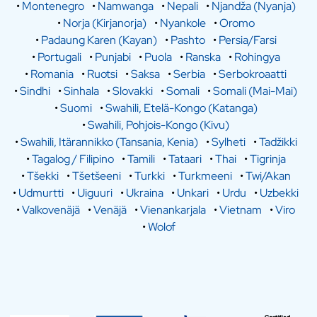
•
Montenegro
•
Namwanga
•
Nepali
•
Njandža (Nyanja)
•
Norja (Kirjanorja)
•
Nyankole
•
Oromo
•
Padaung Karen (Kayan)
•
Pashto
•
Persia/Farsi
•
Portugali
•
Punjabi
•
Puola
•
Ranska
•
Rohingya
•
Romania
•
Ruotsi
•
Saksa
•
Serbia
•
Serbokroaatti
•
Sindhi
•
Sinhala
•
Slovakki
•
Somali
•
Somali (Mai-Mai)
•
Suomi
•
Swahili, Etelä-Kongo (Katanga)
•
Swahili, Pohjois-Kongo (Kivu)
•
Swahili, Itärannikko (Tansania, Kenia)
•
Sylheti
•
Tadžikki
•
Tagalog / Filipino
•
Tamili
•
Tataari
•
Thai
•
Tigrinja
•
Tšekki
•
Tšetšeeni
•
Turkki
•
Turkmeeni
•
Twi/Akan
•
Udmurtti
•
Uiguuri
•
Ukraina
•
Unkari
•
Urdu
•
Uzbekki
•
Valkovenäjä
•
Venäjä
•
Vienankarjala
•
Vietnam
•
Viro
•
Wolof