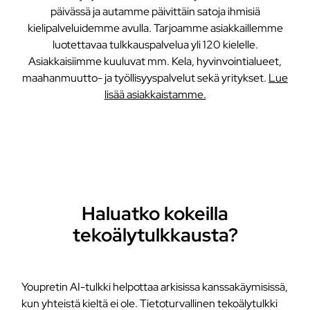
päivässä ja autamme päivittäin satoja ihmisiä
kielipalveluidemme avulla. Tarjoamme asiakkaillemme
luotettavaa tulkkauspalvelua yli 120 kielelle.
Asiakkaisiimme kuuluvat mm. Kela, hyvinvointialueet,
maahanmuutto- ja työllisyyspalvelut sekä yritykset.
Lue
lisää asiakkaistamme.
Haluatko kokeilla
tekoälytulkkausta?
Youpretin AI-tulkki helpottaa arkisissa kanssakäymisissä,
kun yhteistä kieltä ei ole. Tietoturvallinen tekoälytulkki