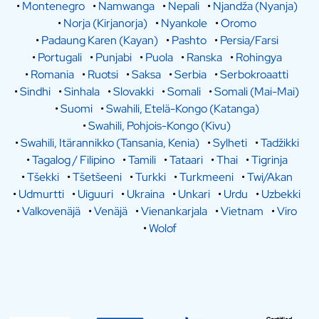
•
Montenegro
•
Namwanga
•
Nepali
•
Njandža (Nyanja)
•
Norja (Kirjanorja)
•
Nyankole
•
Oromo
•
Padaung Karen (Kayan)
•
Pashto
•
Persia/Farsi
•
Portugali
•
Punjabi
•
Puola
•
Ranska
•
Rohingya
•
Romania
•
Ruotsi
•
Saksa
•
Serbia
•
Serbokroaatti
•
Sindhi
•
Sinhala
•
Slovakki
•
Somali
•
Somali (Mai-Mai)
•
Suomi
•
Swahili, Etelä-Kongo (Katanga)
•
Swahili, Pohjois-Kongo (Kivu)
•
Swahili, Itärannikko (Tansania, Kenia)
•
Sylheti
•
Tadžikki
•
Tagalog / Filipino
•
Tamili
•
Tataari
•
Thai
•
Tigrinja
•
Tšekki
•
Tšetšeeni
•
Turkki
•
Turkmeeni
•
Twi/Akan
•
Udmurtti
•
Uiguuri
•
Ukraina
•
Unkari
•
Urdu
•
Uzbekki
•
Valkovenäjä
•
Venäjä
•
Vienankarjala
•
Vietnam
•
Viro
•
Wolof