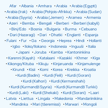
Afar
•
Albania
•
Amhara
•
Arabia
•
Arabia (Egypti)
•
Arabia (Irak)
•
Arabia (Pohjois-Afrikka)
•
Arabia (Sudan)
•
Arabia (Syyria)
•
Arabia (Jemen)
•
Aramea
•
Armenia
•
Azeri
•
Bemba
•
Bengali
•
Berberi
•
Berberi (kabyli)
•
Bini/Edo
•
Bosnia
•
Bulgaria
•
Burma
•
Cebuano
•
Dari (Hazaragi)
•
Dari
•
Dhatki
•
Englanti
•
Espanja
•
Fulani
•
Fur
•
Ga
•
Georgia
•
Heprea
•
Hindi
•
Hollanti
•
Igbo
•
Iloko/Ilokano
•
Indonesia
•
Inguuši
•
Italia
•
Japani
•
Joruba
•
Kamba
•
Kantoninkiina
•
Karenni (Kayah)
•
Katalaani
•
Kazakki
•
Khmer
•
Kiga
•
Kikongo/Kituba
•
Kikuju
•
Kinjaruanda
•
Kinjamulenge
•
Kirundi
•
Kisii
•
Komi
•
Korea
•
Kreikka
•
Kroatia
•
Kurdi (Badini)
•
Kurdi (Feili)
•
Kurdi (Gorani)
•
Kurdi (Kalhori)
•
Kurdi (Kermanshahi)
•
Kurdi (Kurmandži Syyria)
•
Kurdi (Kurmandži Turkki)
•
Kurdi (Laki)
•
Kurdi (Shekaki)
•
Kurdi (Sorani)
•
Laari
•
Latvia
•
Liettua
•
Lingala
•
Makedonia
•
Mandariinikiina
•
Mandinka
•
Mari (tšeremissi)
•
Marwari
•
Mongoli