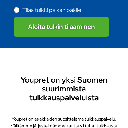
Tilaa tulkki paikan päälle
Aloita tulkin tilaaminen
Youpret on yksi Suomen
suurimmista
tulkkauspalveluista
Youpret on asiakkaiden suosittelema tulkkauspalvelu.
Välitämme järjestelmämme kautta yli tuhat tulkkausta