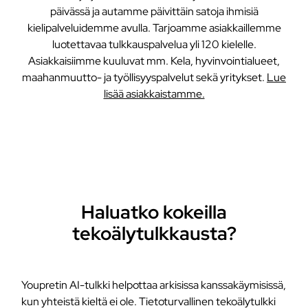
päivässä ja autamme päivittäin satoja ihmisiä
kielipalveluidemme avulla. Tarjoamme asiakkaillemme
luotettavaa tulkkauspalvelua yli 120 kielelle.
Asiakkaisiimme kuuluvat mm. Kela, hyvinvointialueet,
maahanmuutto- ja työllisyyspalvelut sekä yritykset.
Lue
lisää asiakkaistamme.
Haluatko kokeilla
tekoälytulkkausta?
Youpretin AI-tulkki helpottaa arkisissa kanssakäymisissä,
kun yhteistä kieltä ei ole. Tietoturvallinen tekoälytulkki