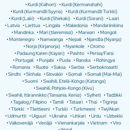
•
Kurdi (Kalhori)
•
Kurdi (Kermanshahi)
•
Kurdi (Kurmandži Syyria)
•
Kurdi (Kurmandži Turkki)
•
Kurdi (Laki)
•
Kurdi (Shekaki)
•
Kurdi (Sorani)
•
Laari
•
Latvia
•
Liettua
•
Lingala
•
Makedonia
•
Mandariinikiina
•
Mandinka
•
Mari (tšeremissi)
•
Marwari
•
Mongoli
•
Montenegro
•
Namwanga
•
Nepali
•
Njandža (Nyanja)
•
Norja (Kirjanorja)
•
Nyankole
•
Oromo
•
Padaung Karen (Kayan)
•
Pashto
•
Persia/Farsi
•
Portugali
•
Punjabi
•
Puola
•
Ranska
•
Rohingya
•
Romania
•
Ruotsi
•
Saksa
•
Serbia
•
Serbokroaatti
•
Sindhi
•
Sinhala
•
Slovakki
•
Somali
•
Somali (Mai-Mai)
•
Suomi
•
Swahili, Etelä-Kongo (Katanga)
•
Swahili, Pohjois-Kongo (Kivu)
•
Swahili, Itärannikko (Tansania, Kenia)
•
Sylheti
•
Tadžikki
•
Tagalog / Filipino
•
Tamili
•
Tataari
•
Thai
•
Tigrinja
•
Tšekki
•
Tšetšeeni
•
Turkki
•
Turkmeeni
•
Twi/Akan
•
Udmurtti
•
Uiguuri
•
Ukraina
•
Unkari
•
Urdu
•
Uzbekki
•
Valkovenäjä
•
Venäjä
•
Vienankarjala
•
Vietnam
•
Viro
•
Wolof