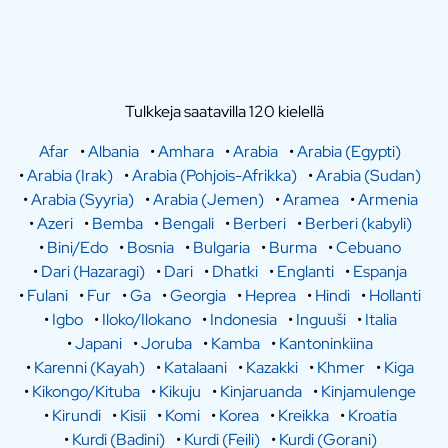
Tulkkeja saatavilla 120 kielellä
Afar
•
Albania
•
Amhara
•
Arabia
•
Arabia (Egypti)
•
Arabia (Irak)
•
Arabia (Pohjois-Afrikka)
•
Arabia (Sudan)
•
Arabia (Syyria)
•
Arabia (Jemen)
•
Aramea
•
Armenia
•
Azeri
•
Bemba
•
Bengali
•
Berberi
•
Berberi (kabyli)
•
Bini/Edo
•
Bosnia
•
Bulgaria
•
Burma
•
Cebuano
•
Dari (Hazaragi)
•
Dari
•
Dhatki
•
Englanti
•
Espanja
•
Fulani
•
Fur
•
Ga
•
Georgia
•
Heprea
•
Hindi
•
Hollanti
•
Igbo
•
Iloko/Ilokano
•
Indonesia
•
Inguuši
•
Italia
•
Japani
•
Joruba
•
Kamba
•
Kantoninkiina
•
Karenni (Kayah)
•
Katalaani
•
Kazakki
•
Khmer
•
Kiga
•
Kikongo/Kituba
•
Kikuju
•
Kinjaruanda
•
Kinjamulenge
•
Kirundi
•
Kisii
•
Komi
•
Korea
•
Kreikka
•
Kroatia
•
Kurdi (Badini)
•
Kurdi (Feili)
•
Kurdi (Gorani)