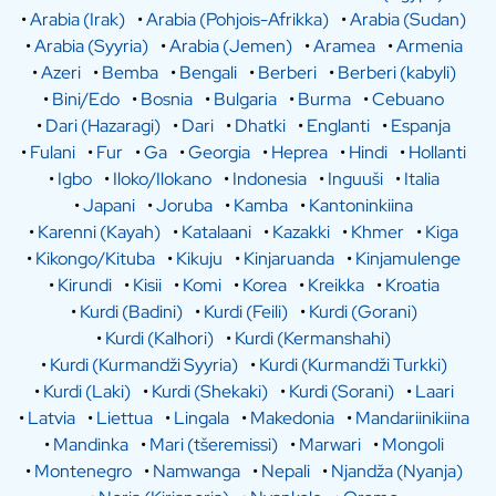
•
Arabia (Irak)
•
Arabia (Pohjois-Afrikka)
•
Arabia (Sudan)
•
Arabia (Syyria)
•
Arabia (Jemen)
•
Aramea
•
Armenia
•
Azeri
•
Bemba
•
Bengali
•
Berberi
•
Berberi (kabyli)
•
Bini/Edo
•
Bosnia
•
Bulgaria
•
Burma
•
Cebuano
•
Dari (Hazaragi)
•
Dari
•
Dhatki
•
Englanti
•
Espanja
•
Fulani
•
Fur
•
Ga
•
Georgia
•
Heprea
•
Hindi
•
Hollanti
•
Igbo
•
Iloko/Ilokano
•
Indonesia
•
Inguuši
•
Italia
•
Japani
•
Joruba
•
Kamba
•
Kantoninkiina
•
Karenni (Kayah)
•
Katalaani
•
Kazakki
•
Khmer
•
Kiga
•
Kikongo/Kituba
•
Kikuju
•
Kinjaruanda
•
Kinjamulenge
•
Kirundi
•
Kisii
•
Komi
•
Korea
•
Kreikka
•
Kroatia
•
Kurdi (Badini)
•
Kurdi (Feili)
•
Kurdi (Gorani)
•
Kurdi (Kalhori)
•
Kurdi (Kermanshahi)
•
Kurdi (Kurmandži Syyria)
•
Kurdi (Kurmandži Turkki)
•
Kurdi (Laki)
•
Kurdi (Shekaki)
•
Kurdi (Sorani)
•
Laari
•
Latvia
•
Liettua
•
Lingala
•
Makedonia
•
Mandariinikiina
•
Mandinka
•
Mari (tšeremissi)
•
Marwari
•
Mongoli
•
Montenegro
•
Namwanga
•
Nepali
•
Njandža (Nyanja)