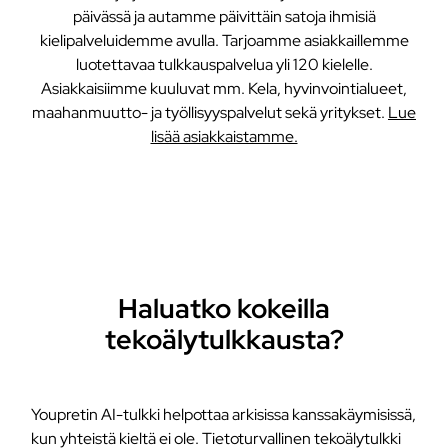
päivässä ja autamme päivittäin satoja ihmisiä
kielipalveluidemme avulla. Tarjoamme asiakkaillemme
luotettavaa tulkkauspalvelua yli 120 kielelle.
Asiakkaisiimme kuuluvat mm. Kela, hyvinvointialueet,
maahanmuutto- ja työllisyyspalvelut sekä yritykset.
Lue
lisää asiakkaistamme.
Haluatko kokeilla
tekoälytulkkausta?
Youpretin AI-tulkki helpottaa arkisissa kanssakäymisissä,
kun yhteistä kieltä ei ole. Tietoturvallinen tekoälytulkki