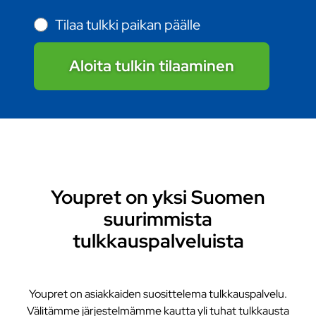
Tilaa tulkki paikan päälle
Aloita tulkin tilaaminen
Youpret on yksi Suomen
suurimmista
tulkkauspalveluista
Youpret on asiakkaiden suosittelema tulkkauspalvelu.
Välitämme järjestelmämme kautta yli tuhat tulkkausta