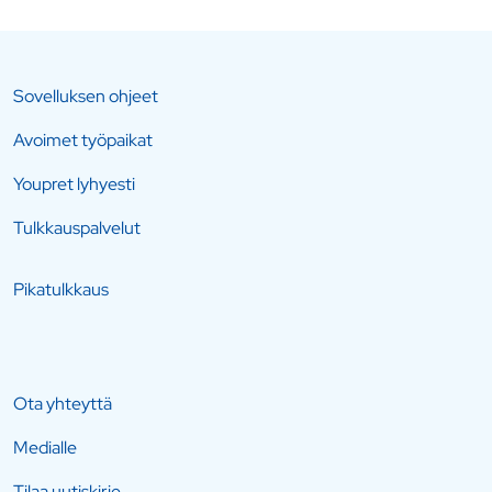
Sovelluksen ohjeet
Avoimet työpaikat
Youpret lyhyesti
Tulkkauspalvelut
Pikatulkkaus
Ota yhteyttä
Medialle
Tilaa uutiskirje