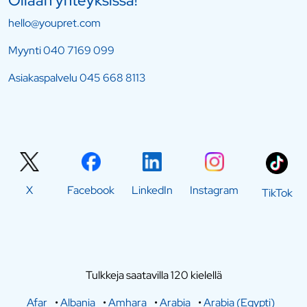
Ollaan yhteyksissä!
hello@youpret.com
Myynti
040 7169 099
Asiakaspalvelu
045 668 8113
X
Facebook
LinkedIn
Instagram
TikTok
Tulkkeja saatavilla 120 kielellä
Afar
•
Albania
•
Amhara
•
Arabia
•
Arabia (Egypti)