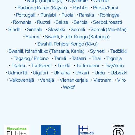
•
Norja (Kirjanorja)
•
Nyankole
•
Oromo
•
Padaung Karen (Kayan)
•
Pashto
•
Persia/Farsi
•
Portugali
•
Punjabi
•
Puola
•
Ranska
•
Rohingya
•
Romania
•
Ruotsi
•
Saksa
•
Serbia
•
Serbokroaatti
•
Sindhi
•
Sinhala
•
Slovakki
•
Somali
•
Somali (Mai-Mai)
•
Suomi
•
Swahili, Etelä-Kongo (Katanga)
•
Swahili, Pohjois-Kongo (Kivu)
•
Swahili, Itärannikko (Tansania, Kenia)
•
Sylheti
•
Tadžikki
•
Tagalog / Filipino
•
Tamili
•
Tataari
•
Thai
•
Tigrinja
•
Tšekki
•
Tšetšeeni
•
Turkki
•
Turkmeeni
•
Twi/Akan
•
Udmurtti
•
Uiguuri
•
Ukraina
•
Unkari
•
Urdu
•
Uzbekki
•
Valkovenäjä
•
Venäjä
•
Vienankarjala
•
Vietnam
•
Viro
•
Wolof