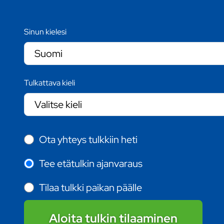
Sinun kielesi
Tulkattava kieli
Ota yhteys tulkkiin heti
Tee etätulkin ajanvaraus
Tilaa tulkki paikan päälle
Aloita tulkin tilaaminen