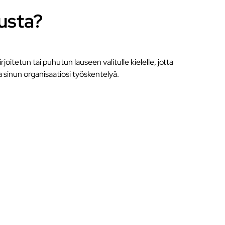
usta?
joitetun tai puhutun lauseen valitulle kielelle, jotta
a sinun organisaatiosi työskentelyä.