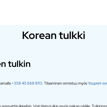
Korean tulkki
en tulkin
ttamalla
+358 45 668 8113
. Tilaaminen onnistuu myös
Youpret-sov
mmattitulkkeihin. Voit tilata tulkin myös paikan päälle. Tulkkimme