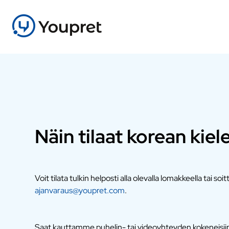
Näin tilaat korean kiel
Voit tilata tulkin helposti alla olevalla lomakkeella tai soi
ajanvaraus@youpret.com
.
Saat kauttamme puhelin- tai videoyhteyden kokeneisiin a