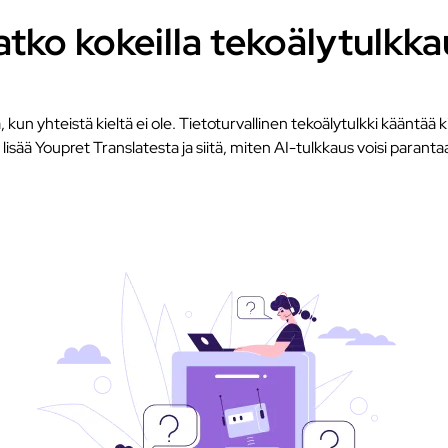
atko kokeilla tekoälytulkka
kun yhteistä kieltä ei ole. Tietoturvallinen tekoälytulkki kääntää kir
isää Youpret Translatesta ja siitä, miten AI-tulkkaus voisi paranta