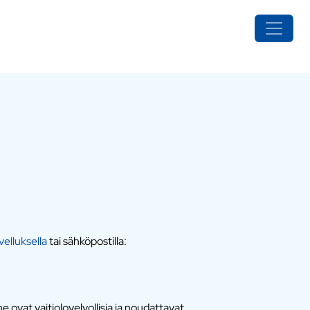
elluksella
tai sähköpostilla:
 ovat vaitiolovelvollisia ja noudattavat