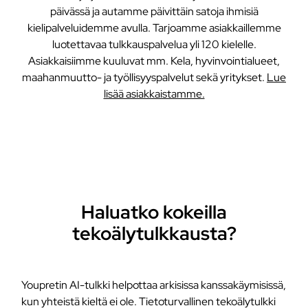
päivässä ja autamme päivittäin satoja ihmisiä
kielipalveluidemme avulla. Tarjoamme asiakkaillemme
luotettavaa tulkkauspalvelua yli 120 kielelle.
Asiakkaisiimme kuuluvat mm. Kela, hyvinvointialueet,
maahanmuutto- ja työllisyyspalvelut sekä yritykset.
Lue
lisää asiakkaistamme.
Haluatko kokeilla
tekoälytulkkausta?
Youpretin AI-tulkki helpottaa arkisissa kanssakäymisissä,
kun yhteistä kieltä ei ole. Tietoturvallinen tekoälytulkki