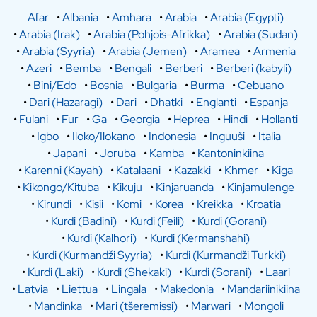
Afar
•
Albania
•
Amhara
•
Arabia
•
Arabia (Egypti)
•
Arabia (Irak)
•
Arabia (Pohjois-Afrikka)
•
Arabia (Sudan)
•
Arabia (Syyria)
•
Arabia (Jemen)
•
Aramea
•
Armenia
•
Azeri
•
Bemba
•
Bengali
•
Berberi
•
Berberi (kabyli)
•
Bini/Edo
•
Bosnia
•
Bulgaria
•
Burma
•
Cebuano
•
Dari (Hazaragi)
•
Dari
•
Dhatki
•
Englanti
•
Espanja
•
Fulani
•
Fur
•
Ga
•
Georgia
•
Heprea
•
Hindi
•
Hollanti
•
Igbo
•
Iloko/Ilokano
•
Indonesia
•
Inguuši
•
Italia
•
Japani
•
Joruba
•
Kamba
•
Kantoninkiina
•
Karenni (Kayah)
•
Katalaani
•
Kazakki
•
Khmer
•
Kiga
•
Kikongo/Kituba
•
Kikuju
•
Kinjaruanda
•
Kinjamulenge
•
Kirundi
•
Kisii
•
Komi
•
Korea
•
Kreikka
•
Kroatia
•
Kurdi (Badini)
•
Kurdi (Feili)
•
Kurdi (Gorani)
•
Kurdi (Kalhori)
•
Kurdi (Kermanshahi)
•
Kurdi (Kurmandži Syyria)
•
Kurdi (Kurmandži Turkki)
•
Kurdi (Laki)
•
Kurdi (Shekaki)
•
Kurdi (Sorani)
•
Laari
•
Latvia
•
Liettua
•
Lingala
•
Makedonia
•
Mandariinikiina
•
Mandinka
•
Mari (tšeremissi)
•
Marwari
•
Mongoli