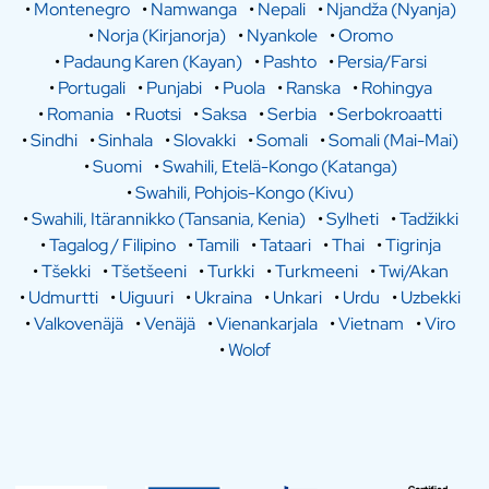
•
Montenegro
•
Namwanga
•
Nepali
•
Njandža (Nyanja)
•
Norja (Kirjanorja)
•
Nyankole
•
Oromo
•
Padaung Karen (Kayan)
•
Pashto
•
Persia/Farsi
•
Portugali
•
Punjabi
•
Puola
•
Ranska
•
Rohingya
•
Romania
•
Ruotsi
•
Saksa
•
Serbia
•
Serbokroaatti
•
Sindhi
•
Sinhala
•
Slovakki
•
Somali
•
Somali (Mai-Mai)
•
Suomi
•
Swahili, Etelä-Kongo (Katanga)
•
Swahili, Pohjois-Kongo (Kivu)
•
Swahili, Itärannikko (Tansania, Kenia)
•
Sylheti
•
Tadžikki
•
Tagalog / Filipino
•
Tamili
•
Tataari
•
Thai
•
Tigrinja
•
Tšekki
•
Tšetšeeni
•
Turkki
•
Turkmeeni
•
Twi/Akan
•
Udmurtti
•
Uiguuri
•
Ukraina
•
Unkari
•
Urdu
•
Uzbekki
•
Valkovenäjä
•
Venäjä
•
Vienankarjala
•
Vietnam
•
Viro
•
Wolof