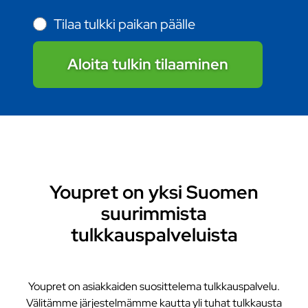
Tilaa tulkki paikan päälle
Aloita tulkin tilaaminen
Youpret on yksi Suomen
suurimmista
tulkkauspalveluista
Youpret on asiakkaiden suosittelema tulkkauspalvelu.
Välitämme järjestelmämme kautta yli tuhat tulkkausta