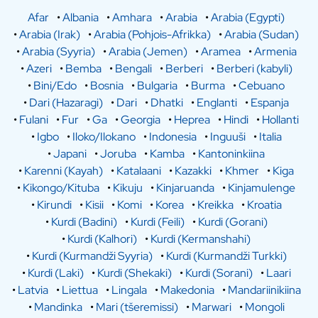
Afar
•
Albania
•
Amhara
•
Arabia
•
Arabia (Egypti)
•
Arabia (Irak)
•
Arabia (Pohjois-Afrikka)
•
Arabia (Sudan)
•
Arabia (Syyria)
•
Arabia (Jemen)
•
Aramea
•
Armenia
•
Azeri
•
Bemba
•
Bengali
•
Berberi
•
Berberi (kabyli)
•
Bini/Edo
•
Bosnia
•
Bulgaria
•
Burma
•
Cebuano
•
Dari (Hazaragi)
•
Dari
•
Dhatki
•
Englanti
•
Espanja
•
Fulani
•
Fur
•
Ga
•
Georgia
•
Heprea
•
Hindi
•
Hollanti
•
Igbo
•
Iloko/Ilokano
•
Indonesia
•
Inguuši
•
Italia
•
Japani
•
Joruba
•
Kamba
•
Kantoninkiina
•
Karenni (Kayah)
•
Katalaani
•
Kazakki
•
Khmer
•
Kiga
•
Kikongo/Kituba
•
Kikuju
•
Kinjaruanda
•
Kinjamulenge
•
Kirundi
•
Kisii
•
Komi
•
Korea
•
Kreikka
•
Kroatia
•
Kurdi (Badini)
•
Kurdi (Feili)
•
Kurdi (Gorani)
•
Kurdi (Kalhori)
•
Kurdi (Kermanshahi)
•
Kurdi (Kurmandži Syyria)
•
Kurdi (Kurmandži Turkki)
•
Kurdi (Laki)
•
Kurdi (Shekaki)
•
Kurdi (Sorani)
•
Laari
•
Latvia
•
Liettua
•
Lingala
•
Makedonia
•
Mandariinikiina
•
Mandinka
•
Mari (tšeremissi)
•
Marwari
•
Mongoli