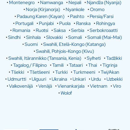
•
Montenegro
•
Namwanga
•
Nepali
•
Njandža (Nyanja)
•
Norja (Kirjanorja)
•
Nyankole
•
Oromo
•
Padaung Karen (Kayan)
•
Pashto
•
Persia/Farsi
•
Portugali
•
Punjabi
•
Puola
•
Ranska
•
Rohingya
•
Romania
•
Ruotsi
•
Saksa
•
Serbia
•
Serbokroaatti
•
Sindhi
•
Sinhala
•
Slovakki
•
Somali
•
Somali (Mai-Mai)
•
Suomi
•
Swahili, Etelä-Kongo (Katanga)
•
Swahili, Pohjois-Kongo (Kivu)
•
Swahili, Itärannikko (Tansania, Kenia)
•
Sylheti
•
Tadžikki
•
Tagalog / Filipino
•
Tamili
•
Tataari
•
Thai
•
Tigrinja
•
Tšekki
•
Tšetšeeni
•
Turkki
•
Turkmeeni
•
Twi/Akan
•
Udmurtti
•
Uiguuri
•
Ukraina
•
Unkari
•
Urdu
•
Uzbekki
•
Valkovenäjä
•
Venäjä
•
Vienankarjala
•
Vietnam
•
Viro
•
Wolof