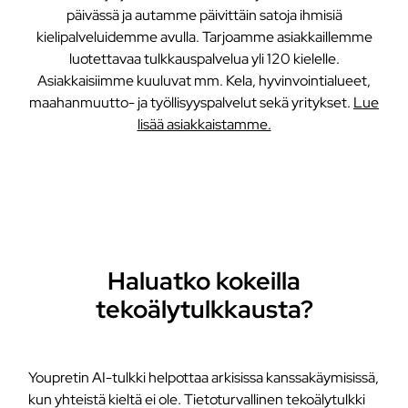
päivässä ja autamme päivittäin satoja ihmisiä
kielipalveluidemme avulla. Tarjoamme asiakkaillemme
luotettavaa tulkkauspalvelua yli 120 kielelle.
Asiakkaisiimme kuuluvat mm. Kela, hyvinvointialueet,
maahanmuutto- ja työllisyyspalvelut sekä yritykset.
Lue
lisää asiakkaistamme.
Haluatko kokeilla
tekoälytulkkausta?
Youpretin AI-tulkki helpottaa arkisissa kanssakäymisissä,
kun yhteistä kieltä ei ole. Tietoturvallinen tekoälytulkki