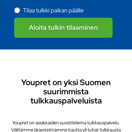
Tilaa tulkki paikan päälle
Aloita tulkin tilaaminen
Youpret on yksi Suomen
suurimmista
tulkkauspalveluista
Youpret on asiakkaiden suosittelema tulkkauspalvelu.
Välitämme järjestelmämme kautta yli tuhat tulkkausta