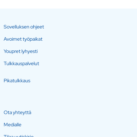
Sovelluksen ohjeet
Avoimet työpaikat
Youpret lyhyesti
Tulkkauspalvelut
Pikatulkkaus
Ota yhteyttä
Medialle
Tilaa uutiskirje