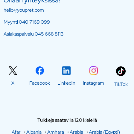
Ollaan yhteyksissä!
hello@youpret.com
Myynti
040 7169 099
Asiakaspalvelu
045 668 8113
X
Facebook
LinkedIn
Instagram
TikTok
Tulkkeja saatavilla 120 kielellä
Afar
•
Albania
•
Amhara
•
Arabia
•
Arabia (Egypti)