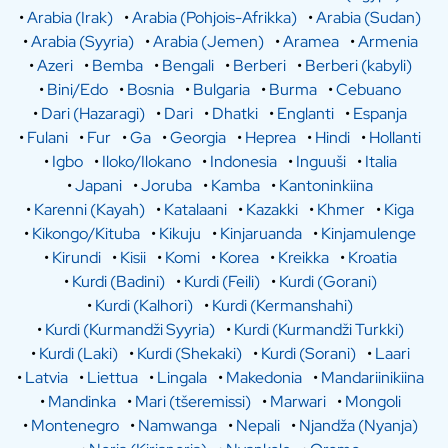
•
Arabia (Irak)
•
Arabia (Pohjois-Afrikka)
•
Arabia (Sudan)
•
Arabia (Syyria)
•
Arabia (Jemen)
•
Aramea
•
Armenia
•
Azeri
•
Bemba
•
Bengali
•
Berberi
•
Berberi (kabyli)
•
Bini/Edo
•
Bosnia
•
Bulgaria
•
Burma
•
Cebuano
•
Dari (Hazaragi)
•
Dari
•
Dhatki
•
Englanti
•
Espanja
•
Fulani
•
Fur
•
Ga
•
Georgia
•
Heprea
•
Hindi
•
Hollanti
•
Igbo
•
Iloko/Ilokano
•
Indonesia
•
Inguuši
•
Italia
•
Japani
•
Joruba
•
Kamba
•
Kantoninkiina
•
Karenni (Kayah)
•
Katalaani
•
Kazakki
•
Khmer
•
Kiga
•
Kikongo/Kituba
•
Kikuju
•
Kinjaruanda
•
Kinjamulenge
•
Kirundi
•
Kisii
•
Komi
•
Korea
•
Kreikka
•
Kroatia
•
Kurdi (Badini)
•
Kurdi (Feili)
•
Kurdi (Gorani)
•
Kurdi (Kalhori)
•
Kurdi (Kermanshahi)
•
Kurdi (Kurmandži Syyria)
•
Kurdi (Kurmandži Turkki)
•
Kurdi (Laki)
•
Kurdi (Shekaki)
•
Kurdi (Sorani)
•
Laari
•
Latvia
•
Liettua
•
Lingala
•
Makedonia
•
Mandariinikiina
•
Mandinka
•
Mari (tšeremissi)
•
Marwari
•
Mongoli
•
Montenegro
•
Namwanga
•
Nepali
•
Njandža (Nyanja)