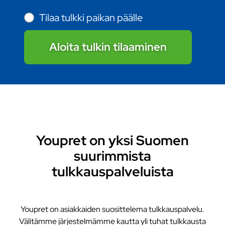
Tilaa tulkki paikan päälle
Aloita tulkin tilaaminen
Youpret on yksi Suomen
suurimmista
tulkkauspalveluista
Youpret on asiakkaiden suosittelema tulkkauspalvelu.
Välitämme järjestelmämme kautta yli tuhat tulkkausta