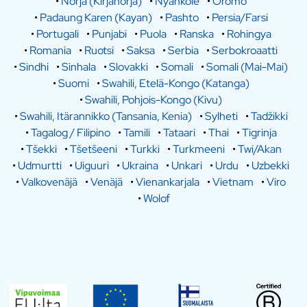
•
Norja (Kirjanorja)
•
Nyankole
•
Oromo
•
Padaung Karen (Kayan)
•
Pashto
•
Persia/Farsi
•
Portugali
•
Punjabi
•
Puola
•
Ranska
•
Rohingya
•
Romania
•
Ruotsi
•
Saksa
•
Serbia
•
Serbokroaatti
•
Sindhi
•
Sinhala
•
Slovakki
•
Somali
•
Somali (Mai-Mai)
•
Suomi
•
Swahili, Etelä-Kongo (Katanga)
•
Swahili, Pohjois-Kongo (Kivu)
•
Swahili, Itärannikko (Tansania, Kenia)
•
Sylheti
•
Tadžikki
•
Tagalog / Filipino
•
Tamili
•
Tataari
•
Thai
•
Tigrinja
•
Tšekki
•
Tšetšeeni
•
Turkki
•
Turkmeeni
•
Twi/Akan
•
Udmurtti
•
Uiguuri
•
Ukraina
•
Unkari
•
Urdu
•
Uzbekki
•
Valkovenäjä
•
Venäjä
•
Vienankarjala
•
Vietnam
•
Viro
•
Wolof