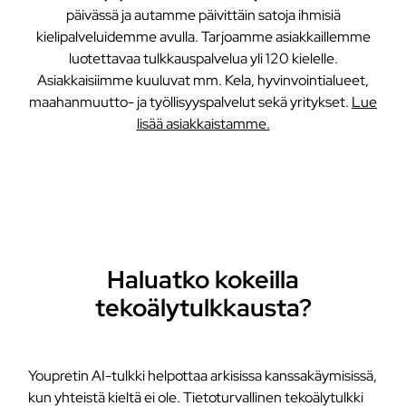
päivässä ja autamme päivittäin satoja ihmisiä
kielipalveluidemme avulla. Tarjoamme asiakkaillemme
luotettavaa tulkkauspalvelua yli 120 kielelle.
Asiakkaisiimme kuuluvat mm. Kela, hyvinvointialueet,
maahanmuutto- ja työllisyyspalvelut sekä yritykset.
Lue
lisää asiakkaistamme.
Haluatko kokeilla
tekoälytulkkausta?
Youpretin AI-tulkki helpottaa arkisissa kanssakäymisissä,
kun yhteistä kieltä ei ole. Tietoturvallinen tekoälytulkki