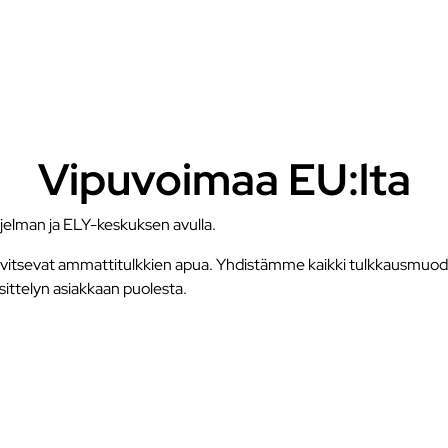
Vipuvoimaa EU:lta
elman ja ELY-keskuksen avulla.
t tarvitsevat ammattitulkkien apua. Yhdistämme kaikki tulkkausmuod
äsittelyn asiakkaan puolesta.