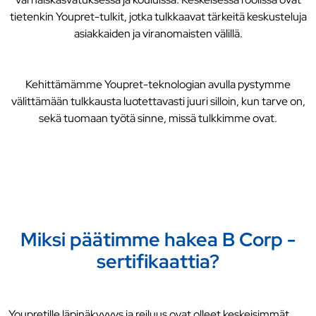
tietenkin Youpret-tulkit, jotka tulkkaavat tärkeitä keskusteluja
asiakkaiden ja viranomaisten välillä.
Kehittämämme Youpret-teknologian avulla pystymme
välittämään tulkkausta luotettavasti juuri silloin, kun tarve on,
sekä tuomaan työtä sinne, missä tulkkimme ovat.
Miksi päätimme hakea B Corp -
sertifikaattia?
Youpretille läpinäkyvyys ja reiluus ovat olleet keskeisimmät