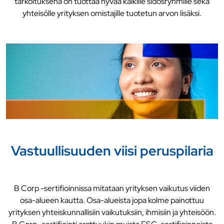
tarkoituksena on tuottaa hyvää kaikille sidosryhmille sekä
yhteisölle yrityksen omistajille tuotetun arvon lisäksi.
Vastuullisuuden viisi peruspilaria
B Corp -sertifioinnissa mitataan yrityksen vaikutus viiden
osa-alueen kautta. Osa-alueista jopa kolme painottuu
yrityksen yhteiskunnallisiin vaikutuksiin, ihmisiin ja yhteisöön.