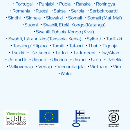
•
Portugali
•
Punjabi
•
Puola
•
Ranska
•
Rohingya
•
Romania
•
Ruotsi
•
Saksa
•
Serbia
•
Serbokroaatti
•
Sindhi
•
Sinhala
•
Slovakki
•
Somali
•
Somali (Mai-Mai)
•
Suomi
•
Swahili, Etelä-Kongo (Katanga)
•
Swahili, Pohjois-Kongo (Kivu)
•
Swahili, Itärannikko (Tansania, Kenia)
•
Sylheti
•
Tadžikki
•
Tagalog / Filipino
•
Tamili
•
Tataari
•
Thai
•
Tigrinja
•
Tšekki
•
Tšetšeeni
•
Turkki
•
Turkmeeni
•
Twi/Akan
•
Udmurtti
•
Uiguuri
•
Ukraina
•
Unkari
•
Urdu
•
Uzbekki
•
Valkovenäjä
•
Venäjä
•
Vienankarjala
•
Vietnam
•
Viro
•
Wolof