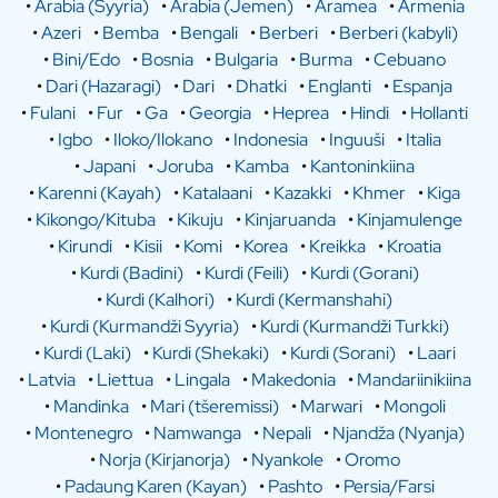
•
Arabia (Syyria)
•
Arabia (Jemen)
•
Aramea
•
Armenia
•
Azeri
•
Bemba
•
Bengali
•
Berberi
•
Berberi (kabyli)
•
Bini/Edo
•
Bosnia
•
Bulgaria
•
Burma
•
Cebuano
•
Dari (Hazaragi)
•
Dari
•
Dhatki
•
Englanti
•
Espanja
•
Fulani
•
Fur
•
Ga
•
Georgia
•
Heprea
•
Hindi
•
Hollanti
•
Igbo
•
Iloko/Ilokano
•
Indonesia
•
Inguuši
•
Italia
•
Japani
•
Joruba
•
Kamba
•
Kantoninkiina
•
Karenni (Kayah)
•
Katalaani
•
Kazakki
•
Khmer
•
Kiga
•
Kikongo/Kituba
•
Kikuju
•
Kinjaruanda
•
Kinjamulenge
•
Kirundi
•
Kisii
•
Komi
•
Korea
•
Kreikka
•
Kroatia
•
Kurdi (Badini)
•
Kurdi (Feili)
•
Kurdi (Gorani)
•
Kurdi (Kalhori)
•
Kurdi (Kermanshahi)
•
Kurdi (Kurmandži Syyria)
•
Kurdi (Kurmandži Turkki)
•
Kurdi (Laki)
•
Kurdi (Shekaki)
•
Kurdi (Sorani)
•
Laari
•
Latvia
•
Liettua
•
Lingala
•
Makedonia
•
Mandariinikiina
•
Mandinka
•
Mari (tšeremissi)
•
Marwari
•
Mongoli
•
Montenegro
•
Namwanga
•
Nepali
•
Njandža (Nyanja)
•
Norja (Kirjanorja)
•
Nyankole
•
Oromo
•
Padaung Karen (Kayan)
•
Pashto
•
Persia/Farsi