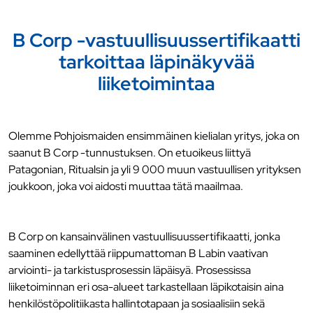
B Corp -vastuullisuussertifikaatti
tarkoittaa läpinäkyvää
liiketoimintaa
Olemme Pohjoismaiden ensimmäinen kielialan yritys, joka on
saanut B Corp -tunnustuksen. On etuoikeus liittyä
Patagonian, Ritualsin ja yli 9 000 muun vastuullisen yrityksen
joukkoon, joka voi aidosti muuttaa tätä maailmaa.
B Corp on kansainvälinen vastuullisuussertifikaatti, jonka
saaminen edellyttää riippumattoman B Labin vaativan
arviointi- ja tarkistusprosessin läpäisyä. Prosessissa
liiketoiminnan eri osa-alueet tarkastellaan läpikotaisin aina
henkilöstöpolitiikasta hallintotapaan ja sosiaalisiin sekä