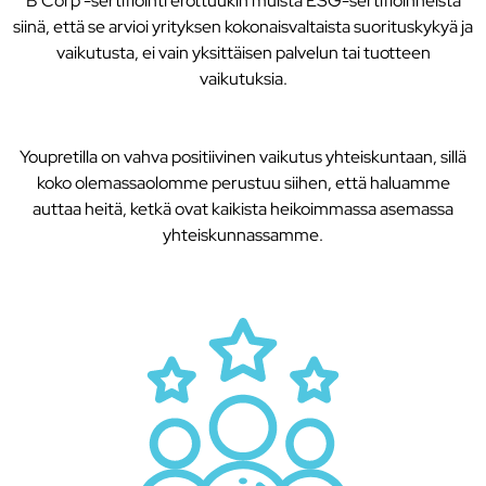
B Corp -sertifiointi erottuukin muista ESG-sertifioinneista
siinä, että se arvioi yrityksen kokonaisvaltaista suorituskykyä ja
vaikutusta, ei vain yksittäisen palvelun tai tuotteen
vaikutuksia.
Youpretilla on vahva positiivinen vaikutus yhteiskuntaan, sillä
koko olemassaolomme perustuu siihen, että haluamme
auttaa heitä, ketkä ovat kaikista heikoimmassa asemassa
yhteiskunnassamme.