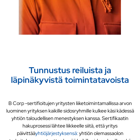
Tunnustus reiluista ja
läpinäkyvistä toimintatavoista
B Corp -sertifioitujen yritysten liiketoimintamallissa arvon
luominen yrityksen kaikille sidosryhmille kulkee käsi kädessä
yhtiön taloudellisen menestyksen kanssa. Sertifikaatin
hakuprosessi lähtee liikkeelle siitä, että yritys
päivittää
yhtiöjärjestyksensä:
yhtiön olemassaolon