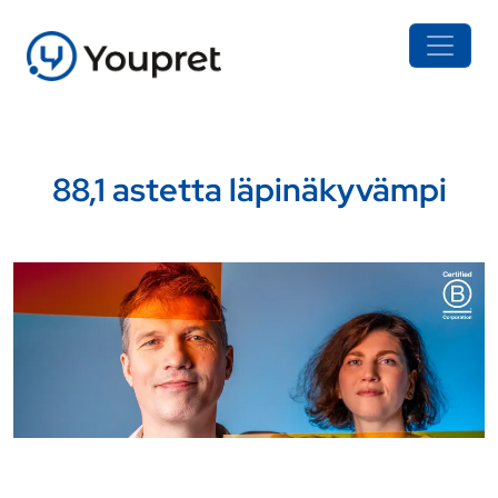
88,1 astetta läpinäkyvämpi