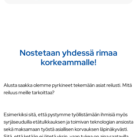
Nostetaan yhdessä rimaa
korkeammalle!
Alusta saakka olemme pyrkineet tekemään asiat reilusti. Mitä
reiluus meille tarkoittaa?
Esimerkiksi sitä, että pystymme työllistämään ihmisiä myös
syrjäseuduilla etätulkkauksen ja toimivan teknologian ansiosta
sekä maksamaan työstä asiallisen korvauksen läpinäkyvästi.
Sitä, että ketään ei jätetä yksin, vaan tukea on aina saatavilla.