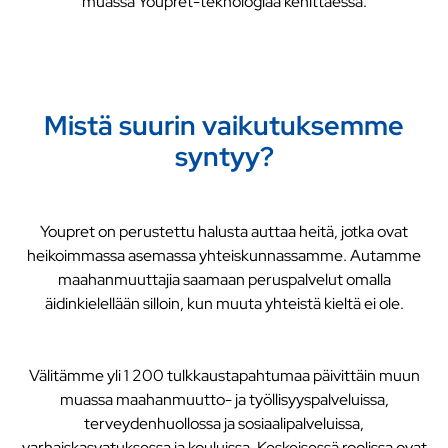
muassa Youpret-teknologiaa kehittäessä.
Mistä suurin vaikutuksemme
syntyy?
Youpret on perustettu halusta auttaa heitä, jotka ovat
heikoimmassa asemassa yhteiskunnassamme. Autamme
maahanmuuttajia saamaan peruspalvelut omalla
äidinkielellään silloin, kun muuta yhteistä kieltä ei ole.
Välitämme yli 1 200 tulkkaustapahtumaa päivittäin muun
muassa maahanmuutto- ja työllisyyspalveluissa,
terveydenhuollossa ja sosiaalipalveluissa,
varhaiskasvatuksessa ja kouluissa. Keskeisessä roolissa ovat