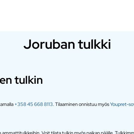
Joruban tulkki
len tulkin
ttamalla
+358 45 668 8113
. Tilaaminen onnistuu myös
Youpret-sov
mmattitulkkeihin. Voit tilata tulkin myös paikan päälle. Tulkkimme