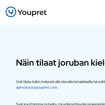
Näin tilaat joruban kie
Voit tilata tulkin helposti alla olevalla lomakkeella tai soi
ajanvaraus@youpret.com
.
Saat kauttamme puhelin- tai videoyhteyden kokeneisiin a