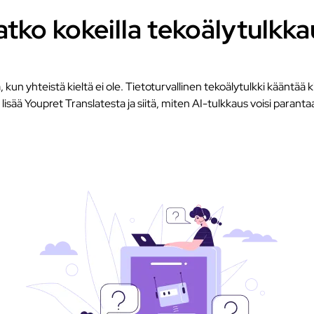
atko kokeilla tekoälytulkka
kun yhteistä kieltä ei ole. Tietoturvallinen tekoälytulkki kääntää kir
isää Youpret Translatesta ja siitä, miten AI-tulkkaus voisi paranta