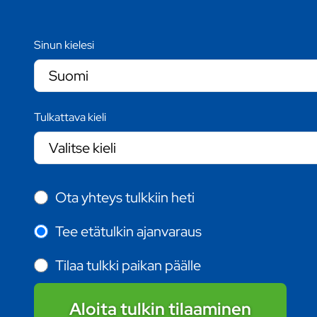
Sinun kielesi
Tulkattava kieli
Ota yhteys tulkkiin heti
Tee etätulkin ajanvaraus
Tilaa tulkki paikan päälle
Aloita tulkin tilaaminen