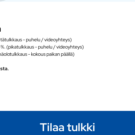
a
tätulkkaus - puhelu / videoyhteys)
5%. (pikatulkkaus - puhelu / videoyhteys)
näolotulkkaus - kokous paikan päällä)
sta.
Tilaa tulkki