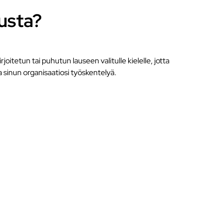
usta?
joitetun tai puhutun lauseen valitulle kielelle, jotta
a sinun organisaatiosi työskentelyä.