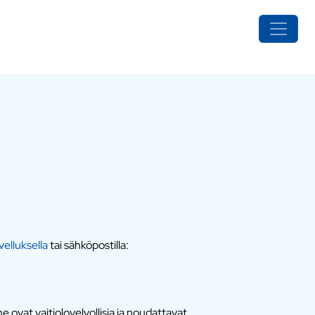
elluksella
tai sähköpostilla:
 ovat vaitiolovelvollisia ja noudattavat