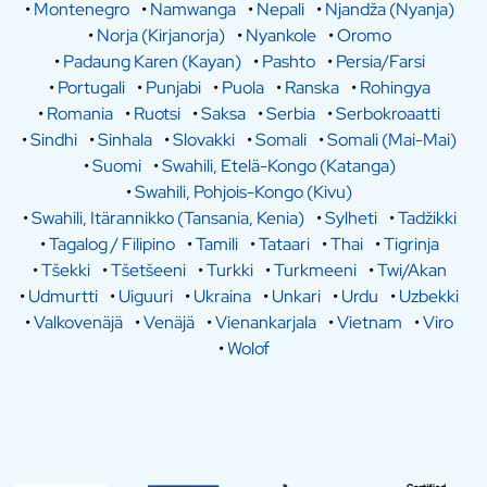
•
Montenegro
•
Namwanga
•
Nepali
•
Njandža (Nyanja)
•
Norja (Kirjanorja)
•
Nyankole
•
Oromo
•
Padaung Karen (Kayan)
•
Pashto
•
Persia/Farsi
•
Portugali
•
Punjabi
•
Puola
•
Ranska
•
Rohingya
•
Romania
•
Ruotsi
•
Saksa
•
Serbia
•
Serbokroaatti
•
Sindhi
•
Sinhala
•
Slovakki
•
Somali
•
Somali (Mai-Mai)
•
Suomi
•
Swahili, Etelä-Kongo (Katanga)
•
Swahili, Pohjois-Kongo (Kivu)
•
Swahili, Itärannikko (Tansania, Kenia)
•
Sylheti
•
Tadžikki
•
Tagalog / Filipino
•
Tamili
•
Tataari
•
Thai
•
Tigrinja
•
Tšekki
•
Tšetšeeni
•
Turkki
•
Turkmeeni
•
Twi/Akan
•
Udmurtti
•
Uiguuri
•
Ukraina
•
Unkari
•
Urdu
•
Uzbekki
•
Valkovenäjä
•
Venäjä
•
Vienankarjala
•
Vietnam
•
Viro
•
Wolof