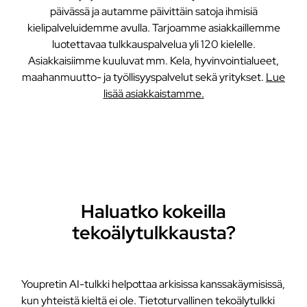
päivässä ja autamme päivittäin satoja ihmisiä
kielipalveluidemme avulla. Tarjoamme asiakkaillemme
luotettavaa tulkkauspalvelua yli 120 kielelle.
Asiakkaisiimme kuuluvat mm. Kela, hyvinvointialueet,
maahanmuutto- ja työllisyyspalvelut sekä yritykset.
Lue
lisää asiakkaistamme.
Haluatko kokeilla
tekoälytulkkausta?
Youpretin AI-tulkki helpottaa arkisissa kanssakäymisissä,
kun yhteistä kieltä ei ole. Tietoturvallinen tekoälytulkki