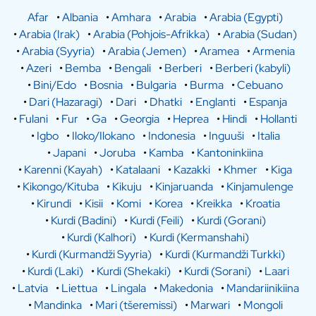
Afar
•
Albania
•
Amhara
•
Arabia
•
Arabia (Egypti)
•
Arabia (Irak)
•
Arabia (Pohjois-Afrikka)
•
Arabia (Sudan)
•
Arabia (Syyria)
•
Arabia (Jemen)
•
Aramea
•
Armenia
•
Azeri
•
Bemba
•
Bengali
•
Berberi
•
Berberi (kabyli)
•
Bini/Edo
•
Bosnia
•
Bulgaria
•
Burma
•
Cebuano
•
Dari (Hazaragi)
•
Dari
•
Dhatki
•
Englanti
•
Espanja
•
Fulani
•
Fur
•
Ga
•
Georgia
•
Heprea
•
Hindi
•
Hollanti
•
Igbo
•
Iloko/Ilokano
•
Indonesia
•
Inguuši
•
Italia
•
Japani
•
Joruba
•
Kamba
•
Kantoninkiina
•
Karenni (Kayah)
•
Katalaani
•
Kazakki
•
Khmer
•
Kiga
•
Kikongo/Kituba
•
Kikuju
•
Kinjaruanda
•
Kinjamulenge
•
Kirundi
•
Kisii
•
Komi
•
Korea
•
Kreikka
•
Kroatia
•
Kurdi (Badini)
•
Kurdi (Feili)
•
Kurdi (Gorani)
•
Kurdi (Kalhori)
•
Kurdi (Kermanshahi)
•
Kurdi (Kurmandži Syyria)
•
Kurdi (Kurmandži Turkki)
•
Kurdi (Laki)
•
Kurdi (Shekaki)
•
Kurdi (Sorani)
•
Laari
•
Latvia
•
Liettua
•
Lingala
•
Makedonia
•
Mandariinikiina
•
Mandinka
•
Mari (tšeremissi)
•
Marwari
•
Mongoli