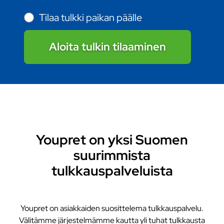
Tilaa tulkki paikan päälle
Aloita tulkin tilaaminen
Youpret on yksi Suomen
suurimmista
tulkkauspalveluista
Youpret on asiakkaiden suosittelema tulkkauspalvelu.
Välitämme järjestelmämme kautta yli tuhat tulkkausta