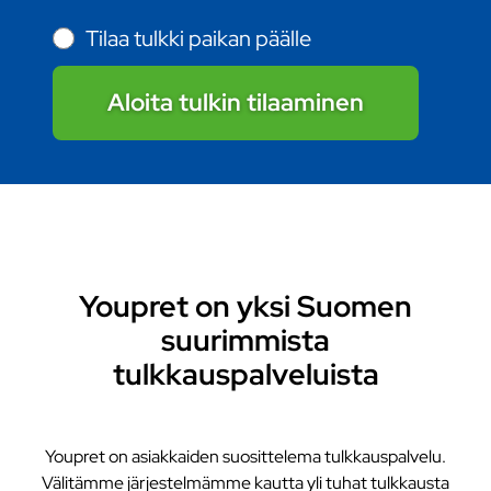
Tilaa tulkki paikan päälle
Aloita tulkin tilaaminen
Youpret on yksi Suomen
suurimmista
tulkkauspalveluista
Youpret on asiakkaiden suosittelema tulkkauspalvelu.
Välitämme järjestelmämme kautta yli tuhat tulkkausta