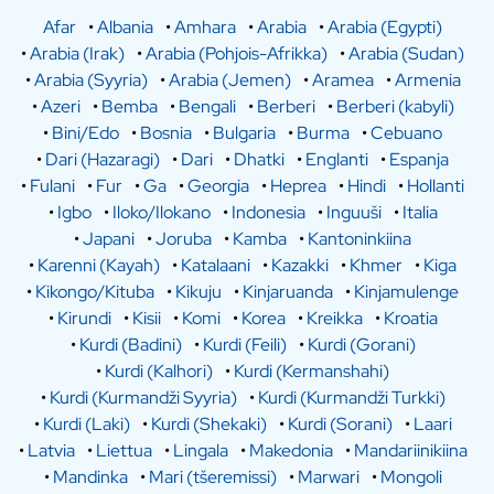
Afar
•
Albania
•
Amhara
•
Arabia
•
Arabia (Egypti)
•
Arabia (Irak)
•
Arabia (Pohjois-Afrikka)
•
Arabia (Sudan)
•
Arabia (Syyria)
•
Arabia (Jemen)
•
Aramea
•
Armenia
•
Azeri
•
Bemba
•
Bengali
•
Berberi
•
Berberi (kabyli)
•
Bini/Edo
•
Bosnia
•
Bulgaria
•
Burma
•
Cebuano
•
Dari (Hazaragi)
•
Dari
•
Dhatki
•
Englanti
•
Espanja
•
Fulani
•
Fur
•
Ga
•
Georgia
•
Heprea
•
Hindi
•
Hollanti
•
Igbo
•
Iloko/Ilokano
•
Indonesia
•
Inguuši
•
Italia
•
Japani
•
Joruba
•
Kamba
•
Kantoninkiina
•
Karenni (Kayah)
•
Katalaani
•
Kazakki
•
Khmer
•
Kiga
•
Kikongo/Kituba
•
Kikuju
•
Kinjaruanda
•
Kinjamulenge
•
Kirundi
•
Kisii
•
Komi
•
Korea
•
Kreikka
•
Kroatia
•
Kurdi (Badini)
•
Kurdi (Feili)
•
Kurdi (Gorani)
•
Kurdi (Kalhori)
•
Kurdi (Kermanshahi)
•
Kurdi (Kurmandži Syyria)
•
Kurdi (Kurmandži Turkki)
•
Kurdi (Laki)
•
Kurdi (Shekaki)
•
Kurdi (Sorani)
•
Laari
•
Latvia
•
Liettua
•
Lingala
•
Makedonia
•
Mandariinikiina
•
Mandinka
•
Mari (tšeremissi)
•
Marwari
•
Mongoli