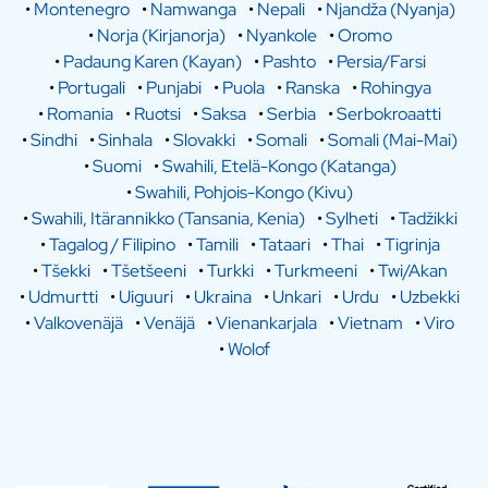
•
Montenegro
•
Namwanga
•
Nepali
•
Njandža (Nyanja)
•
Norja (Kirjanorja)
•
Nyankole
•
Oromo
•
Padaung Karen (Kayan)
•
Pashto
•
Persia/Farsi
•
Portugali
•
Punjabi
•
Puola
•
Ranska
•
Rohingya
•
Romania
•
Ruotsi
•
Saksa
•
Serbia
•
Serbokroaatti
•
Sindhi
•
Sinhala
•
Slovakki
•
Somali
•
Somali (Mai-Mai)
•
Suomi
•
Swahili, Etelä-Kongo (Katanga)
•
Swahili, Pohjois-Kongo (Kivu)
•
Swahili, Itärannikko (Tansania, Kenia)
•
Sylheti
•
Tadžikki
•
Tagalog / Filipino
•
Tamili
•
Tataari
•
Thai
•
Tigrinja
•
Tšekki
•
Tšetšeeni
•
Turkki
•
Turkmeeni
•
Twi/Akan
•
Udmurtti
•
Uiguuri
•
Ukraina
•
Unkari
•
Urdu
•
Uzbekki
•
Valkovenäjä
•
Venäjä
•
Vienankarjala
•
Vietnam
•
Viro
•
Wolof