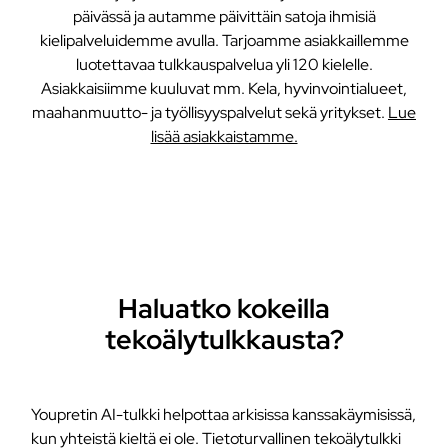
päivässä ja autamme päivittäin satoja ihmisiä
kielipalveluidemme avulla. Tarjoamme asiakkaillemme
luotettavaa tulkkauspalvelua yli 120 kielelle.
Asiakkaisiimme kuuluvat mm. Kela, hyvinvointialueet,
maahanmuutto- ja työllisyyspalvelut sekä yritykset.
Lue
lisää asiakkaistamme.
Haluatko kokeilla
tekoälytulkkausta?
Youpretin AI-tulkki helpottaa arkisissa kanssakäymisissä,
kun yhteistä kieltä ei ole. Tietoturvallinen tekoälytulkki