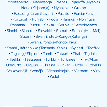
•
Montenegro
•
Namwanga
•
Nepali
•
Njandža (Nyanja)
•
Norja (Kirjanorja)
•
Nyankole
•
Oromo
•
Padaung Karen (Kayan)
•
Pashto
•
Persia/Farsi
•
Portugali
•
Punjabi
•
Puola
•
Ranska
•
Rohingya
•
Romania
•
Ruotsi
•
Saksa
•
Serbia
•
Serbokroaatti
•
Sindhi
•
Sinhala
•
Slovakki
•
Somali
•
Somali (Mai-Mai)
•
Suomi
•
Swahili, Etelä-Kongo (Katanga)
•
Swahili, Pohjois-Kongo (Kivu)
•
Swahili, Itärannikko (Tansania, Kenia)
•
Sylheti
•
Tadžikki
•
Tagalog / Filipino
•
Tamili
•
Tataari
•
Thai
•
Tigrinja
•
Tšekki
•
Tšetšeeni
•
Turkki
•
Turkmeeni
•
Twi/Akan
•
Udmurtti
•
Uiguuri
•
Ukraina
•
Unkari
•
Urdu
•
Uzbekki
•
Valkovenäjä
•
Venäjä
•
Vienankarjala
•
Vietnam
•
Viro
•
Wolof