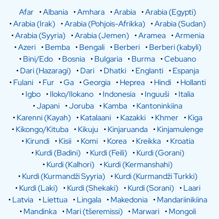
Afar
•
Albania
•
Amhara
•
Arabia
•
Arabia (Egypti)
•
Arabia (Irak)
•
Arabia (Pohjois-Afrikka)
•
Arabia (Sudan)
•
Arabia (Syyria)
•
Arabia (Jemen)
•
Aramea
•
Armenia
•
Azeri
•
Bemba
•
Bengali
•
Berberi
•
Berberi (kabyli)
•
Bini/Edo
•
Bosnia
•
Bulgaria
•
Burma
•
Cebuano
•
Dari (Hazaragi)
•
Dari
•
Dhatki
•
Englanti
•
Espanja
•
Fulani
•
Fur
•
Ga
•
Georgia
•
Heprea
•
Hindi
•
Hollanti
•
Igbo
•
Iloko/Ilokano
•
Indonesia
•
Inguuši
•
Italia
•
Japani
•
Joruba
•
Kamba
•
Kantoninkiina
•
Karenni (Kayah)
•
Katalaani
•
Kazakki
•
Khmer
•
Kiga
•
Kikongo/Kituba
•
Kikuju
•
Kinjaruanda
•
Kinjamulenge
•
Kirundi
•
Kisii
•
Komi
•
Korea
•
Kreikka
•
Kroatia
•
Kurdi (Badini)
•
Kurdi (Feili)
•
Kurdi (Gorani)
•
Kurdi (Kalhori)
•
Kurdi (Kermanshahi)
•
Kurdi (Kurmandži Syyria)
•
Kurdi (Kurmandži Turkki)
•
Kurdi (Laki)
•
Kurdi (Shekaki)
•
Kurdi (Sorani)
•
Laari
•
Latvia
•
Liettua
•
Lingala
•
Makedonia
•
Mandariinikiina
•
Mandinka
•
Mari (tšeremissi)
•
Marwari
•
Mongoli