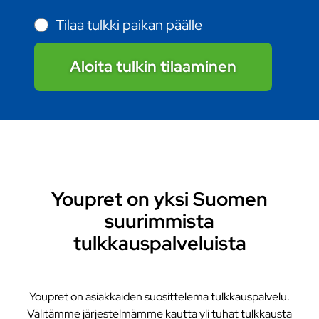
Tilaa tulkki paikan päälle
Aloita tulkin tilaaminen
Youpret on yksi Suomen
suurimmista
tulkkauspalveluista
Youpret on asiakkaiden suosittelema tulkkauspalvelu.
Välitämme järjestelmämme kautta yli tuhat tulkkausta