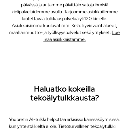
päivässä ja autamme päivittäin satoja ihmisiä
kielipalveluidemme avulla. Tarjoamme asiakkaillemme
luotettavaa tulkkauspalvelua yli 120 kielelle.
Asiakkaisiimme kuuluvat mm. Kela, hyvinvointialueet,
maahanmuutto- ja työllisyyspalvelut sekä yritykset.
Lue
lisää asiakkaistamme.
Haluatko kokeilla
tekoälytulkkausta?
Youpretin AI-tulkki helpottaa arkisissa kanssakäymisissä,
kun yhteistä kieltä ei ole. Tietoturvallinen tekoälytulkki