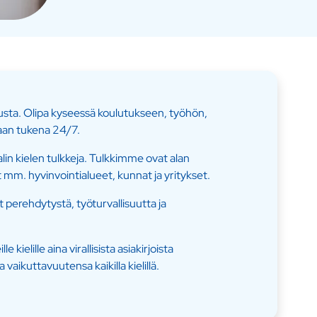
sta. Olipa kyseessä koulutukseen, työhön,
kaan tukena 24/7.
alin kielen tulkkeja. Tulkkimme ovat alan
t mm. hyvinvointialueet, kunnat ja yritykset.
 perehdytystä, työturvallisuutta ja
lille aina virallisista asiakirjoista
vaikuttavuutensa kaikilla kielillä.