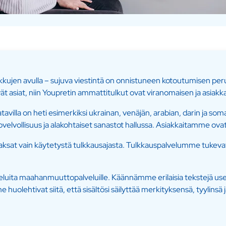
ujen avulla – sujuva viestintä on onnistuneen kotoutumisen peru
yvät asiat, niin Youpretin ammattitulkut ovat viranomaisen ja asiak
atavilla on heti esimerkiksi ukrainan, venäjän, arabian, darin ja som
olovelvollisuus ja alakohtaiset sanastot hallussa. Asiakkaitamme ova
– maksat vain käytetystä tulkkausajasta. Tulkkauspalvelumme tukevat
a maahanmuuttopalveluille. Käännämme erilaisia tekstejä useille kie
olehtivat siitä, että sisältösi säilyttää merkityksensä, tyylinsä ja 