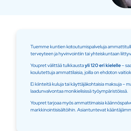
Tuemme kuntien kotoutumispalveluja ammattitulkk
terveyteen ja hyvinvointiin tai yhteiskuntaan liitt
Youpret välittää tulkkausta
yli 120 eri kielelle
– sa
koulutettuja ammattilaisia, joilla on ehdoton vaiti
Ei kiinteitä kuluja tai käyttäjäkohtaisia maksuja 
laadunvalvontaa monikielisissä työympäristöissä.
Youpret tarjoaa myös ammattimaisia käännöspalveluit
markkinointisisältöihin. Asiantuntevat kääntäjämme hu