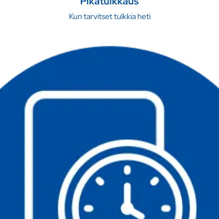
Pikatulkkaus
Kun tarvitset tulkkia heti