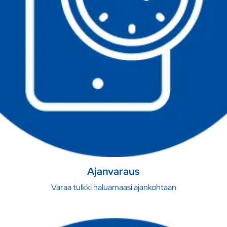
Ajanvaraus
Varaa tulkki haluamaasi ajankohtaan