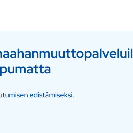
maahanmuuttopalveluil
ippumatta
utumisen edistämiseksi.