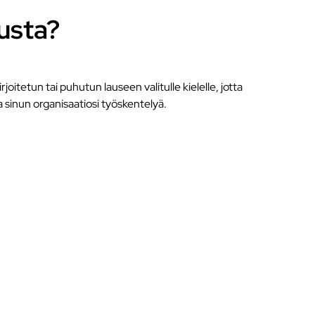
usta?
joitetun tai puhutun lauseen valitulle kielelle, jotta
a sinun organisaatiosi työskentelyä.