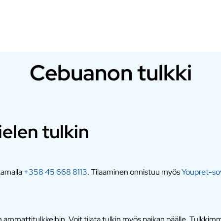
Cebuanon tulkki
elen tulkin
ttamalla
+358 45 668 8113
. Tilaaminen onnistuu myös
Youpret-sov
mmattitulkkeihin. Voit tilata tulkin myös paikan päälle. Tulkkimme