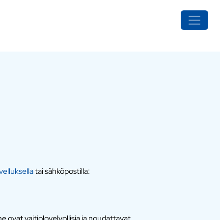
elluksella
tai sähköpostilla:
 ovat vaitiolovelvollisia ja noudattavat