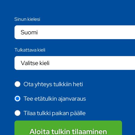
Sinun kielesi
Tulkattava kieli
Ota yhteys tulkkiin heti
Tee etätulkin ajanvaraus
Tilaa tulkki paikan päälle
Aloita tulkin tilaaminen