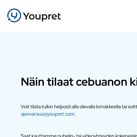
Näin tilaat cebuanon ki
Voit tilata tulkin helposti alla olevalla lomakkeella tai soi
ajanvaraus@youpret.com
.
Saat kauttamme puhelin- tai videoyhteyden kokeneisiin a