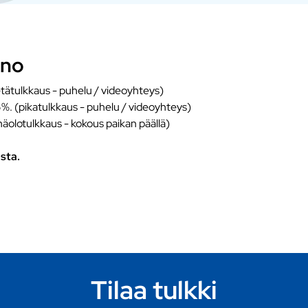
ano
tätulkkaus - puhelu / videoyhteys)
5%. (pikatulkkaus - puhelu / videoyhteys)
näolotulkkaus - kokous paikan päällä)
sta.
Tilaa tulkki