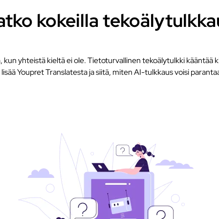
atko kokeilla tekoälytulkka
kun yhteistä kieltä ei ole. Tietoturvallinen tekoälytulkki kääntää kir
isää Youpret Translatesta ja siitä, miten AI-tulkkaus voisi paranta