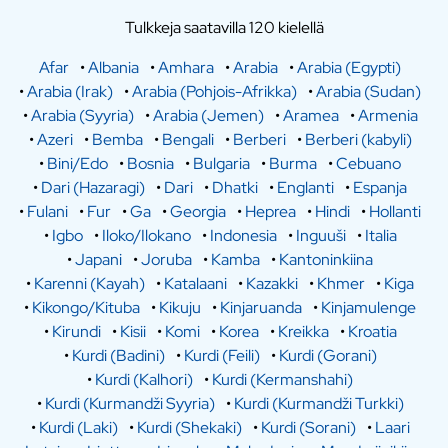
Tulkkeja saatavilla 120 kielellä
Afar
•
Albania
•
Amhara
•
Arabia
•
Arabia (Egypti)
•
Arabia (Irak)
•
Arabia (Pohjois-Afrikka)
•
Arabia (Sudan)
•
Arabia (Syyria)
•
Arabia (Jemen)
•
Aramea
•
Armenia
•
Azeri
•
Bemba
•
Bengali
•
Berberi
•
Berberi (kabyli)
•
Bini/Edo
•
Bosnia
•
Bulgaria
•
Burma
•
Cebuano
•
Dari (Hazaragi)
•
Dari
•
Dhatki
•
Englanti
•
Espanja
•
Fulani
•
Fur
•
Ga
•
Georgia
•
Heprea
•
Hindi
•
Hollanti
•
Igbo
•
Iloko/Ilokano
•
Indonesia
•
Inguuši
•
Italia
•
Japani
•
Joruba
•
Kamba
•
Kantoninkiina
•
Karenni (Kayah)
•
Katalaani
•
Kazakki
•
Khmer
•
Kiga
•
Kikongo/Kituba
•
Kikuju
•
Kinjaruanda
•
Kinjamulenge
•
Kirundi
•
Kisii
•
Komi
•
Korea
•
Kreikka
•
Kroatia
•
Kurdi (Badini)
•
Kurdi (Feili)
•
Kurdi (Gorani)
•
Kurdi (Kalhori)
•
Kurdi (Kermanshahi)
•
Kurdi (Kurmandži Syyria)
•
Kurdi (Kurmandži Turkki)
•
Kurdi (Laki)
•
Kurdi (Shekaki)
•
Kurdi (Sorani)
•
Laari