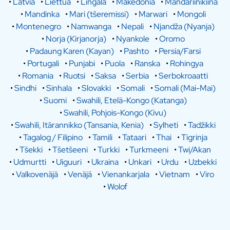
•
Latvia
•
Liettua
•
Lingala
•
Makedonia
•
Mandariinikiina
•
Mandinka
•
Mari (tšeremissi)
•
Marwari
•
Mongoli
•
Montenegro
•
Namwanga
•
Nepali
•
Njandža (Nyanja)
•
Norja (Kirjanorja)
•
Nyankole
•
Oromo
•
Padaung Karen (Kayan)
•
Pashto
•
Persia/Farsi
•
Portugali
•
Punjabi
•
Puola
•
Ranska
•
Rohingya
•
Romania
•
Ruotsi
•
Saksa
•
Serbia
•
Serbokroaatti
•
Sindhi
•
Sinhala
•
Slovakki
•
Somali
•
Somali (Mai-Mai)
•
Suomi
•
Swahili, Etelä-Kongo (Katanga)
•
Swahili, Pohjois-Kongo (Kivu)
•
Swahili, Itärannikko (Tansania, Kenia)
•
Sylheti
•
Tadžikki
•
Tagalog / Filipino
•
Tamili
•
Tataari
•
Thai
•
Tigrinja
•
Tšekki
•
Tšetšeeni
•
Turkki
•
Turkmeeni
•
Twi/Akan
•
Udmurtti
•
Uiguuri
•
Ukraina
•
Unkari
•
Urdu
•
Uzbekki
•
Valkovenäjä
•
Venäjä
•
Vienankarjala
•
Vietnam
•
Viro
•
Wolof