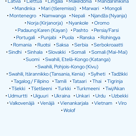
•
Latvia
•
Liettua
•
Lingala
•
Makedonia
•
Mandariinikiina
•
Mandinka
•
Mari (tšeremissi)
•
Marwari
•
Mongoli
•
Montenegro
•
Namwanga
•
Nepali
•
Njandža (Nyanja)
•
Norja (Kirjanorja)
•
Nyankole
•
Oromo
•
Padaung Karen (Kayan)
•
Pashto
•
Persia/Farsi
•
Portugali
•
Punjabi
•
Puola
•
Ranska
•
Rohingya
•
Romania
•
Ruotsi
•
Saksa
•
Serbia
•
Serbokroaatti
•
Sindhi
•
Sinhala
•
Slovakki
•
Somali
•
Somali (Mai-Mai)
•
Suomi
•
Swahili, Etelä-Kongo (Katanga)
•
Swahili, Pohjois-Kongo (Kivu)
•
Swahili, Itärannikko (Tansania, Kenia)
•
Sylheti
•
Tadžikki
•
Tagalog / Filipino
•
Tamili
•
Tataari
•
Thai
•
Tigrinja
•
Tšekki
•
Tšetšeeni
•
Turkki
•
Turkmeeni
•
Twi/Akan
•
Udmurtti
•
Uiguuri
•
Ukraina
•
Unkari
•
Urdu
•
Uzbekki
•
Valkovenäjä
•
Venäjä
•
Vienankarjala
•
Vietnam
•
Viro
•
Wolof