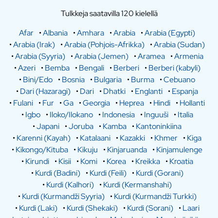
Tulkkeja saatavilla 120 kielellä
Afar
•
Albania
•
Amhara
•
Arabia
•
Arabia (Egypti)
•
Arabia (Irak)
•
Arabia (Pohjois-Afrikka)
•
Arabia (Sudan)
•
Arabia (Syyria)
•
Arabia (Jemen)
•
Aramea
•
Armenia
•
Azeri
•
Bemba
•
Bengali
•
Berberi
•
Berberi (kabyli)
•
Bini/Edo
•
Bosnia
•
Bulgaria
•
Burma
•
Cebuano
•
Dari (Hazaragi)
•
Dari
•
Dhatki
•
Englanti
•
Espanja
•
Fulani
•
Fur
•
Ga
•
Georgia
•
Heprea
•
Hindi
•
Hollanti
•
Igbo
•
Iloko/Ilokano
•
Indonesia
•
Inguuši
•
Italia
•
Japani
•
Joruba
•
Kamba
•
Kantoninkiina
•
Karenni (Kayah)
•
Katalaani
•
Kazakki
•
Khmer
•
Kiga
•
Kikongo/Kituba
•
Kikuju
•
Kinjaruanda
•
Kinjamulenge
•
Kirundi
•
Kisii
•
Komi
•
Korea
•
Kreikka
•
Kroatia
•
Kurdi (Badini)
•
Kurdi (Feili)
•
Kurdi (Gorani)
•
Kurdi (Kalhori)
•
Kurdi (Kermanshahi)
•
Kurdi (Kurmandži Syyria)
•
Kurdi (Kurmandži Turkki)
•
Kurdi (Laki)
•
Kurdi (Shekaki)
•
Kurdi (Sorani)
•
Laari