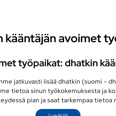
n kääntäjän avoimet ty
met työpaikat: dhatkin kää
mme jatkuvasti lisää dhatkin (suomi - d
mme tietoa sinun työkokemuksesta ja ko
eydessä pian ja saat tarkempaa tietoa 
Lue lisää