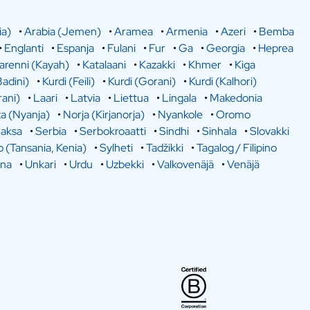
ia)
•
Arabia (Jemen)
•
Aramea
•
Armenia
•
Azeri
•
Bemba
•
Englanti
•
Espanja
•
Fulani
•
Fur
•
Ga
•
Georgia
•
Heprea
arenni (Kayah)
•
Katalaani
•
Kazakki
•
Khmer
•
Kiga
Badini)
•
Kurdi (Feili)
•
Kurdi (Gorani)
•
Kurdi (Kalhori)
rani)
•
Laari
•
Latvia
•
Liettua
•
Lingala
•
Makedonia
a (Nyanja)
•
Norja (Kirjanorja)
•
Nyankole
•
Oromo
aksa
•
Serbia
•
Serbokroaatti
•
Sindhi
•
Sinhala
•
Slovakki
o (Tansania, Kenia)
•
Sylheti
•
Tadžikki
•
Tagalog / Filipino
ina
•
Unkari
•
Urdu
•
Uzbekki
•
Valkovenäjä
•
Venäjä