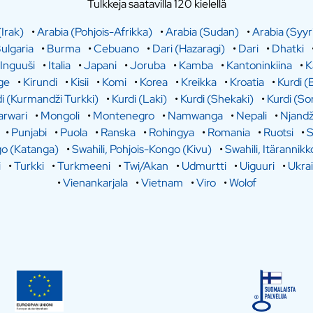
Tulkkeja saatavilla 120 kielellä
(Irak)
•
Arabia (Pohjois-Afrikka)
•
Arabia (Sudan)
•
Arabia (Syyr
ulgaria
•
Burma
•
Cebuano
•
Dari (Hazaragi)
•
Dari
•
Dhatki
Inguuši
•
Italia
•
Japani
•
Joruba
•
Kamba
•
Kantoninkiina
•
K
ge
•
Kirundi
•
Kisii
•
Komi
•
Korea
•
Kreikka
•
Kroatia
•
Kurdi (
i (Kurmandži Turkki)
•
Kurdi (Laki)
•
Kurdi (Shekaki)
•
Kurdi (So
rwari
•
Mongoli
•
Montenegro
•
Namwanga
•
Nepali
•
Njandž
•
Punjabi
•
Puola
•
Ranska
•
Rohingya
•
Romania
•
Ruotsi
•
S
go (Katanga)
•
Swahili, Pohjois-Kongo (Kivu)
•
Swahili, Itärannikk
i
•
Turkki
•
Turkmeeni
•
Twi/Akan
•
Udmurtti
•
Uiguuri
•
Ukra
•
Vienankarjala
•
Vietnam
•
Viro
•
Wolof