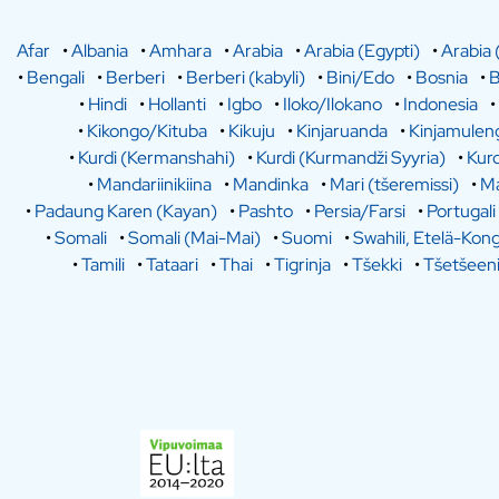
Afar
•
Albania
•
Amhara
•
Arabia
•
Arabia (Egypti)
•
Arabia 
•
Bengali
•
Berberi
•
Berberi (kabyli)
•
Bini/Edo
•
Bosnia
•
B
•
Hindi
•
Hollanti
•
Igbo
•
Iloko/Ilokano
•
Indonesia
•
•
Kikongo/Kituba
•
Kikuju
•
Kinjaruanda
•
Kinjamulen
•
Kurdi (Kermanshahi)
•
Kurdi (Kurmandži Syyria)
•
Kurd
•
Mandariinikiina
•
Mandinka
•
Mari (tšeremissi)
•
Ma
•
Padaung Karen (Kayan)
•
Pashto
•
Persia/Farsi
•
Portugali
•
Somali
•
Somali (Mai-Mai)
•
Suomi
•
Swahili, Etelä-Kon
•
Tamili
•
Tataari
•
Thai
•
Tigrinja
•
Tšekki
•
Tšetšeen