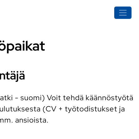
öpaikat
ntäjä
hatki - suomi) Voit tehdä käännöstyötä
ulutuksesta (CV + työtodistukset ja
mm. ansioista.