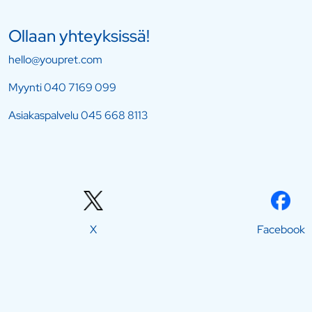
Ollaan yhteyksissä!
hello@youpret.com
Myynti
040 7169 099
Asiakaspalvelu
045 668 8113
X
Facebook