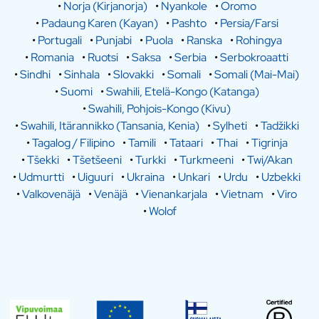
•
Norja (Kirjanorja)
•
Nyankole
•
Oromo
•
Padaung Karen (Kayan)
•
Pashto
•
Persia/Farsi
•
Portugali
•
Punjabi
•
Puola
•
Ranska
•
Rohingya
•
Romania
•
Ruotsi
•
Saksa
•
Serbia
•
Serbokroaatti
•
Sindhi
•
Sinhala
•
Slovakki
•
Somali
•
Somali (Mai-Mai)
•
Suomi
•
Swahili, Etelä-Kongo (Katanga)
•
Swahili, Pohjois-Kongo (Kivu)
•
Swahili, Itärannikko (Tansania, Kenia)
•
Sylheti
•
Tadžikki
•
Tagalog / Filipino
•
Tamili
•
Tataari
•
Thai
•
Tigrinja
•
Tšekki
•
Tšetšeeni
•
Turkki
•
Turkmeeni
•
Twi/Akan
•
Udmurtti
•
Uiguuri
•
Ukraina
•
Unkari
•
Urdu
•
Uzbekki
•
Valkovenäjä
•
Venäjä
•
Vienankarjala
•
Vietnam
•
Viro
•
Wolof