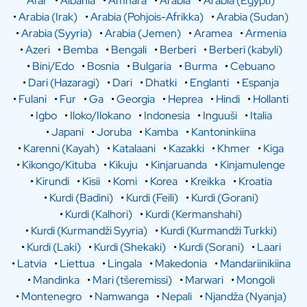
Afar
•
Albania
•
Amhara
•
Arabia
•
Arabia (Egypti)
•
Arabia (Irak)
•
Arabia (Pohjois-Afrikka)
•
Arabia (Sudan)
•
Arabia (Syyria)
•
Arabia (Jemen)
•
Aramea
•
Armenia
•
Azeri
•
Bemba
•
Bengali
•
Berberi
•
Berberi (kabyli)
•
Bini/Edo
•
Bosnia
•
Bulgaria
•
Burma
•
Cebuano
•
Dari (Hazaragi)
•
Dari
•
Dhatki
•
Englanti
•
Espanja
•
Fulani
•
Fur
•
Ga
•
Georgia
•
Heprea
•
Hindi
•
Hollanti
•
Igbo
•
Iloko/Ilokano
•
Indonesia
•
Inguuši
•
Italia
•
Japani
•
Joruba
•
Kamba
•
Kantoninkiina
•
Karenni (Kayah)
•
Katalaani
•
Kazakki
•
Khmer
•
Kiga
•
Kikongo/Kituba
•
Kikuju
•
Kinjaruanda
•
Kinjamulenge
•
Kirundi
•
Kisii
•
Komi
•
Korea
•
Kreikka
•
Kroatia
•
Kurdi (Badini)
•
Kurdi (Feili)
•
Kurdi (Gorani)
•
Kurdi (Kalhori)
•
Kurdi (Kermanshahi)
•
Kurdi (Kurmandži Syyria)
•
Kurdi (Kurmandži Turkki)
•
Kurdi (Laki)
•
Kurdi (Shekaki)
•
Kurdi (Sorani)
•
Laari
•
Latvia
•
Liettua
•
Lingala
•
Makedonia
•
Mandariinikiina
•
Mandinka
•
Mari (tšeremissi)
•
Marwari
•
Mongoli
•
Montenegro
•
Namwanga
•
Nepali
•
Njandža (Nyanja)