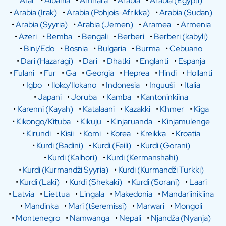
Afar
•
Albania
•
Amhara
•
Arabia
•
Arabia (Egypti)
•
Arabia (Irak)
•
Arabia (Pohjois-Afrikka)
•
Arabia (Sudan)
•
Arabia (Syyria)
•
Arabia (Jemen)
•
Aramea
•
Armenia
•
Azeri
•
Bemba
•
Bengali
•
Berberi
•
Berberi (kabyli)
•
Bini/Edo
•
Bosnia
•
Bulgaria
•
Burma
•
Cebuano
•
Dari (Hazaragi)
•
Dari
•
Dhatki
•
Englanti
•
Espanja
•
Fulani
•
Fur
•
Ga
•
Georgia
•
Heprea
•
Hindi
•
Hollanti
•
Igbo
•
Iloko/Ilokano
•
Indonesia
•
Inguuši
•
Italia
•
Japani
•
Joruba
•
Kamba
•
Kantoninkiina
•
Karenni (Kayah)
•
Katalaani
•
Kazakki
•
Khmer
•
Kiga
•
Kikongo/Kituba
•
Kikuju
•
Kinjaruanda
•
Kinjamulenge
•
Kirundi
•
Kisii
•
Komi
•
Korea
•
Kreikka
•
Kroatia
•
Kurdi (Badini)
•
Kurdi (Feili)
•
Kurdi (Gorani)
•
Kurdi (Kalhori)
•
Kurdi (Kermanshahi)
•
Kurdi (Kurmandži Syyria)
•
Kurdi (Kurmandži Turkki)
•
Kurdi (Laki)
•
Kurdi (Shekaki)
•
Kurdi (Sorani)
•
Laari
•
Latvia
•
Liettua
•
Lingala
•
Makedonia
•
Mandariinikiina
•
Mandinka
•
Mari (tšeremissi)
•
Marwari
•
Mongoli
•
Montenegro
•
Namwanga
•
Nepali
•
Njandža (Nyanja)