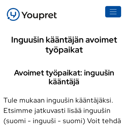
Inguušin kääntäjän avoimet
työpaikat
Avoimet työpaikat: inguušin
kääntäjä
Tule mukaan inguušin kääntäjäksi.
Etsimme jatkuvasti lisää inguušin
(suomi - inguuši - suomi) Voit tehdä