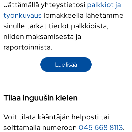
Jättämällä yhteystietosi
palkkiot ja
työnkuvaus
lomakkeella lähetämme
sinulle tarkat tiedot palkkioista,
niiden maksamisesta ja
raportoinnista.
Lue lisää
Tilaa inguušin kielen
Voit tilata kääntäjän helposti
tai
soittamalla numeroon
045 668 8113
.