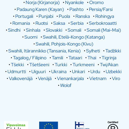
•
Norja (Kirjanorja)
•
Nyankole
•
Oromo
•
Padaung Karen (Kayan)
•
Pashto
•
Persia/Farsi
•
Portugali
•
Punjabi
•
Puola
•
Ranska
•
Rohingya
•
Romania
•
Ruotsi
•
Saksa
•
Serbia
•
Serbokroaatti
•
Sindhi
•
Sinhala
•
Slovakki
•
Somali
•
Somali (Mai-Mai)
•
Suomi
•
Swahili, Etelä-Kongo (Katanga)
•
Swahili, Pohjois-Kongo (Kivu)
•
Swahili, Itärannikko (Tansania, Kenia)
•
Sylheti
•
Tadžikki
•
Tagalog / Filipino
•
Tamili
•
Tataari
•
Thai
•
Tigrinja
•
Tšekki
•
Tšetšeeni
•
Turkki
•
Turkmeeni
•
Twi/Akan
•
Udmurtti
•
Uiguuri
•
Ukraina
•
Unkari
•
Urdu
•
Uzbekki
•
Valkovenäjä
•
Venäjä
•
Vienankarjala
•
Vietnam
•
Viro
•
Wolof