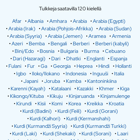
Tulkkeja saatavilla 120 kielellä
Afar
•
Albania
•
Amhara
•
Arabia
•
Arabia (Egypti)
•
Arabia (Irak)
•
Arabia (Pohjois-Afrikka)
•
Arabia (Sudan)
•
Arabia (Syyria)
•
Arabia (Jemen)
•
Aramea
•
Armenia
•
Azeri
•
Bemba
•
Bengali
•
Berberi
•
Berberi (kabyli)
•
Bini/Edo
•
Bosnia
•
Bulgaria
•
Burma
•
Cebuano
•
Dari (Hazaragi)
•
Dari
•
Dhatki
•
Englanti
•
Espanja
•
Fulani
•
Fur
•
Ga
•
Georgia
•
Heprea
•
Hindi
•
Hollanti
•
Igbo
•
Iloko/Ilokano
•
Indonesia
•
Inguuši
•
Italia
•
Japani
•
Joruba
•
Kamba
•
Kantoninkiina
•
Karenni (Kayah)
•
Katalaani
•
Kazakki
•
Khmer
•
Kiga
•
Kikongo/Kituba
•
Kikuju
•
Kinjaruanda
•
Kinjamulenge
•
Kirundi
•
Kisii
•
Komi
•
Korea
•
Kreikka
•
Kroatia
•
Kurdi (Badini)
•
Kurdi (Feili)
•
Kurdi (Gorani)
•
Kurdi (Kalhori)
•
Kurdi (Kermanshahi)
•
Kurdi (Kurmandži Syyria)
•
Kurdi (Kurmandži Turkki)
•
Kurdi (Laki)
•
Kurdi (Shekaki)
•
Kurdi (Sorani)
•
Laari