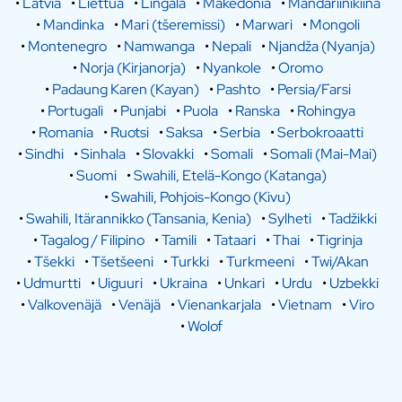
•
Latvia
•
Liettua
•
Lingala
•
Makedonia
•
Mandariinikiina
•
Mandinka
•
Mari (tšeremissi)
•
Marwari
•
Mongoli
•
Montenegro
•
Namwanga
•
Nepali
•
Njandža (Nyanja)
•
Norja (Kirjanorja)
•
Nyankole
•
Oromo
•
Padaung Karen (Kayan)
•
Pashto
•
Persia/Farsi
•
Portugali
•
Punjabi
•
Puola
•
Ranska
•
Rohingya
•
Romania
•
Ruotsi
•
Saksa
•
Serbia
•
Serbokroaatti
•
Sindhi
•
Sinhala
•
Slovakki
•
Somali
•
Somali (Mai-Mai)
•
Suomi
•
Swahili, Etelä-Kongo (Katanga)
•
Swahili, Pohjois-Kongo (Kivu)
•
Swahili, Itärannikko (Tansania, Kenia)
•
Sylheti
•
Tadžikki
•
Tagalog / Filipino
•
Tamili
•
Tataari
•
Thai
•
Tigrinja
•
Tšekki
•
Tšetšeeni
•
Turkki
•
Turkmeeni
•
Twi/Akan
•
Udmurtti
•
Uiguuri
•
Ukraina
•
Unkari
•
Urdu
•
Uzbekki
•
Valkovenäjä
•
Venäjä
•
Vienankarjala
•
Vietnam
•
Viro
•
Wolof